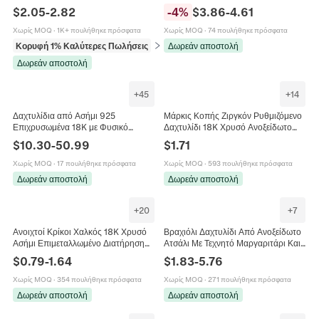
Επιχρυσωμένο Ανοξείδωτο Ατσάλι
Μινιμαλιστικά Y2K Γεωμετρικά Φίδι
$
2.05
-
2.82
-
4
%
$
3.86
-
4.61
Φυσική Πέτρα Κόσμημα Μποέμ
Αστέρι Καρδιά Ζιργκόν
Χωρίς MOQ
·
1K+ πουλήθηκε πρόσφατα
Χωρίς MOQ
·
74 πουλήθηκε πρόσφατα
Κορυφή 1% Καλύτερες Πωλήσεις
σε Δαχτυλίδια
Δωρεάν αποστολή
Δωρεάν αποστολή
+
45
+
14
Δαχτυλίδια από Ασήμι 925
Μάρκις Κοπής Ζιργκόν Ρυθμιζόμενο
Επιχρυσωμένα 18K με Φυσικό
Δαχτυλίδι 18K Χρυσό Ανοξείδωτο
Γρανάτη για Γυναίκες Μινιμαλιστικά
Ατσάλι Γεωμετρικό Κόσμημα Μόδας
$
10.30
-
50.99
$
1.71
Βίντατζ Κόκκινος Πολύτιμος Λίθος
Για Γυναίκες
Φίδι Καρδιά Ρυθμιζόμενα
Χωρίς MOQ
·
17 πουλήθηκε πρόσφατα
Χωρίς MOQ
·
593 πουλήθηκε πρόσφατα
Δωρεάν αποστολή
Δωρεάν αποστολή
+
20
+
7
Ανοιχτοί Κρίκοι Χαλκός 18K Χρυσό
Βραχιόλι Δαχτυλίδι Από Ανοξείδωτο
Ασήμι Επιμεταλλωμένο Διατήρηση
Ατσάλι Με Τεχνητό Μαργαριτάρι Και
Χρώματος Σύνδεσμος Κοσμημάτων
Ζιργκόν 18K Επιχρυσωμένο
$
0.79
-
1.64
$
1.83
-
5.76
DIY Για Κολιέ
Αδιάβροχο Αλυσίδα Χεριού
Γυναικείο
Χωρίς MOQ
·
354 πουλήθηκε πρόσφατα
Χωρίς MOQ
·
271 πουλήθηκε πρόσφατα
Δωρεάν αποστολή
Δωρεάν αποστολή