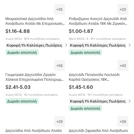
+
35
+
23
Μινιμαλιστικά Δαχτυλίδια Από
Ρυθμιζόμενο Ανοιχτό Δαχτυλίδι Από
Ανοξείδωτο Ατσάλι Με Επιχρύσωση
Ανοξείδωτο Ατσάλι 18K Με Ζιργκόν
18K Για Γυναίκες Αδιάβροχα
Καρδιά Φύλλο Φτερό Κομψό
$
1.16
-
4.88
$
1.00
-
1.87
Γεωμετρικά Σχέδια Με Καρδιά Και
Κόσμημα Για Γυναίκες
Κύμα
Χωρίς MOQ
·
654 πουλήθηκε πρόσφατα
Μικτό MOQ
:
3
·
1K+ πουλήθηκε πρόσφατα
Κορυφή 1% Καλύτερες Πωλήσεις
σε Δαχτυλίδια
Κορυφή 1% Καλύτερες Πωλήσεις
σε 
Δωρεάν αποστολή
Δωρεάν αποστολή
+
56
+
43
Γεωμετρικά Δαχτυλίδια Ζιργκόν
Δαχτυλίδι Πεταλούδα Λουλούδι
Χάλκινα Επιχρυσωμένα Πολύχρωμα
Καρδιά Ορείχαλκος 18K
Κυβικά Ζιργκόν Φίδι Ουράνιο Τόξο
Επιχρυσωμένο Ζιργκόν Ρυθμιζόμενο
$
2.41
-
5.03
$
1.45
-
1.60
Vintage Μόδα Κοσμήματα Για
Ανοιχτό Δαχτυλίδι Γυναίκα
Γυναίκες
Χωρίς MOQ
·
42 πουλήθηκε πρόσφατα
Χωρίς MOQ
·
1K+ πουλήθηκε πρόσφατα
Δωρεάν αποστολή
Κορυφή 1% Καλύτερες Πωλήσεις
σε 
Δωρεάν αποστολή
+
29
+
59
Δαχτυλίδια Από Ανοξείδωτο Ατσάλι
Δαχτυλίδι Σφραγίδα Από Ανοξείδωτο