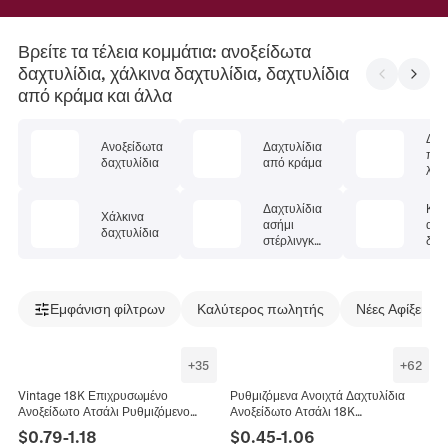
Βρείτε τα τέλεια κομμάτια: ανοξείδωτα
δαχτυλίδια, χάλκινα δαχτυλίδια, δαχτυλίδια
από κράμα και άλλα
Δαχ
Ανοξείδωτα
Δαχτυλίδια
πολ
δαχτυλίδια
από κράμα
λίθ
Δαχτυλίδια
Κρυ
Χάλκινα
ασήμι
α
δαχτυλίδια
στέρλινγκ
δαχ
925
Εμφάνιση φίλτρων
Καλύτερος πωλητής
Νέες Αφίξεις
+
35
+
62
Vintage 18K Επιχρυσωμένο
Ρυθμιζόμενα Ανοιχτά Δαχτυλίδια
Ανοξείδωτο Ατσάλι Ρυθμιζόμενο
Ανοξείδωτο Ατσάλι 18K
Δαχτυλίδι Γεωμετρικό Ανοιχτό
Επιχρυσωμένο Μινιμαλιστικό
$
0.79
-
1.18
$
0.45
-
1.06
Κόσμημα Μόδας Για Γυναίκες
Γεωμετρικό Καρδιά Κοσμήματα Για