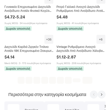
Γυναικείο Επιχρυσωμένο Δαχτυλίδι
Ρετρό Γαλλικό Ανοιχτό Δαχτυλίδι
Ανοξείδωτο Ατσάλι Φυσικό Κοχύλι
Ρυθμιζόμενο Από Ανοξείδωτο Ατσάλι
Abalone Λευκό Τεχνητό Μαργαριτάρι
18K Χρυσό Σμάλτο Ζιργκόν Αστέρι
$
4.72
-
5.24
$
4.48
Κόσμημα Ρετρό Δήλωση
Σελήνη Καρδιά Ταρώ Κοσμήματα
Γυναικεία
Χωρίς MOQ
·
34 πουλήθηκε πρόσφατα
Χωρίς MOQ
·
41 πουλήθηκε πρόσφατα
Δωρεάν αποστολή
Δωρεάν αποστολή
+
36
+
6
Δαχτυλίδι Καρδιά Ζιργκόν Τιτάνιο
Vintage Ρυθμιζόμενο Ανοιχτό
Ατσάλι 18Κ Επιχρυσωμένο Σταυρωτό
Δαχτυλίδι Από Ανοξείδωτο Χάλυβα
Ρυθμιζόμενο Ανοιχτό Κόσμημα
Επιχρυσωμένο Τυρκουάζ Evil Eye
$
4.14
$
1.12
-
2.87
Γυναικείο
Σμάλτο Γεωμετρικά Κοσμήματα
Γυναίκες
Μικτό MOQ
:
3
·
170 πουλήθηκε πρόσφατα
Χωρίς MOQ
·
206 πουλήθηκε πρόσφατα
Δωρεάν αποστολή
Δωρεάν αποστολή
Περισσότερα στην κατηγορία κοσμήματα
Σετ