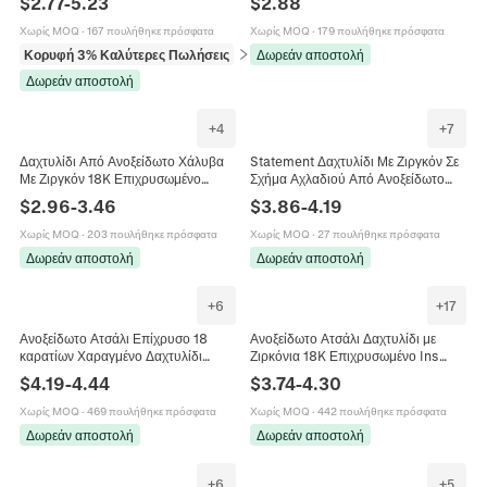
$
2.77
-
5.23
$
2.88
Καρατίου Κοσμήματα Γάμου
Marquise Γεωμετρικά Κοσμήματα
Χωρίς MOQ
·
167 πουλήθηκε πρόσφατα
Χωρίς MOQ
·
179 πουλήθηκε πρόσφατα
Κορυφή 3% Καλύτερες Πωλήσεις
σε Δαχτυλίδια
Δωρεάν αποστολή
Δωρεάν αποστολή
+
4
+
7
Δαχτυλίδι Από Ανοξείδωτο Χάλυβα
Statement Δαχτυλίδι Με Ζιργκόν Σε
Με Ζιργκόν 18K Επιχρυσωμένο
Σχήμα Αχλαδιού Από Ανοξείδωτο
Ρυθμιζόμενο Vintage Κόσμημα Για
Ατσάλι 18K Επιχρυσωμένο
$
2.96
-
3.46
$
3.86
-
4.19
Γυναίκες
Κοσμήματα Μόδας Για Γυναίκες
Χωρίς MOQ
·
203 πουλήθηκε πρόσφατα
Χωρίς MOQ
·
27 πουλήθηκε πρόσφατα
Δωρεάν αποστολή
Δωρεάν αποστολή
+
6
+
17
Ανοξείδωτο Ατσάλι Επίχρυσο 18
Ανοξείδωτο Ατσάλι Δαχτυλίδι με
καρατίων Χαραγμένο Δαχτυλίδι
Ζιρκόνια 18K Επιχρυσωμένο Ins
Σφραγίδα για Γυναίκες Πανκ Στυλ
Στυλ Γεωμετρικό Δαχτυλίδι για
$
4.19
-
4.44
$
3.74
-
4.30
Δρόμου Οβάλ Καρδιά Κοσμήματα
Γυναίκες Κοσμήματα
Χωρίς MOQ
·
469 πουλήθηκε πρόσφατα
Χωρίς MOQ
·
442 πουλήθηκε πρόσφατα
Δωρεάν αποστολή
Δωρεάν αποστολή
+
6
+
5