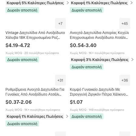
Κορυφή 5% Καλύτερες Πωλήσεις
σε Δαχτυλίδια
Κορυφή 1% Καλύτερες Πωλήσεις
σε 
Δωρεάν αποστολή
Δωρεάν αποστολή
+
7
+
45
Vintage Δαχτυλίδια Από Ανοξείδωτο
Ανοιχτά Δαχτυλίδια Αστερίας Κοχύλι
Χάλυβα 18K Επιχρυσωμένα Ροζ
Επιχρυσωμένο Ανοξείδωτο Ατσάλι
Ζιργκόν Καρδιά Άγγελος Ανάγλυφο
18K Ρυθμιζόμενα Κοσμήματα
$
4.19
-
4.72
$
0.54
-
3.40
Αστέρι Blessing Γυναίκες
Παραλίας Vintage Γυναικεία
Χωρίς MOQ
·
20 πουλήθηκε πρόσφατα
Χωρίς MOQ
·
1K+ πουλήθηκε πρόσφατα
Δωρεάν αποστολή
Κορυφή 3% Καλύτερες Πωλήσεις
σε 
Δωρεάν αποστολή
+
31
+
36
Ρυθμιζόμενα Ανοιχτά Δαχτυλίδια Για
Κομψό Γυναικείο Δαχτυλίδι Με
Γυναίκες Από Ανοξείδωτο Ατσάλι
Στρογγυλή Ζιργκόν Πέτρα Χάλκινο
Καρδιά Κοχύλι Πεταλούδα
Επιχρυσωμένο Κοσμήματα Γάμου
$
0.37
-
2.06
$
1.07
Γεωμετρικό Ήλιος
Χωρίς MOQ
·
1K+ πουλήθηκε πρόσφατα
Χωρίς MOQ
·
149 πουλήθηκε πρόσφατα
Κορυφή 1% Καλύτερες Πωλήσεις
σε Δαχτυλίδια
Δωρεάν αποστολή
Δωρεάν αποστολή