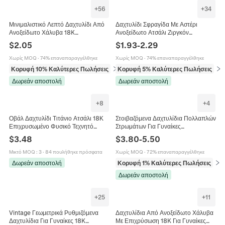
+
56
+
34
Μινιμαλιστικό Λεπτό Δαχτυλίδι Από
Δαχτυλίδι Σφραγίδα Με Αστέρι
Ανοξείδωτο Χάλυβα 18K
Ανοξείδωτο Ατσάλι Ζιργκόν
Επιχρυσωμένο Πολύχρωμο Ζιργκόν
Οκτάκτινο Αστέρι Επιχρυσωμένο
$
2.05
$
1.93
-
2.29
Κοσμήματα Για Γυναίκες
Κοσμήματα Unisex
Χωρίς MOQ
·
74% επαναπαραγγέλθηκε
Χωρίς MOQ
·
74% επαναπαραγγέλθηκε
Κορυφή 10% Καλύτερες Πωλήσεις
σε Δαχτυλίδια
Κορυφή 5% Καλύτερες Πωλήσεις
σε 
Δωρεάν αποστολή
Δωρεάν αποστολή
+
8
+
4
Οβάλ Δαχτυλίδι Τιτάνιο Ατσάλι 18Κ
Στοιβαζόμενα Δαχτυλίδια Πολλαπλών
Επιχρυσωμένο Φυσικό Τεχνητό
Στρωμάτων Για Γυναίκες
Μαργαριτάρι Μαύρος Όνυχας Ρετρό
Επιχρυσωμένο Ανοξείδωτο Ατσάλι
$
3.48
$
3.80
-
5.50
Κοσμήματα Γυναίκες
Ζιργκόν Ήλιος Καρδιά Vintage
Κοσμήματα
Μικτό MOQ
:
3
·
84 πουλήθηκε πρόσφατα
Χωρίς MOQ
·
72% επαναπαραγγέλθηκε
Δωρεάν αποστολή
Κορυφή 1% Καλύτερες Πωλήσεις
σε 
Δωρεάν αποστολή
+
25
+
11
Vintage Γεωμετρικά Ρυθμιζόμενα
Δαχτυλίδια Από Ανοξείδωτο Χάλυβα
Δαχτυλίδια Για Γυναίκες 18K
Με Επιχρύσωση 18K Για Γυναίκες