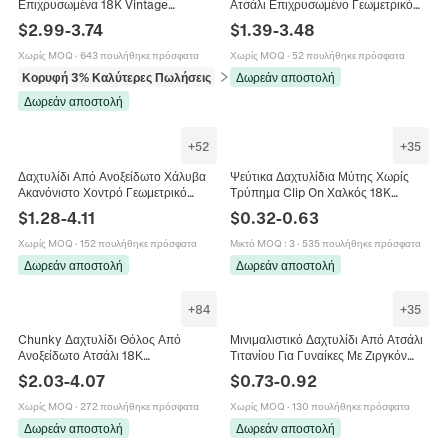
Επιχρυσωμένα 18K Vintage
Ατσάλι Επιχρυσωμένο Γεωμετρικό
Κρουασάν Με Ζιργκόν Καρδιά
Στρογγυλό Οβάλ Καρδιά Κοσμήματα
$
2.99
-
3.74
$
1.39
-
3.48
Σφυρήλατα Γεωμετρικά Κοσμήματα
Για Γυναίκες Άνδρες
Για Γυναίκες
Χωρίς MOQ
·
643 πουλήθηκε πρόσφατα
Χωρίς MOQ
·
52 πουλήθηκε πρόσφατα
Κορυφή 3% Καλύτερες Πωλήσεις
σε Δαχτυλίδια
Δωρεάν αποστολή
Δωρεάν αποστολή
+
52
+
35
Δαχτυλίδι Από Ανοξείδωτο Χάλυβα
Ψεύτικα Δαχτυλίδια Μύτης Χωρίς
Ακανόνιστο Χοντρό Γεωμετρικό
Τρύπημα Clip On Χαλκός 18K
Κυματιστό Επιχρυσωμένο
Επιχρυσωμένος Micro Pave Ζιργκόν
$
1.28
-
4.11
$
0.32
-
0.63
Κοσμήματα Για Άνδρες Γυναίκες
Πεταλούδα Στέμμα Καρδιά Σταυρός
Μόδα Ρετρό Στυλ
Κοσμήματα
Χωρίς MOQ
·
152 πουλήθηκε πρόσφατα
Μικτό MOQ
:
3
·
535 πουλήθηκε πρόσφατα
Δωρεάν αποστολή
Δωρεάν αποστολή
+
84
+
35
Chunky Δαχτυλίδι Θόλος Από
Μινιμαλιστικό Δαχτυλίδι Από Ατσάλι
Ανοξείδωτο Ατσάλι 18Κ
Τιτανίου Για Γυναίκες Με Ζιργκόν
Επιχρυσωμένο Μινιμαλιστικό
Λεπτό Δαχτυλίδι Κοσμήματα Χρυσό
$
2.03
-
4.07
$
0.73
-
0.92
Γεωμετρικό Κοσμήματα Μόδας Για
Ασημί Επιχρυσωμένο
Γυναίκες Άνδρες
Χωρίς MOQ
·
272 πουλήθηκε πρόσφατα
Χωρίς MOQ
·
130 πουλήθηκε πρόσφατα
Δωρεάν αποστολή
Δωρεάν αποστολή