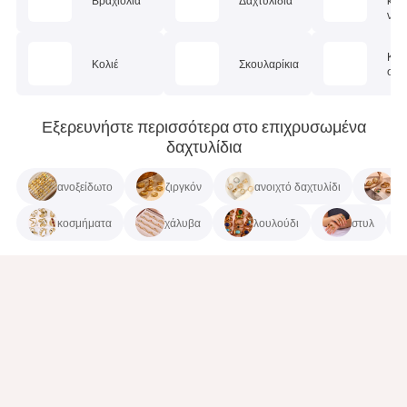
Βραχιόλια
Δαχτυλίδια
κοσ
ν
Κοσ
Κολιέ
Σκουλαρίκια
σώμ
Εξερευνήστε περισσότερα στο επιχρυσωμένα
δαχτυλίδια
ανοξείδωτο
ζιργκόν
ανοιχτό δαχτυλίδι
18
κοσμήματα
χάλυβα
λουλούδι
στυλ