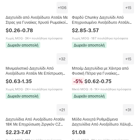
+
106
+
15
Δαχτυλίδι από Ανοξείδωτο Ατσάλι Με
Φαρδύ Chunky Δαχτυλίδι Από
Στρας για Γυναίκες Χρυσό Ρωμαϊκοί
Επιχρυσωμένο Ανοξείδωτο Ατσάλι
Αριθμοί Ένθετο Κοσμήματα
Με Διπλή Σειρά Στρας Γεωμετρικό
$
0.26
-
0.78
$
2.85
-
3.57
Πολυτελείας Δώρο για Πάρτι
Κόσμημα Μόδας Για Γυναίκες
Άνδρες
Χωρίς MOQ
·
3K+ πουλήθηκε πρόσφατα
Χωρίς MOQ
·
187 πουλήθηκε πρόσφατα
Δωρεάν αποστολή
Δωρεάν αποστολή
+
32
+
15
Μινιμαλιστικό Δαχτυλίδι Από
Μποέμ Δαχτυλίδια με Χάντρα από
Ανοξείδωτο Ατσάλι Με Επίστρωση
Φυσική Πέτρα για Γυναίκες
Χρυσού 18K Γυαλισμένο Γεωμετρικό
Επιχρυσωμένο Δαχτυλίδι με Χάντρα
$
0.63
-
1.35
-
5
%
$
0.62
-
0.75
Κόσμημα Για Γυναίκες
18K Ελαστικό Πολύχρωμο Αχάτης
Αμέθυστος Χειροποίητα Κοσμήματα
Χωρίς MOQ
·
2K+ πουλήθηκε πρόσφατα
Μικτό MOQ
:
6
·
1K+ πουλήθηκε πρόσφατα
Δωρεάν αποστολή
Δωρεάν αποστολή
+
21
+
31
Δαχτυλίδια Από Ανοξείδωτο Ατσάλι
Μόδα Ανοιχτά Ρυθμιζόμενα
18K Με Επιχρύσωση Ζιργκόν CZ
Δαχτυλίδια Από Ανοξείδωτο Χάλυβα
Αδιάβροχα Υποαλλεργικά Γαλλικά
18K Επιχρυσωμένα Γεωμετρικά
$
2.23
-
7.47
$
1.08
Vintage Μινιμαλιστικά Κοσμήματα
Κοσμήματα Για Γυναίκες