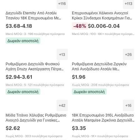
+
116
+
113
Δαχτυλίδι Eternity Από Ατσάλι
Επιχρυσωμένοι Χάλκινοι Ανοιχτοί
Τιτανίου 18K Επιχρυσωμένο Με
Κρίκοι Σύνδεσμοι Κοσμημάτων Για
Οβάλ Marquise Ζιργκόν Μόδα
Χειροποίητα Κολιέ Σκουλαρίκια
$
3.68
-
4.18
-
48
%
$
0.006
-
0.04
Κοσμήματα Για Γυναίκες
Κατασκευή Κοσμημάτων
Μικτό MOQ
:
3
·
196 πουλήθηκε πρόσφατα
Μικτό MOQ
:
100
·
6K+ πουλήθηκε πρόσφατα
Δωρεάν αποστολή
+
13
+
26
Ρυθμιζόμενο Δαχτυλίδι Φυσικού
Ρυθμιζόμενα Δαχτυλίδια Ζιργκόν
Αχάτη Druzy Ακατέργαστη Πέτρα
Από Ανοξείδωτο Ατσάλι Με
Σφυρήλατο Επιχρυσωμένο Χάλκινο
Επιχρύσωση 18Κ Γεωμετρικά
$
2.94
-
3.61
$
1.96
Κόσμημα
Σχήματα Καρδιά Κοσμήματα
Γυναικεία
Μικτό MOQ
:
5
·
121 πουλήθηκε πρόσφατα
Χωρίς MOQ
·
208 πουλήθηκε πρόσφατα
Δωρεάν αποστολή
Δωρεάν αποστολή
+
42
+
16
Μόδα Τιτάνιο Χάλυβας Ρυθμιζόμενο
18K Επιχρυσωμένο 316L Ανοξείδωτο
Ανοιχτό Δαχτυλίδι για Γυναίκες
Ατσάλι Marquise Ζιρκόνια Δαχτυλίδι
Βίντατζ Επιχρυσωμένο Στρας
Σφραγίδα για Γυναίκες Μινιμαλιστικό
$
2.62
$
3.35
Πεταλούδα Στάχυ Λουλούδι Καρδιά
Κόσμημα
Κορώνα Κοσμήματα
Χωρίς MOQ
·
303 πουλήθηκε πρόσφατα
Χωρίς MOQ
·
1K+ πουλήθηκε πρόσφατα