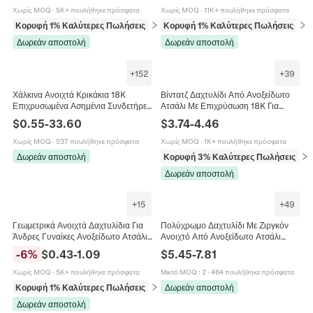
Γυναίκες
Χωρίς MOQ
·
5K+ πουλήθηκε πρόσφατα
Χωρίς MOQ
·
11K+ πουλήθηκε πρόσφατα
Κορυφή 1% Καλύτερες Πωλήσεις
σε Δαχτυλίδια
Κορυφή 1% Καλύτερες Πωλήσεις
σε 
Δωρεάν αποστολή
Δωρεάν αποστολή
+
152
+
39
Χάλκινα Ανοιχτά Κρικάκια 18K
Βίντατζ Δαχτυλίδι Από Ανοξείδωτο
Επιχρυσωμένα Ασημένια Συνδετήρες
Ατσάλι Με Επιχρύσωση 18K Για
DIY Κατασκευή Κοσμημάτων
Γυναίκες Καρδιά Λουλούδι Σμάλτο
$
0.55
-
33.60
$
3.74
-
4.46
Αξεσουάρ Σκουλαρίκια Κολιέ
Φυσική Πέτρα Ζιρκόνια
Χωρίς MOQ
·
537 πουλήθηκε πρόσφατα
Χωρίς MOQ
·
1K+ πουλήθηκε πρόσφατα
Δωρεάν αποστολή
Κορυφή 3% Καλύτερες Πωλήσεις
σε 
Δωρεάν αποστολή
+
15
+
49
Γεωμετρικά Ανοιχτά Δαχτυλίδια Για
Πολύχρωμο Δαχτυλίδι Με Ζιργκόν
Άνδρες Γυναίκες Ανοξείδωτο Ατσάλι
Ανοιχτό Από Ανοξείδωτο Ατσάλι
18K Επιχρυσωμένο Ρυθμιζόμενο
Επιχρυσωμένο Με Τρεις Πέτρες
-
6
%
$
0.43
-
1.09
$
5.45
-
7.81
Vintage Κόσμημα
Σταγόνα Νερού Τετράγωνο Κόσμημα
Χωρίς MOQ
·
5K+ πουλήθηκε πρόσφατα
Μικτό MOQ
:
2
·
464 πουλήθηκε πρόσφατα
Κορυφή 1% Καλύτερες Πωλήσεις
σε Δαχτυλίδια
Δωρεάν αποστολή
Δωρεάν αποστολή