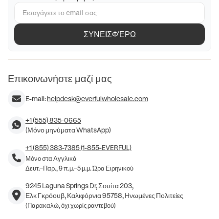
ΣΥΝΕΙΣΦΈΡΩ
Επικοινωνήστε μαζί μας
E-mail:
helpdesk@everfulwholesale.com
+1 (555) 835-0665
(Μόνο μηνύματα WhatsApp)
+1 (855) 383-7385 (1-855-EVERFUL)
Μόνο στα Αγγλικά
Δευτ.–Παρ., 9 π.μ.–5 μ.μ. Ώρα Ειρηνικού
9245 Laguna Springs Dr, Σουίτα 203,
Ελκ Γκρόουβ, Καλιφόρνια 95758, Ηνωμένες Πολιτείες
(Παρακαλώ, όχι χωρίς ραντεβού)