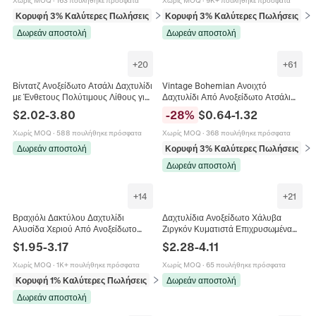
Χωρίς MOQ
·
163 πουλήθηκε πρόσφατα
Χωρίς MOQ
·
9K+ πουλήθηκε πρόσφατα
Κορυφή 3% Καλύτερες Πωλήσεις
σε Δαχτυλίδια
Κορυφή 3% Καλύτερες Πωλήσεις
σε 
Δωρεάν αποστολή
Δωρεάν αποστολή
+
20
+
61
Βίντατζ Ανοξείδωτο Ατσάλι Δαχτυλίδι
Vintage Bohemian Ανοιχτό
με Ένθετους Πολύτιμους Λίθους για
Δαχτυλίδι Από Ανοξείδωτο Ατσάλι
Γυναίκες 18K Επίχρυσο Μποέμ
18K Επιχρυσωμένο Τυρκουάζ Μάτι
$
2.02
-
3.80
-
28
%
$
0.64
-
1.32
Γεωμετρικό Κοσμήματα
Της Τίγρης Ρετρό Κόσμημα Για
Γυναίκες
Χωρίς MOQ
·
588 πουλήθηκε πρόσφατα
Χωρίς MOQ
·
368 πουλήθηκε πρόσφατα
Δωρεάν αποστολή
Κορυφή 3% Καλύτερες Πωλήσεις
σε 
Δωρεάν αποστολή
+
14
+
21
Βραχιόλι Δακτύλου Δαχτυλίδι
Δαχτυλίδια Ανοξείδωτο Χάλυβα
Αλυσίδα Χεριού Από Ανοξείδωτο
Ζιργκόν Κυματιστά Επιχρυσωμένα
Χάλυβα Χρυσό Με Ζιργκόν Boho
Αδιάβροχα Υποαλλεργικά
$
1.95
-
3.17
$
2.28
-
4.11
Γεωμετρικό Καρδιά Κοσμήματα
Κοσμήματα Για Γυναίκες
Γυναικεία
Χωρίς MOQ
·
1K+ πουλήθηκε πρόσφατα
Χωρίς MOQ
·
65 πουλήθηκε πρόσφατα
Κορυφή 1% Καλύτερες Πωλήσεις
σε Βραχιόλια
Δωρεάν αποστολή
Δωρεάν αποστολή