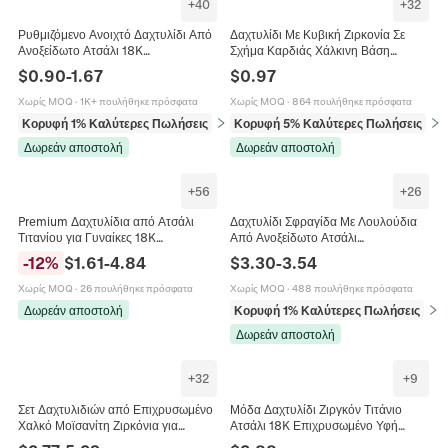
+
40
+
32
Ρυθμιζόμενο Ανοιχτό Δαχτυλίδι Από
Δαχτυλίδι Με Κυβική Ζιρκονία Σε
Ανοξείδωτο Ατσάλι 18K
Σχήμα Καρδιάς Χάλκινη Βάση
Επιχρυσωμένο Αδιάβροχο
Επιχρυσωμένο Σύμβολο
$
0.90
-
1.67
$
0.97
Υποαλλεργικό Γεωμετρικό Κόσμημα
Απειρότητας Ρομαντικό Κόσμημα Για
Για Γυναίκες
Γυναίκες
Χωρίς MOQ
·
1K+ πουλήθηκε πρόσφατα
Χωρίς MOQ
·
864 πουλήθηκε πρόσφατα
Κορυφή 1% Καλύτερες Πωλήσεις
σε Δαχτυλίδια
Κορυφή 5% Καλύτερες Πωλήσεις
σε 
Δωρεάν αποστολή
Δωρεάν αποστολή
+
56
+
26
Premium Δαχτυλίδια από Ατσάλι
Δαχτυλίδι Σφραγίδα Με Λουλούδια
Τιτανίου για Γυναίκες 18K
Από Ανοξείδωτο Ατσάλι
Επιχρυσωμένα Στρας Στοιβαζόμενα
Επιχρυσωμένο Ρετρό Μινιμαλιστικό
-
12
%
$
1.61
-
4.84
$
3.30
-
3.54
Γεωμετρικά Ρωμαϊκοί Αριθμοί
Κόσμημα Για Γυναίκες
Χωρίς MOQ
·
26 πουλήθηκε πρόσφατα
Χωρίς MOQ
·
488 πουλήθηκε πρόσφατα
Δωρεάν αποστολή
Κορυφή 1% Καλύτερες Πωλήσεις
σε 
Δωρεάν αποστολή
+
32
+
9
Σετ Δαχτυλιδιών από Επιχρυσωμένο
Μόδα Δαχτυλίδι Ζιργκόν Τιτάνιο
Χαλκό Μοϊσανίτη Ζιρκόνια για
Ατσάλι 18K Επιχρυσωμένο Υφή
Γυναίκες Δαχτυλίδι Τριών Λίθων 1
Αλυσίδας Τετράγωνο Αχλάδι