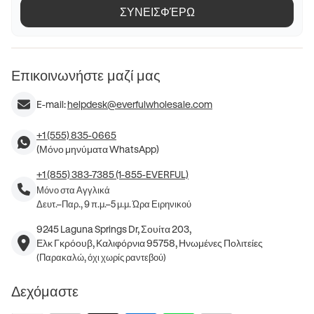
ΣΥΝΕΙΣΦΈΡΩ
Επικοινωνήστε μαζί μας
E-mail:
helpdesk@everfulwholesale.com
+1 (555) 835-0665
(Μόνο μηνύματα WhatsApp)
+1 (855) 383-7385 (1-855-EVERFUL)
Μόνο στα Αγγλικά
Δευτ.–Παρ., 9 π.μ.–5 μ.μ. Ώρα Ειρηνικού
9245 Laguna Springs Dr, Σουίτα 203,
Ελκ Γκρόουβ, Καλιφόρνια 95758, Ηνωμένες Πολιτείες
(Παρακαλώ, όχι χωρίς ραντεβού)
Δεχόμαστε