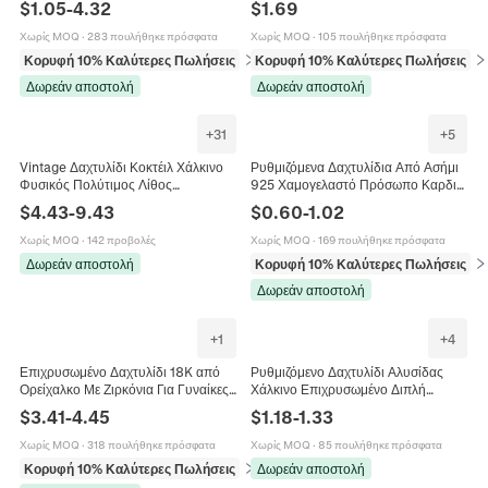
$
1.05
-
4.32
$
1.69
Γυναίκες Κομψό Αξεσουάρ Γάμου
Για Γυναίκες
Χωρίς MOQ
·
283 πουλήθηκε πρόσφατα
Χωρίς MOQ
·
105 πουλήθηκε πρόσφατα
Κορυφή 10% Καλύτερες Πωλήσεις
σε Δαχτυλίδια
Κορυφή 10% Καλύτερες Πωλήσεις
σε
Δωρεάν αποστολή
Δωρεάν αποστολή
+
31
+
5
Vintage Δαχτυλίδι Κοκτέιλ Χάλκινο
Ρυθμιζόμενα Δαχτυλίδια Από Ασήμι
Φυσικός Πολύτιμος Λίθος
925 Χαμογελαστό Πρόσωπο Καρδιά
Αμέθυστος Ρυθμιζόμενο Μποέμ Για
Φιόγκος Ζιργκόν Μινιμαλιστικά
$
4.43
-
9.43
$
0.60
-
1.02
Γυναίκες
Κοσμήματα Για Γυναίκες
Χωρίς MOQ
·
142 προβολές
Χωρίς MOQ
·
169 πουλήθηκε πρόσφατα
Δωρεάν αποστολή
Κορυφή 10% Καλύτερες Πωλήσεις
σε
Δωρεάν αποστολή
+
1
+
4
Επιχρυσωμένο Δαχτυλίδι 18K από
Ρυθμιζόμενο Δαχτυλίδι Αλυσίδας
Ορείχαλκο Με Ζιρκόνια Για Γυναίκες
Χάλκινο Επιχρυσωμένο Διπλή
Κομψό Ρυθμιζόμενο Λαμπερό
Καρδιά Ζιργκόν Μόδα Για Γυναίκες
$
3.41
-
4.45
$
1.18
-
1.33
Γεωμετρικό Κόσμημα Αξεσουάρ
Χωρίς MOQ
·
318 πουλήθηκε πρόσφατα
Χωρίς MOQ
·
85 πουλήθηκε πρόσφατα
Κορυφή 10% Καλύτερες Πωλήσεις
σε Δαχτυλίδια
Δωρεάν αποστολή