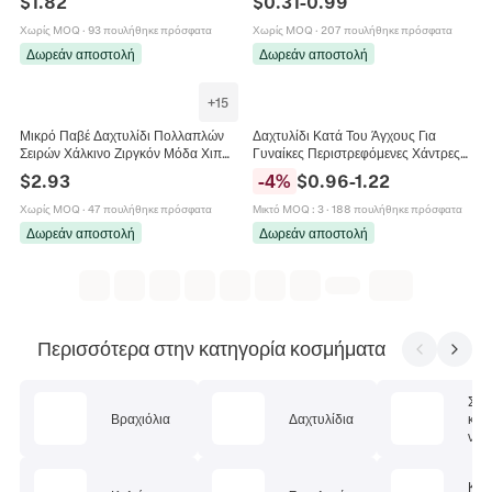
$
1.82
$
0.31
-
0.99
Πολυτελή Κοσμήματα Γάμου Πάρτι
Δελφίνι Χρυσό Ασημί Στρας
Ρυθμιζόμενο Δαχτυλίδι Κοσμήματα
Χωρίς MOQ
·
93 πουλήθηκε πρόσφατα
Χωρίς MOQ
·
207 πουλήθηκε πρόσφατα
Δωρεάν αποστολή
Δωρεάν αποστολή
+
15
Μικρό Παβέ Δαχτυλίδι Πολλαπλών
Δαχτυλίδι Κατά Του Άγχους Για
Σειρών Χάλκινο Ζιργκόν Μόδα Χιπ
Γυναίκες Περιστρεφόμενες Χάντρες
Χοπ Κομψό Στυλ Κοσμήματα
Ασήμι 925 Ρετρό Ρυθμιζόμενο
$
2.93
-
4
%
$
0.96
-
1.22
Γυναικεία
Ανοιχτό Ανακούφιση
Χωρίς MOQ
·
47 πουλήθηκε πρόσφατα
Μικτό MOQ
:
3
·
188 πουλήθηκε πρόσφατα
Δωρεάν αποστολή
Δωρεάν αποστολή
Περισσότερα στην κατηγορία κοσμήματα
Σετ
Βραχιόλια
Δαχτυλίδια
κοσ
ν
Κοσ