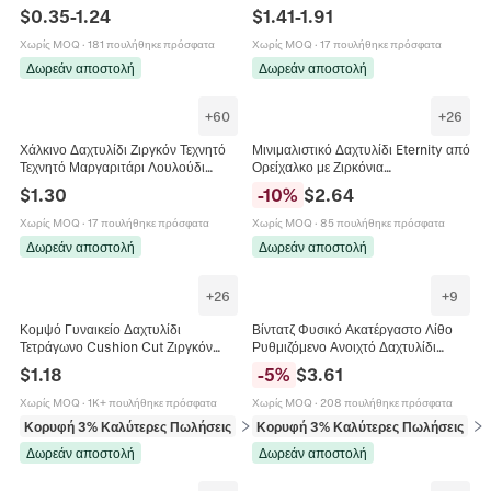
Κοσμήματα Πολυτελείας Αξεσουάρ
Πολύχρωμη Πέτρα Στυλ Παλατιού
$
0.35
-
1.24
$
1.41
-
1.91
Μινιμαλιστικά Δώρα Για Γυναίκες
Φιλιγκράν Για Γυναίκες
Χωρίς MOQ
·
181 πουλήθηκε πρόσφατα
Χωρίς MOQ
·
17 πουλήθηκε πρόσφατα
Δωρεάν αποστολή
Δωρεάν αποστολή
+
60
+
26
Χάλκινο Δαχτυλίδι Ζιργκόν Τεχνητό
Μινιμαλιστικό Δαχτυλίδι Eternity από
Τεχνητό Μαργαριτάρι Λουλούδι
Ορείχαλκο με Ζιρκόνια
Καρδιά Σχήμα Κορώνας Ρυθμιζόμενο
Επιχρυσωμένο 14K Δαχτυλίδι για
$
1.30
-
10
%
$
2.64
Κοσμήματα Γυναικεία
Γυναίκες Μόδα Κοσμήματα
Χωρίς MOQ
·
17 πουλήθηκε πρόσφατα
Χωρίς MOQ
·
85 πουλήθηκε πρόσφατα
Δωρεάν αποστολή
Δωρεάν αποστολή
+
26
+
9
Κομψό Γυναικείο Δαχτυλίδι
Βίντατζ Φυσικό Ακατέργαστο Λίθο
Τετράγωνο Cushion Cut Ζιργκόν
Ρυθμιζόμενο Ανοιχτό Δαχτυλίδι
Χαλκός Pavé Μινιμαλιστικά
Μποέμ Θεραπευτικό Κρύσταλλο
$
1.18
-
5
%
$
3.61
Κοσμήματα Αρραβώνων
Χαλαζίας Αμέθυστος Γυναικεία
Ανδρικά Κοσμήματα
Χωρίς MOQ
·
1K+ πουλήθηκε πρόσφατα
Χωρίς MOQ
·
208 πουλήθηκε πρόσφατα
Κορυφή 3% Καλύτερες Πωλήσεις
σε Δαχτυλίδια
Κορυφή 3% Καλύτερες Πωλήσεις
σε 
Δωρεάν αποστολή
Δωρεάν αποστολή