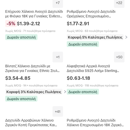
+
7
+
22
Επίχρυσο Χάλκινο Ανοιχτό Δαχτυλίδι
Ρυθμιζόμενο Ανοιχτό Δαχτυλίδι
με Φιόγκο 18K για Γυναίκες Ένθετο
Ορείχαλκος Επιχρυσωμένο
με Στρας Ρυθμιζόμενο Λαμπερό
Μικροένθετο Ζιργκόν Στρας Τεχνητό
-
5
%
$
1.39
-
2.12
$
1.77
-
2.91
Κόμπο Πεταλούδας Μόδα
Μαργαριτάρι Γεωμετρικά Κοσμήματα
Κοσμήματα Δακτύλου
Χωρίς MOQ
·
71 πουλήθηκε πρόσφατα
Χωρίς MOQ
·
63 πουλήθηκε πρόσφατα
Δωρεάν αποστολή
Κορυφή 5% Καλύτερες Πωλήσεις
σε 
Δωρεάν αποστολή
+
1
+
50
Βίντατζ Χάλκινο Δαχτυλίδι με
Αλφαβητικά Αρχικά Ανοιχτά
Ζιρκόνια για Γυναίκες Ethnic Στυλ
Δαχτυλίδια S925 Ασήμι Sterling
Επιχρυσωμένο Ρυθμιζόμενο
Χαλκός Επιχρυσωμένο Μινιμαλιστικό
$
3.54
-
4.85
$
0.63
-
1.18
Γεωμετρικό Δαχτυλίδι Αλυσίδα
Ρυθμιζόμενο Όνομα Κοσμήματα
Γυναικεία
Χωρίς MOQ
·
1K+ πουλήθηκε πρόσφατα
Χωρίς MOQ
·
118 πουλήθηκε πρόσφατα
Κορυφή 3% Καλύτερες Πωλήσεις
σε Δαχτυλίδια
Δωρεάν αποστολή
Δωρεάν αποστολή
+
41
Δαχτυλίδι Αρραβώνων Χάλκινο
Ρυθμιζόμενο Ανοιχτό Δαχτυλίδι
Ζιργκόν Κοπή Πριγκίπισσας Και
Χάλκινο Επιχρυσωμένο 18K Ζιργκόν
Στριφτό Δαχτυλίδι Κοσμήματα Για
Λουλούδι Τριφύλλι Κομψό Κόσμημα