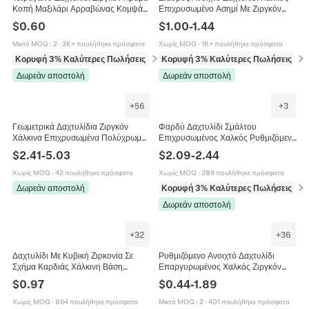
Κοπή Μαξιλάρι Αρραβώνας Κομψά
Επιχρυσωμένο Ασημί Με Ζιργκόν
Λαμπερά Κοσμήματα Για Γυναίκες
Γεωμετρικό Ρυθμιζόμενο Κομψό
$
0.60
$
1.00
-
1.44
Κόσμημα Για Γυναίκες
Μικτό MOQ
:
2
·
3K+ πουλήθηκε πρόσφατα
Χωρίς MOQ
·
1K+ πουλήθηκε πρόσφατα
Κορυφή 3% Καλύτερες Πωλήσεις
σε Δαχτυλίδια
Κορυφή 3% Καλύτερες Πωλήσεις
σε 
Δωρεάν αποστολή
Δωρεάν αποστολή
+
56
+
3
Γεωμετρικά Δαχτυλίδια Ζιργκόν
Φαρδύ Δαχτυλίδι Σμάλτου
Χάλκινα Επιχρυσωμένα Πολύχρωμα
Επιχρυσωμένος Χαλκός Ρυθμιζόμενο
Κυβικά Ζιργκόν Φίδι Ουράνιο Τόξο
Ανοιχτό Με Ζιργκόν Vintage
$
2.41
-
5.03
$
2.09
-
2.44
Vintage Μόδα Κοσμήματα Για
Bohemian Για Γυναίκες
Γυναίκες
Χωρίς MOQ
·
42 πουλήθηκε πρόσφατα
Χωρίς MOQ
·
289 πουλήθηκε πρόσφατα
Δωρεάν αποστολή
Κορυφή 3% Καλύτερες Πωλήσεις
σε 
Δωρεάν αποστολή
+
32
+
36
Δαχτυλίδι Με Κυβική Ζιρκονία Σε
Ρυθμιζόμενο Ανοιχτό Δαχτυλίδι
Σχήμα Καρδιάς Χάλκινη Βάση
Επαργυρωμένος Χαλκός Ζιργκόν
Επιχρυσωμένο Σύμβολο
Πολυτελές Σχέδιο Μικρού Πλήθους
$
0.97
$
0.44
-
1.89
Απειρότητας Ρομαντικό Κόσμημα Για
Κοσμήματα Γυναικείο Δώρο
Γυναίκες
Χωρίς MOQ
·
864 πουλήθηκε πρόσφατα
Μικτό MOQ
:
2
·
401 πουλήθηκε πρόσφατα