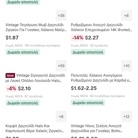
Δωρεάν αποστολή
+
36
+
8
Vintage Τετράγωνο Μωβ Δαχτυλίδι
Ρυθμιζόμενο Ανοιχτό Δαχτυλίδι
Ζιργκόν Για Γυναίκες Χάλκινο Μαύρο
Χάλκινο Επιχρυσωμένο 14Κ Φυσική
Επιχρυσωμένο Γοτθικό Πολυτελή
Πέτρα Σχήμα Μισοφέγγαρου
$
1.87
-
14
%
$
2.27
Κοσμήματα
Μινιμαλιστικό Κόσμημα Boho
Γυναίκες
Χωρίς MOQ
·
181 πουλήθηκε πρόσφατα
Χωρίς MOQ
·
35 προβολές
Δωρεάν αποστολή
Δωρεάν αποστολή
+
59
+
10
Vintage Στρογγυλό Δαχτυλίδι
Πολυτελές Χάλκινο Ανοιγόμενο
New
Ρυθμιζόμενο Δαχτυλίδι με Καρδιά και
με Λευκό Οπάλιο Λουλούδι Halo
Φιόγκο για Γυναίκες Κομψό Στρας
Χάλκινο Επιχρυσωμένο
$
1.62
-
2.25
-
4
%
$
2.10
Γεωμετρικό Στέμμα Αστέρι Φεγγάρι
Επιπλατινωμένο Ζιρκόνια Στριφτό
Δαχτυλίδι Κόσμημα
Χωρίς MOQ
·
62 πουλήθηκε πρόσφατα
Χωρίς MOQ
·
67 προβολές
Δωρεάν αποστολή
Δωρεάν αποστολή
+
8
+
12
Κομψό Δαχτυλίδι Halo Και
Vintage Ήλιος Σελήνη Ανοιχτά
Καμπυλωτή Βέρα Χαλκός Ζιργκόν
Δαχτυλίδια για Γυναίκες Boho
Στρογγυλή Κοπή Σμαράγδι Μπλε
Θαλάσσια Ζώα Αστερίας Χελώνα