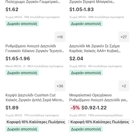
Πολύχρωμο Ζιργκόν Γεωμετρικό
Ζιργκόν Στριφτό Μπαγκέτα
Κομψό Κόσμημα Για Γυναίκες
Στρογγυλή Κοπή Λαμπερό Κομψό
$
1.62
$
1.05
-
1.83
Επιροδιωμένο
Κόσμημα Μόδας Για Γυναίκες
Χωρίς MOQ
·
158 πουλήθηκε πρόσφατα
Χωρίς MOQ
·
398 πουλήθηκε πρόσφατα
Δωρεάν αποστολή
Δωρεάν αποστολή
+
16
+
27
Ρυθμιζόμενο Ανοιχτό Δαχτυλίδι
Δαχτυλίδι Με Ζιργκόν Σε Σχήμα
Γυναικείο Χάλκινο Ζιργκόν Τεχνητό
Καρδιάς Χαλκός AAA+ Κυβική
Μαργαριτάρι Σχήμα V Σταυρωτό
Ζιρκονία Halo Pave Αρραβώνας
$
1.65
-
1.96
$
2.04
Κοσμήματα
Γάμος Ρομαντικά Κοσμήματα
Γυναίκες
Μικτό MOQ
:
2
·
483 πουλήθηκε πρόσφατα
Χωρίς MOQ
·
49 πουλήθηκε πρόσφατα
Δωρεάν αποστολή
Δωρεάν αποστολή
+
36
+
2
Κομψό Δαχτυλίδι Cushion Cut
Μινιμαλιστικό Ορειχάλκινο
Χαλκός Ζιργκόν Διπλή Σειρά Micro
Ρυθμιζόμενο Ανοιχτό Δαχτυλίδι για
Set Γάμος Αρραβώνας Κοσμήματα
Γυναίκες Σχέδιο Ήλιος Φεγγάρι
$
1.89
-
5
%
$
0.92
-
1.22
Για Γυναίκες
Αστέρι Χρυσό Ασημί Πέτρα Μάτι
Γάτας
Χωρίς MOQ
·
174 πουλήθηκε πρόσφατα
Χωρίς MOQ
·
76% επαναπαραγγέλθηκε
Κορυφή 10% Καλύτερες Πωλήσεις
σε Δαχτυλίδια
Κορυφή 10% Καλύτερες Πωλήσεις
σε
Δωρεάν αποστολή
Δωρεάν αποστολή