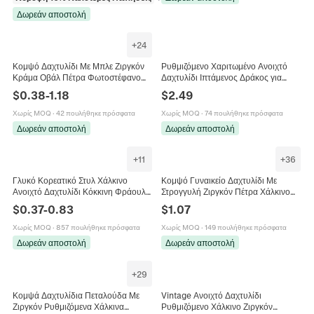
Δωρεάν αποστολή
+
24
Κομψό Δαχτυλίδι Με Μπλε Ζιργκόν
Ρυθμιζόμενο Χαριτωμένο Ανοιχτό
Κράμα Οβάλ Πέτρα Φωτοστέφανο
Δαχτυλίδι Ιπτάμενος Δράκος για
Vintage Πολυτελή Κοσμήματα Για
Γυναίκες Χάλκινο Γαλβανισμένο
$
0.38
-
1.18
$
2.49
Γυναίκες Γάμο
Φτερά με Χρυσόσκονη Κοσμήματα
Δαχτύλου
Χωρίς MOQ
·
42 πουλήθηκε πρόσφατα
Χωρίς MOQ
·
74 πουλήθηκε πρόσφατα
Δωρεάν αποστολή
Δωρεάν αποστολή
+
11
+
36
Γλυκό Κορεατικό Στυλ Χάλκινο
Κομψό Γυναικείο Δαχτυλίδι Με
Ανοιχτό Δαχτυλίδι Κόκκινη Φράουλα
Στρογγυλή Ζιργκόν Πέτρα Χάλκινο
Σμάλτο Στρας Ρυθμιζόμενο Δαχτυλίδι
Επιχρυσωμένο Κοσμήματα Γάμου
$
0.37
-
0.83
$
1.07
Για Γυναίκες Κορίτσια Μόδα
Κοσμήματα Δώρο
Χωρίς MOQ
·
857 πουλήθηκε πρόσφατα
Χωρίς MOQ
·
149 πουλήθηκε πρόσφατα
Δωρεάν αποστολή
Δωρεάν αποστολή
+
29
Κομψά Δαχτυλίδια Πεταλούδα Με
Vintage Ανοιχτό Δαχτυλίδι
Ζιργκόν Ρυθμιζόμενα Χάλκινα
Ρυθμιζόμενο Χάλκινο Ζιργκόν