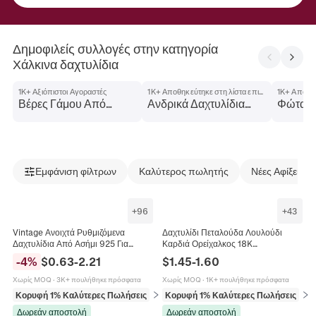
Δημοφιλείς συλλογές στην κατηγορία
Χάλκινα δαχτυλίδια
1K+ Αξιόπιστοι Αγοραστές
1K+ Αποθηκεύτηκε στη λίστα επιθυμιών
Βέρες Γάμου Από
Ανδρικά Δαχτυλίδια
Φώτα Δ
Χάλκινο
Από Χαλκό
Εμφάνιση φίλτρων
Καλύτερος πωλητής
Νέες Αφίξεις
+
96
+
43
Vintage Ανοιχτά Ρυθμιζόμενα
Δαχτυλίδι Πεταλούδα Λουλούδι
Δαχτυλίδια Από Ασήμι 925 Για
Καρδιά Ορείχαλκος 18K
Γυναίκες Μινιμαλιστικό Ρετρό Κομψό
Επιχρυσωμένο Ζιργκόν Ρυθμιζόμενο
-
4
%
$
0.63
-
2.21
$
1.45
-
1.60
Κόσμημα Δώρο
Ανοιχτό Δαχτυλίδι Γυναίκα
Χωρίς MOQ
·
3K+ πουλήθηκε πρόσφατα
Χωρίς MOQ
·
1K+ πουλήθηκε πρόσφατα
Κορυφή 1% Καλύτερες Πωλήσεις
σε Δαχτυλίδια
Κορυφή 1% Καλύτερες Πωλήσεις
σε 
Δωρεάν αποστολή
Δωρεάν αποστολή