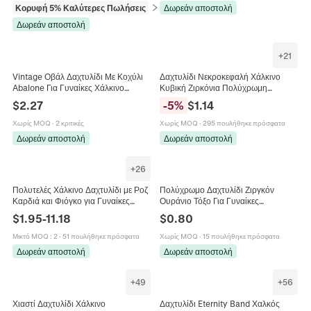
Κορυφή 5% Καλύτερες Πωλήσεις
σε Δαχτυλίδια
Δωρεάν αποστολή
Δωρεάν αποστολή
+
21
Vintage Οβάλ Δαχτυλίδι Με Κοχύλι
Δαχτυλίδι Νεκροκεφαλή Χάλκινο
Abalone Για Γυναίκες Χάλκινο
Κυβική Ζιρκόνια Πολύχρωμη
Επιχρυσωμένο Ρυθμιζόμενο
Στρογγυλή Πέτρα Γοτθικό Πανκ
$
2.27
-
5
%
$
1.14
Κόσμημα
Κοσμήματα Για Γυναίκες Άνδρες
Μόδα
Χωρίς MOQ
·
2 κριτικές
Χωρίς MOQ
·
295 πουλήθηκε πρόσφατα
Δωρεάν αποστολή
Δωρεάν αποστολή
+
26
Πολυτελές Χάλκινο Δαχτυλίδι με Ροζ
Πολύχρωμο Δαχτυλίδι Ζιργκόν
Καρδιά και Φιόγκο για Γυναίκες
Ουράνιο Τόξο Για Γυναίκες
Κομψά Ένθετα Στρας Κοσμήματα
Ακανόνιστες Πολύχρωμες Πέτρες
$
1.95
-
11.18
$
0.80
Μόδας Λουλούδι Πεταλούδα
Χάλκινη Μπάντα Ρετρό Κόσμημα
Ρομαντικό Ανοιχτό Δαχτυλίδι
Μικτό MOQ
:
2
·
51 πουλήθηκε πρόσφατα
Χωρίς MOQ
·
15 πουλήθηκε πρόσφατα
Δωρεάν αποστολή
Δωρεάν αποστολή
+
49
+
56
Χιαστί Δαχτυλίδι Χάλκινο
Δαχτυλίδι Eternity Band Χαλκός