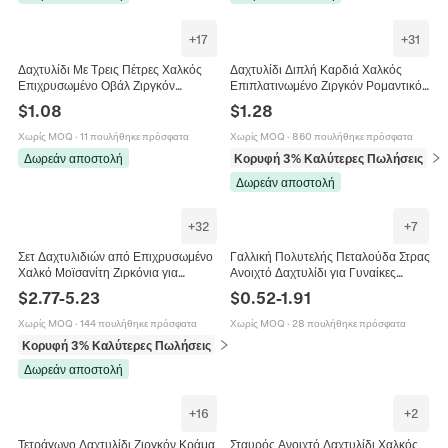
+
17
+
31
Δαχτυλίδι Με Τρεις Πέτρες Χαλκός
Δαχτυλίδι Διπλή Καρδιά Χαλκός
Επιχρυσωμένο Οβάλ Ζιργκόν
Επιπλατινωμένο Ζιργκόν Ρομαντικό
Αρραβώνα Γάμο Κομψά Αξεσουάρ
Κόσμημα Δώρο Για Γυναίκες
$
1.08
$
1.28
Για Γυναίκες
Χωρίς MOQ
·
11 πουλήθηκε πρόσφατα
Χωρίς MOQ
·
860 πουλήθηκε πρόσφατα
Δωρεάν αποστολή
Κορυφή 3% Καλύτερες Πωλήσεις
σε 
Δωρεάν αποστολή
+
32
+
7
Σετ Δαχτυλιδιών από Επιχρυσωμένο
Γαλλική Πολυτελής Πεταλούδα Στρας
Χαλκό Μοϊσανίτη Ζιρκόνια για
Ανοιχτό Δαχτυλίδι για Γυναίκες
Γυναίκες Δαχτυλίδι Τριών Λίθων 1
Κομψό Χάλκινο Σμάλτο Ρυθμιζόμενο
$
2.77
-
5.23
$
0.52
-
1.91
Καρατίου Κοσμήματα Γάμου
Δαχτυλίδι Κοσμήματα Cool Style
Χωρίς MOQ
·
144 πουλήθηκε πρόσφατα
Χωρίς MOQ
·
28 πουλήθηκε πρόσφατα
Κορυφή 3% Καλύτερες Πωλήσεις
σε Δαχτυλίδια
Δωρεάν αποστολή
+
16
+
2
Τετράγωνο Δαχτυλίδι Ζιργκόν Κράμα
Σταυρός Ανοιχτό Δαχτυλίδι Χαλκός