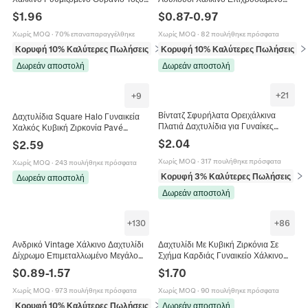
Λουλούδι Κομψά Κοσμήματα Δώρο
18K Ρυθμιζόμενο Vintage Κόσμημα
$
1.96
$
0.87
-
0.97
Για Γυναίκες Αξεσουάρ
Δώρο Για Γυναίκες
Χωρίς MOQ
·
70% επαναπαραγγέλθηκε
Χωρίς MOQ
·
82 πουλήθηκε πρόσφατα
Κορυφή 10% Καλύτερες Πωλήσεις
σε Δαχτυλίδια
Κορυφή 10% Καλύτερες Πωλήσεις
σε
Δωρεάν αποστολή
Δωρεάν αποστολή
+
21
+
9
Βίντατζ Σφυρήλατα Ορειχάλκινα
Δαχτυλίδια Square Halo Γυναικεία
Πλατιά Δαχτυλίδια για Γυναίκες
Χαλκός Κυβική Ζιρκονία Pavé
Χειροποίητα Πεταλούδα Μέλισσα
Κοσμήματα Γάμου Νύφης Ρομαντικά
$
2.04
$
2.59
Νυχτερίδα Φύλλο Λουλούδι Ένθετο
Πολυτελή Στρογγυλή Πέτρα
Στρας Κοσμήματα Δώρο
Χωρίς MOQ
·
317 πουλήθηκε πρόσφατα
Χωρίς MOQ
·
243 πουλήθηκε πρόσφατα
Κορυφή 3% Καλύτερες Πωλήσεις
σε 
Δωρεάν αποστολή
Δωρεάν αποστολή
+
130
+
86
Ανδρικό Vintage Χάλκινο Δαχτυλίδι
Δαχτυλίδι Με Κυβική Ζιρκόνια Σε
Δίχρωμο Επιμεταλλωμένο Μεγάλο
Σχήμα Καρδιάς Γυναικείο Χάλκινο
Τεχνητό Πολύτιμο Λίθο Σκαλιστό
Επιπλατινωμένο Στριφτό Δαχτυλίδι
$
0.89
-
1.57
$
1.70
Ανάγλυφο Ρετρό Ethnic Κοσμήματα
Αρραβώνα Γάμου Κόσμημα
Χωρίς MOQ
·
973 πουλήθηκε πρόσφατα
Χωρίς MOQ
·
90 πουλήθηκε πρόσφατα
Κορυφή 10% Καλύτερες Πωλήσεις
σε Δαχτυλίδια
Δωρεάν αποστολή