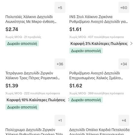
+
5
+
60
Πολυτελές Χάλκινο Δαχτυλίδι
INS Στυλ Χάλκινο Ζιρκόνια
Αιωνιότητας Με Μικρο-ένθεση
Ρυθμιζόμενο Ανοιχτό Δαχτυλίδι για
Ζιργκόν Για Γυναικεία Κοσμήματα
Γυναίκες Γλυκό Λουλούδι Καρδιά
$
2.74
$
1.61
Μόδας Αξεσουάρ Γάμου
Πεταλούδα Αστέρι Φεγγάρι Κομψό
Δαχτυλίδι Μόδας
Χωρίς MOQ
·
21 προβολές
Χωρίς MOQ
·
437 πουλήθηκε πρόσφατα
Δωρεάν αποστολή
Κορυφή 3% Καλύτερες Πωλήσεις
σε 
Δωρεάν αποστολή
+
36
+
34
Τετράγωνο Δαχτυλίδι Ζιργκόν
Ρυθμιζόμενο Ανοιχτό Δαχτυλίδι
Χάλκινο Τρεις Πέτρες Ρομαντικό
Επιχρυσωμένος Χαλκός Σμάλτο
Γαμήλιο Για Γυναίκες
Σταγόνα Λαδιού Καρδιά Ζιργκόν
$
1.39
$
1.62
Μόδα Κοσμήματα Για Γυναίκες
Χωρίς MOQ
·
222 πουλήθηκε πρόσφατα
Χωρίς MOQ
·
369 πουλήθηκε πρόσφατα
Κορυφή 10% Καλύτερες Πωλήσεις
σε Δαχτυλίδια
Δωρεάν αποστολή
Δωρεάν αποστολή
+
1
+
4
Πολύχρωμο Δαχτυλίδι Ζιργκόν
Δαχτυλίδι Οπάλιο Καρδιά Πεταλούδα
Χάλκινο Ρυθμιζόμενο Ουράνιο Τόξο
Λουλούδι Χάλκινο Επιχρυσωμένο