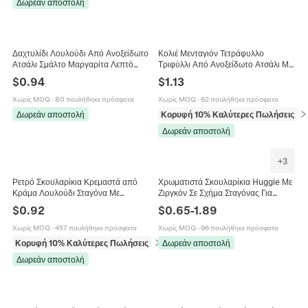
Δωρεάν αποστολή
Δαχτυλίδι Λουλούδι Από Ανοξείδωτο
Κολιέ Μενταγιόν Τετράφυλλο
Ατσάλι Σμάλτο Μαργαρίτα Λεπτό
Τριφύλλι Από Ανοξείδωτο Ατσάλι Με
Ανοιχτό Ρυθμιζόμενο Κοσμήματα
Ζιργκόν Κομψό Κόσμημα Ελαφριάς
$
0.94
$
1.13
Μόδας Για Γυναίκες
Πολυτέλειας Για Γυναίκες
Χωρίς MOQ
·
80 πουλήθηκε πρόσφατα
Χωρίς MOQ
·
62 πουλήθηκε πρόσφατα
Δωρεάν αποστολή
Κορυφή 10% Καλύτερες Πωλήσεις
σε
Δωρεάν αποστολή
+
3
Ρετρό Σκουλαρίκια Κρεμαστά από
Χρωματιστά Σκουλαρίκια Huggie Με
Κράμα Λουλούδι Σταγόνα Με
Ζιργκόν Σε Σχήμα Σταγόνας Για
Τεχνητό Τυρκουάζ Μποέμ Έθνικ Στυλ
Γυναίκες Χάλκινα Γεωμετρικά
$
0.92
$
0.65
-
1.89
Γεωμετρικά Κοσμήματα για Γυναίκες
Μινιμαλιστικά Κοσμήματα
Χωρίς MOQ
·
457 πουλήθηκε πρόσφατα
Χωρίς MOQ
·
96 πουλήθηκε πρόσφατα
Κορυφή 10% Καλύτερες Πωλήσεις
σε Σκουλαρίκια
Δωρεάν αποστολή
Δωρεάν αποστολή