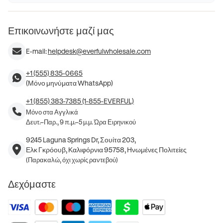
Επικοινωνήστε μαζί μας
E-mail:
helpdesk@everfulwholesale.com
+1 (555) 835-0665
(Μόνο μηνύματα WhatsApp)
+1 (855) 383-7385 (1-855-EVERFUL)
Μόνο στα Αγγλικά
Δευτ.–Παρ., 9 π.μ.–5 μ.μ. Ώρα Ειρηνικού
9245 Laguna Springs Dr, Σουίτα 203,
Ελκ Γκρόουβ, Καλιφόρνια 95758, Ηνωμένες Πολιτείες
(Παρακαλώ, όχι χωρίς ραντεβού)
Δεχόμαστε