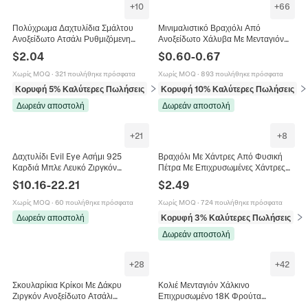
+
10
+
66
Πολύχρωμα Δαχτυλίδια Σμάλτου
Μινιμαλιστικό Βραχιόλι Από
Ανοξείδωτο Ατσάλι Ρυθμιζόμενη
Ανοξείδωτο Χάλυβα Με Μενταγιόν
Καρδιά Λουλούδι Αστέρι Κοσμήματα
Λεπτό Σταυρό Καρδιά Δέντρο Της
$
2.04
$
0.60
-
0.67
Δώρο Για Γυναίκες
Ζωής Ρυθμιζόμενη Αλυσίδα
Κοσμήματα
Χωρίς MOQ
·
321 πουλήθηκε πρόσφατα
Χωρίς MOQ
·
893 πουλήθηκε πρόσφατα
Κορυφή 5% Καλύτερες Πωλήσεις
σε Δαχτυλίδια
Κορυφή 10% Καλύτερες Πωλήσεις
σε
Δωρεάν αποστολή
Δωρεάν αποστολή
+
21
+
8
Δαχτυλίδι Evil Eye Ασήμι 925
Βραχιόλι Με Χάντρες Από Φυσική
Καρδιά Μπλε Λευκό Ζιργκόν
Πέτρα Με Επιχρυσωμένες Χάντρες
Μινιμαλιστικό Κόσμημα Μόδας Για
Από Ορείχαλκο Κομψό Ελαστικό
$
10.16
-
22.21
$
2.49
Γυναίκες Γούρι Προστασίας
Κόσμημα Δώρο Για Γυναίκες
Χωρίς MOQ
·
60 πουλήθηκε πρόσφατα
Χωρίς MOQ
·
724 πουλήθηκε πρόσφατα
Δωρεάν αποστολή
Κορυφή 3% Καλύτερες Πωλήσεις
σε 
Δωρεάν αποστολή
+
28
+
42
Σκουλαρίκια Κρίκοι Με Δάκρυ
Κολιέ Μενταγιόν Χάλκινο
Ζιργκόν Ανοξείδωτο Ατσάλι
Επιχρυσωμένο 18K Φρούτα
Πολύτιμος Λίθος Σε Σχήμα Αχλαδιού
Λουλούδι Σμάλτο Ζιργκόν Κομψά