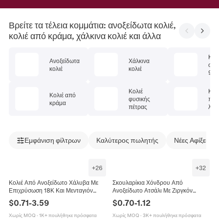
Βρείτε τα τέλεια κομμάτια: ανοξείδωτα κολιέ,
κολιέ από κράμα, χάλκινα κολιέ και άλλα
Κολ
Ανοξείδωτα
Χάλκινα
στέ
κολιέ
κολιέ
925
Κολιέ
Κολ
Κολιέ από
φυσικής
πολ
κράμα
πέτρας
λίθ
Εμφάνιση φίλτρων
Καλύτερος πωλητής
Νέες Αφίξεις
+
26
+
32
Κολιέ Από Ανοξείδωτο Χάλυβα Με
Σκουλαρίκια Χόνδρου Από
Επιχρύσωση 18Κ Και Μενταγιόν
Ανοξείδωτο Ατσάλι Με Ζιργκόν
Ζιργκόν Μόδα Κοσμήματα Για
Σταυρός Αστέρι Καρδιά Φεγγάρι
$
0.71
-
3.59
$
0.70
-
1.12
Γυναίκες Κομψή Αισθητική
Σχήμα Κομψά Κοσμήματα
Χωρίς MOQ
·
1K+ πουλήθηκε πρόσφατα
Χωρίς MOQ
·
3K+ πουλήθηκε πρόσφατα