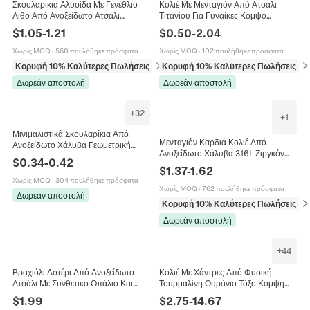
Σκουλαρίκια Αλυσίδα Με Γενέθλιο
Κολιέ Με Μενταγιόν Από Ατσάλι
Λίθο Από Ανοξείδωτο Ατσάλι
Τιτανίου Για Γυναίκες Κομψό
Μινιμαλιστικά Στρας Γεωμετρικά
Πεταλούδα Καρδιά Ζιργκόν Τεχνητό
$
1.05
-
1.21
$
0.50
-
2.04
Κοσμήματα Για Γυναίκες
Μαργαριτάρι Κοσμήματα Αξεσουάρ
Δώρο
Χωρίς MOQ
·
560 πουλήθηκε πρόσφατα
Χωρίς MOQ
·
102 πουλήθηκε πρόσφατα
Κορυφή 10% Καλύτερες Πωλήσεις
σε Σκουλαρίκια
Κορυφή 10% Καλύτερες Πωλήσεις
σε
Δωρεάν αποστολή
Δωρεάν αποστολή
+
32
+
1
Μινιμαλιστικά Σκουλαρίκια Από
Μενταγιόν Καρδιά Κολιέ Από
Ανοξείδωτο Χάλυβα Γεωμετρική
Ανοξείδωτο Χάλυβα 316L Ζιργκόν
Πεταλούδα Σταυρός Καρδιά Άπειρο
$
0.34
-
0.42
Μινιμαλιστική Αλυσίδα Κλείδας
Αστέρι Καρδιακός Παλμός
$
1.37
-
1.62
Κοσμήματα Για Γυναίκες Κομψό
Κοσμήματα
Χωρίς MOQ
·
304 πουλήθηκε πρόσφατα
Επιχρυσωμένο
Χωρίς MOQ
·
762 πουλήθηκε πρόσφατα
Δωρεάν αποστολή
Κορυφή 10% Καλύτερες Πωλήσεις
σε
Δωρεάν αποστολή
+
44
Βραχιόλι Αστέρι Από Ανοξείδωτο
Κολιέ Με Χάντρες Από Φυσική
Ατσάλι Με Συνθετικό Οπάλιο Και
Τουρμαλίνη Ουράνιο Τόξο Κομψή
Ζιργκόν Λεπτή Ρυθμιζόμενη Αλυσίδα
Αλυσίδα Κλείδας Χειροποίητα
$
1.99
$
2.75
-
14.67
Γυναικεία Κοσμήματα Δώρο
Κοσμήματα Από Ανοξείδωτο Ατσάλι