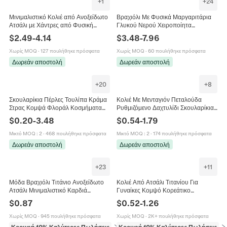
+
1
+
24
Μινιμαλιστικό Κολιέ από Ανοξείδωτο
Βραχιόλι Με Φυσικά Μαργαριτάρια
Ατσάλι με Χάντρες από Φυσική
Γλυκού Νερού Χειροποίητα
Πέτρα για Γυναίκες Επιχρυσωμένο
Κοσμήματα Χάλκινο Μινιμαλιστικό
$
2.49
-
4.14
$
3.48
-
7.96
Λεπτή Αλυσίδα
Κομψό Γαλλικό Ρετρό Στυλ Για
Γυναίκες
Χωρίς MOQ
·
127 πουλήθηκε πρόσφατα
Χωρίς MOQ
·
60 πουλήθηκε πρόσφατα
Δωρεάν αποστολή
Δωρεάν αποστολή
+
20
+
8
Σκουλαρίκια Πέρλες Τουλίπα Κράμα
Κολιέ Με Μενταγιόν Πεταλούδα
Στρας Κομψά Φλοράλ Κοσμήματα
Ρυθμιζόμενο Δαχτυλίδι Σκουλαρίκια
Με Ασημένιο Κούμπωμα Για Γυναίκες
Από Ατσάλι Τιτανίου Κομψά
$
0.20
-
3.48
$
0.54
-
1.79
Κοσμήματα Για Γυναίκες Ζιργκόν
Μικτό MOQ
:
2
·
468 πουλήθηκε πρόσφατα
Μικτό MOQ
:
2
·
174 πουλήθηκε πρόσφατα
Δωρεάν αποστολή
Δωρεάν αποστολή
+
23
+
11
Μόδα Βραχιόλι Τιτάνιο Ανοξείδωτο
Κολιέ Από Ατσάλι Τιτανίου Για
Ατσάλι Μινιμαλιστικό Καρδιά
Γυναίκες Κομψό Κορεάτικο
Ελέφαντας Πεταλούδα Άπειρο
Μενταγιόν Με Ζιργκόν Τεχνητό
$
0.87
$
0.52
-
1.26
Κομψά Κοσμήματα Για Γυναίκες
Μαργαριτάρι Πεταλούδα Καρδιά
Χωρίς MOQ
·
945 πουλήθηκε πρόσφατα
Χωρίς MOQ
·
2K+ πουλήθηκε πρόσφατα