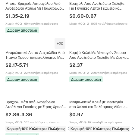
Μποέμ Βραχιόλι Αστραγάλου Από
Βραχιόλι Από Ανοξείδωτο Χάλυβα
Ανοξείδωτο Ατσάλι Με Πολύχρωμο
Για Γυναίκες Λεπτό Γεωμετρικό
Σμάλτο Πεταλούδα Φύλλο Μάτι
Καρδιά Αστέρι Δέντρο Της Ζωής
$
1.35
-
2.19
$
0.60
-
0.67
Κοσμήματα Για Γυναίκες
Λωτός Άπειρο Κόσμημα
Χωρίς MOQ
·
69 πουλήθηκε πρόσφατα
Μικτό MOQ
:
2
·
805 πουλήθηκε πρόσφατα
Δωρεάν αποστολή
+
20
Μινιμαλιστικά Λεπτά Δαχτυλίδια Από
Κομψό Κολιέ Με Μενταγιόν Σταυρό
Τιτάνιο Χρυσό Επιμεταλλωμένο Με
Από Ανοξείδωτο Χάλυβα Με Ζιργκόν
Ζιργκόν Γεωμετρικά Κομψά
Μινιμαλιστικά Κοσμήματα Μόδας
$
2.17
-
5.71
$
2.37
Κοσμήματα Για Γυναίκες
Δώρο Για Γυναίκες
Χωρίς MOQ
·
22 πουλήθηκε πρόσφατα
Μικτό MOQ
:
2
·
206 πουλήθηκε πρόσφατα
Δωρεάν αποστολή
Δωρεάν αποστολή
Βραχιόλι Μάτι από Ανοξείδωτο
Μινιμαλιστικό Κολιέ με Μενταγιόν
Ατσάλι για Γυναίκες με Στρας Χρυσό
από Χαλκό και Πολύτιμους Λίθους
Ασημί Ροζ Χρυσό Ρυθμιζόμενη
για Γυναίκες Χρυσό Γεωμετρικό
$
2.86
-
3.36
$
0.97
Αλυσίδα Κοσμήματα
Ζιρκόνια Οπάλιο Κολιέ
Χωρίς MOQ
·
103 πουλήθηκε πρόσφατα
Χωρίς MOQ
·
67 πουλήθηκε πρόσφατα
Κορυφή 10% Καλύτερες Πωλήσεις
σε Βραχιόλια
Κορυφή 10% Καλύτερες Πωλήσεις
σε