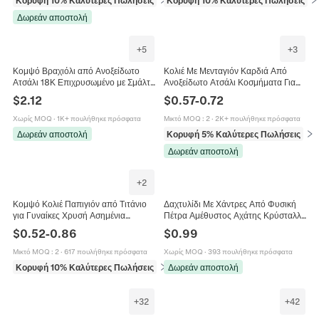
Κορυφή 10% Καλύτερες Πωλήσεις
σε Βραχιόλια
Κορυφή 10% Καλύτερες Πωλήσεις
σε
Δωρεάν αποστολή
+
5
+
3
Κομψό Βραχιόλι από Ανοξείδωτο
Κολιέ Με Μενταγιόν Καρδιά Από
Ατσάλι 18Κ Επιχρυσωμένο με Σμάλτο
Ανοξείδωτο Ατσάλι Κοσμήματα Για
Μαργαρίτα και Καρδιές για Γυναίκες
Γυναίκες Απλή Μόδα Επίχρυσο
$
2.12
$
0.57
-
0.72
Ρυθμιζόμενο Κόσμημα Δώρο
Γυαλιστερό Αλυσίδα Με Χάντρες
Χωρίς MOQ
·
1K+ πουλήθηκε πρόσφατα
Μικτό MOQ
:
2
·
2K+ πουλήθηκε πρόσφατα
Δωρεάν αποστολή
Κορυφή 5% Καλύτερες Πωλήσεις
σε 
Δωρεάν αποστολή
+
2
Κομψό Κολιέ Παπιγιόν από Τιτάνιο
Δαχτυλίδι Με Χάντρες Από Φυσική
για Γυναίκες Χρυσή Ασημένια
Πέτρα Αμέθυστος Αχάτης Κρύσταλλο
Αλυσίδα με Χάντρες Γλυκό Κομψό
Ελαστικό Λεπτό Μινιμαλιστικό
$
0.52
-
0.86
$
0.99
Μενταγιόν Κόσμημα Δαχτυλίδι
Κόσμημα Για Γυναίκες
Μικτό MOQ
:
2
·
617 πουλήθηκε πρόσφατα
Χωρίς MOQ
·
393 πουλήθηκε πρόσφατα
Κορυφή 10% Καλύτερες Πωλήσεις
σε Κολιέ
Δωρεάν αποστολή
+
32
+
42