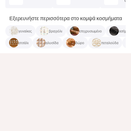
σώμ
Εξερευνήστε περισσότερα στο κομψά κοσμήματα
γυναίκες
βραχιόλι
επιχρυσωμένο
ασήμι
ατσάλι
αλυσίδα
δώρο
πεταλούδα