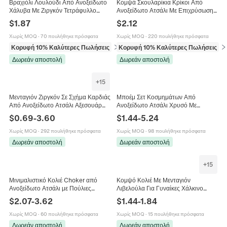
Βραχιόλι Λουλούδι Από Ανοξείδωτο
Κομψά Σκουλαρίκια Κρίκοι Από
Χάλυβα Με Ζιργκόν Τετράφυλλο
Ανοξείδωτο Ατσάλι Με Επιχρύσωση
Τριφύλλι Κομψά Κοσμήματα Για
18K Και Λαμπερό Στρογγυλό
$
1.87
$
2.12
Γυναίκες Ρυθμιζόμενη Αλυσίδα
Μενταγιόν Ζιργκόν Κοσμήματα
Χωρίς MOQ
·
70 πουλήθηκε πρόσφατα
Χωρίς MOQ
·
220 πουλήθηκε πρόσφατα
Κορυφή 10% Καλύτερες Πωλήσεις
σε Βραχιόλια
Κορυφή 10% Καλύτερες Πωλήσεις
σε
Δωρεάν αποστολή
Δωρεάν αποστολή
+
15
Μενταγιόν Ζιργκόν Σε Σχήμα Καρδιάς
Μποέμ Σετ Κοσμημάτων Από
Από Ανοξείδωτο Ατσάλι Αξεσουάρ
Ανοξείδωτο Ατσάλι Χρυσό Με
Κατασκευής Κοσμημάτων DIY Μικρά
Πολύχρωμες Χάντρες Κολιέ Βραχιόλι
$
0.69
-
3.60
$
1.44
-
5.24
Γούρια Για Κολιέ Βραχιόλι
Αστραγάλου Γυναικείο
Χωρίς MOQ
·
292 πουλήθηκε πρόσφατα
Χωρίς MOQ
·
98 πουλήθηκε πρόσφατα
Δωρεάν αποστολή
Δωρεάν αποστολή
+
15
Μινιμαλιστικό Κολιέ Choker από
Κομψό Κολιέ Με Μενταγιόν
Ανοξείδωτο Ατσάλι με Πούλιες
Λιβελούλα Για Γυναίκες Χάλκινο
Δίσκους για Γυναίκες Επιχρυσωμένο
Επιχρυσωμένο Με Πολύχρωμο
$
2.07
-
3.62
$
1.44
-
1.84
14K Ροζ Χρυσό Ασημί Λεπτή
Ζιργκόν Μινιμαλιστικό Κόσμημα
Αλυσίδα Κοσμήματα
Χωρίς MOQ
·
60 πουλήθηκε πρόσφατα
Χωρίς MOQ
·
15 πουλήθηκε πρόσφατα
Δωρεάν αποστολή
Δωρεάν αποστολή