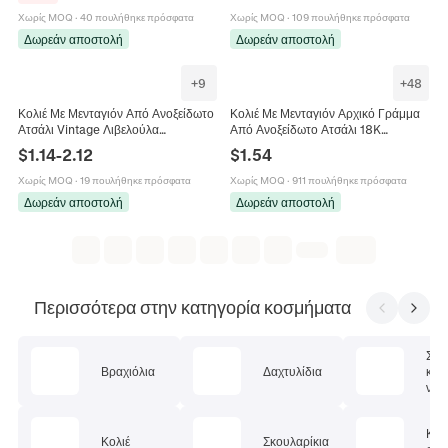
Χωρίς MOQ
·
40 πουλήθηκε πρόσφατα
Χωρίς MOQ
·
109 πουλήθηκε πρόσφατα
Δωρεάν αποστολή
Δωρεάν αποστολή
+
9
+
48
Κολιέ Με Μενταγιόν Από Ανοξείδωτο
Κολιέ Με Μενταγιόν Αρχικό Γράμμα
Ατσάλι Vintage Λιβελούλα
Από Ανοξείδωτο Ατσάλι 18K
Πεταλούδα Κεράσι Λουλούδι Ζώο
Επιχρυσωμένο Ορθογώνιο Κοχύλι
$
1.14
-
2.12
$
1.54
Φρούτο Σμάλτο Κοσμήματα
Αλφάβητο A-Z Κοσμήματα Για
Γυναικεία
Γυναίκες
Χωρίς MOQ
·
19 πουλήθηκε πρόσφατα
Χωρίς MOQ
·
911 πουλήθηκε πρόσφατα
Δωρεάν αποστολή
Δωρεάν αποστολή
Περισσότερα στην κατηγορία κοσμήματα
Σετ
Βραχιόλια
Δαχτυλίδια
κοσ
ν
Κοσ
Κολιέ
Σκουλαρίκια