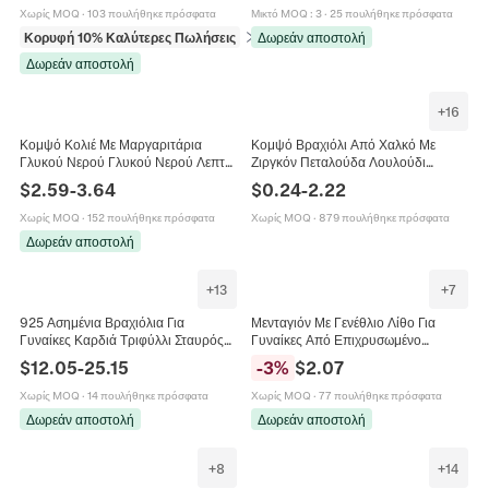
Για Γυναίκες
Χωρίς MOQ
·
103 πουλήθηκε πρόσφατα
Μικτό MOQ
:
3
·
25 πουλήθηκε πρόσφατα
Κορυφή 10% Καλύτερες Πωλήσεις
σε Βραχιόλια
Δωρεάν αποστολή
Δωρεάν αποστολή
+
16
Κομψό Κολιέ Με Μαργαριτάρια
Κομψό Βραχιόλι Από Χαλκό Με
Γλυκού Νερού Γλυκού Νερού Λεπτή
Ζιργκόν Πεταλούδα Λουλούδι
Αλυσίδα Από Ατσάλι Τιτανίου
Ρυθμιζόμενο Επιχρυσωμένο
$
2.59
-
3.64
$
0.24
-
2.22
Γαλλικό Μινιμαλιστικό Στυλ
Κόσμημα Για Γυναίκες
Κοσμήματα Για Γυναίκες
Χωρίς MOQ
·
152 πουλήθηκε πρόσφατα
Χωρίς MOQ
·
879 πουλήθηκε πρόσφατα
Δωρεάν αποστολή
+
13
+
7
925 Ασημένια Βραχιόλια Για
Μενταγιόν Με Γενέθλιο Λίθο Για
Γυναίκες Καρδιά Τριφύλλι Σταυρός
Γυναίκες Από Επιχρυσωμένο
Ματάκι Αστερίας Κοσμήματα
Ανοξείδωτο Ατσάλι 18K Ζιργκόν
$
12.05
-
25.15
-
3
%
$
2.07
Ωκεανού Μινιμαλιστικά Κομψά
Κομψό Κόσμημα Δώρο
Χωρίς MOQ
·
14 πουλήθηκε πρόσφατα
Χωρίς MOQ
·
77 πουλήθηκε πρόσφατα
Δωρεάν αποστολή
Δωρεάν αποστολή
+
8
+
14