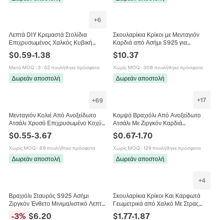
+
6
Λεπτά DIY Κρεμαστά Στολίδια
Σκουλαρίκια Κρίκοι με Μενταγιόν
Επιχρυσωμένος Χαλκός Κυβική
Καρδιά από Ασήμι S925 για
Ζιρκονία Κατασκευή Κοσμημάτων
Γυναίκες Μινιμαλιστικά Κορεατικά
$
0.59
-
1.38
$
10.37
Κολιέ Βραχιόλι Κουνέλι Αστέρι
Σκουλαρίκια Καρδιά Huggie
Σχήματα
Μικτό MOQ
:
3
·
52 πουλήθηκε πρόσφατα
Χωρίς MOQ
·
308 πουλήθηκε πρόσφατα
Δωρεάν αποστολή
Δωρεάν αποστολή
+
17
+
69
Κομψό Βραχιόλι Από Ανοξείδωτο
Μενταγιόν Κολιέ Από Ανοξείδωτο
Ατσάλι Με Ζιργκόν Καρδιά
Ατσάλι Χρυσό Επιχρυσωμένο Κοχύλι
Πεταλούδα Αστέρι Φεγγάρι Λουλούδι
Τεχνητό Μαργαριτάρι Ζιργκόν Κομψά
$
0.67
-
1.70
$
0.55
-
3.67
Μάτι Της Γάτας Για Γυναίκες
Κοσμήματα Για Γυναίκες
Χωρίς MOQ
·
129 πουλήθηκε πρόσφατα
Χωρίς MOQ
·
89 πουλήθηκε πρόσφατα
Δωρεάν αποστολή
Δωρεάν αποστολή
+
4
Βραχιόλι Σταυρός S925 Ασήμι
Σκουλαρίκια Κρίκοι Και Καρφωτά
Ζιργκόν Ένθετο Μινιμαλιστικό Λεπτή
Γεωμετρικά από Χαλκό Με Στρας
Ρυθμιζόμενη Αλυσίδα Κοσμήματα Για
Τριφύλλι για Γυναίκες Χρυσά
-
3
%
$
6.20
$
1.77
-
1.87
Γυναίκες Δώρο
Ασημένια Κοσμήματα