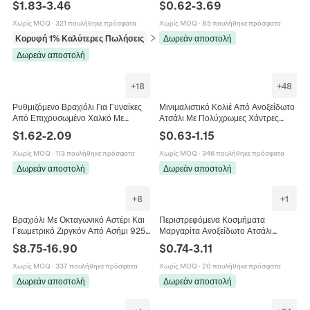
$
1.83
-
3.46
$
0.62
-
3.69
Μινιμαλιστικά Κοσμήματα
Κοσμήματα DIY Για Γυναίκες
Χωρίς MOQ
·
321 πουλήθηκε πρόσφατα
Χωρίς MOQ
·
85 πουλήθηκε πρόσφατα
Κορυφή 1% Καλύτερες Πωλήσεις
σε Σκουλαρίκια
Δωρεάν αποστολή
Δωρεάν αποστολή
+
18
+
48
Ρυθμιζόμενο Βραχιόλι Για Γυναίκες
Μινιμαλιστικό Κολιέ Από Ανοξείδωτο
Από Επιχρυσωμένο Χαλκό Με
Ατσάλι Με Πολύχρωμες Χάντρες
Λουλούδι Ζιργκόν Κομψό Κόσμημα
Σμάλτου Λεπτή Μόδα Αλυσίδα
$
1.62
-
2.09
$
0.63
-
1.15
Δώρο
Χειλιών Για Γυναίκες
Χωρίς MOQ
·
113 πουλήθηκε πρόσφατα
Χωρίς MOQ
·
346 πουλήθηκε πρόσφατα
Δωρεάν αποστολή
Δωρεάν αποστολή
+
8
+
1
Βραχιόλι Με Οκταγωνικό Αστέρι Και
Περιστρεφόμενα Κοσμήματα
Γεωμετρικό Ζιργκόν Από Ασήμι 925
Μαργαρίτα Ανοξείδωτο Ατσάλι
Ρυθμιζόμενο Μινιμαλιστικό Κόσμημα
Ζιργκόν Σμάλτο Κολιέ Σκουλαρίκια
$
8.75
-
16.90
$
0.74
-
3.11
Για Γυναίκες
Δαχτυλίδι Βραχιόλι Γυναικείο
Αξεσουάρ
Χωρίς MOQ
·
337 πουλήθηκε πρόσφατα
Χωρίς MOQ
·
20 πουλήθηκε πρόσφατα
Δωρεάν αποστολή
Δωρεάν αποστολή