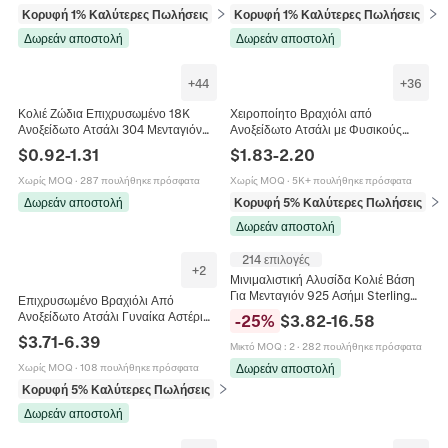
Κορυφή 1% Καλύτερες Πωλήσεις
σε Κολιέ
Κορυφή 1% Καλύτερες Πωλήσεις
σε 
Δωρεάν αποστολή
Δωρεάν αποστολή
+
44
+
36
Κολιέ Ζώδια Επιχρυσωμένο 18K
Χειροποίητο Βραχιόλι από
Ανοξείδωτο Ατσάλι 304 Μενταγιόν
Ανοξείδωτο Ατσάλι με Φυσικούς
Σύμβολο Ωροσκόπιο Λεπτή Αλυσίδα
Κρυστάλλους Ρυθμιζόμενο για
$
0.92
-
1.31
$
1.83
-
2.20
Κοσμήματα Για Γυναίκες
Γυναίκες Χρυσό Ασημί Κόσμημα
Χωρίς MOQ
·
287 πουλήθηκε πρόσφατα
Χωρίς MOQ
·
5K+ πουλήθηκε πρόσφατα
Δωρεάν αποστολή
Κορυφή 5% Καλύτερες Πωλήσεις
σε 
Δωρεάν αποστολή
214 επιλογές
+
2
Μινιμαλιστική Αλυσίδα Κολιέ Βάση
Για Μενταγιόν 925 Ασήμι Sterling
Επιχρυσωμένο Βραχιόλι Από
Λεπτή Κομψή Box Snake O-Chain
Ανοξείδωτο Ατσάλι Γυναίκα Αστέρι
-
25
%
$
3.82
-
16.58
Ρυθμιζόμενη
Φεγγάρι Μάτι Μπλε Στρας Μποέμ
$
3.71
-
6.39
Μικτό MOQ
:
2
·
282 πουλήθηκε πρόσφατα
Κομψό Αδιάβροχο Κόσμημα
Δωρεάν αποστολή
Χωρίς MOQ
·
108 πουλήθηκε πρόσφατα
Κορυφή 5% Καλύτερες Πωλήσεις
σε Βραχιόλια
Δωρεάν αποστολή