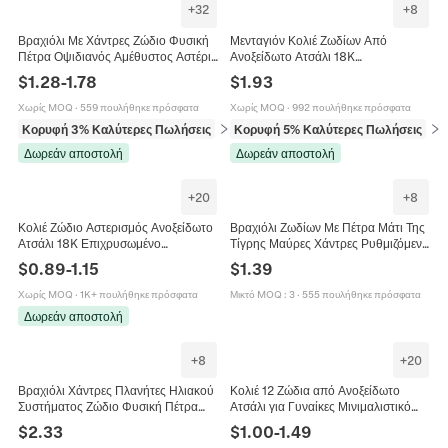
+
32
+
8
Βραχιόλι Με Χάντρες Ζώδιο Φυσική
Μενταγιόν Κολιέ Ζωδίων Από
Πέτρα Οψιδιανός Αμέθυστος Αστέρι
Ανοξείδωτο Ατσάλι 18K
Χειροποίητα Κοσμήματα Αστερισμού
Επιχρυσωμένο Για Γυναίκες Λευκό
$
1.28
-
1.78
$
1.93
Δώρο
Κοχύλι Στρογγυλό Μετάλλιο
Κόσμημα
Χωρίς MOQ
·
559 πουλήθηκε πρόσφατα
Χωρίς MOQ
·
992 πουλήθηκε πρόσφατα
Κορυφή 3% Καλύτερες Πωλήσεις
σε Βραχιόλια
Κορυφή 5% Καλύτερες Πωλήσεις
σε 
Δωρεάν αποστολή
Δωρεάν αποστολή
+
20
+
8
Κολιέ Ζώδιο Αστερισμός Ανοξείδωτο
Βραχιόλι Ζωδίων Με Πέτρα Μάτι Της
Ατσάλι 18K Επιχρυσωμένο
Τίγρης Μαύρες Χάντρες Ρυθμιζόμενο
Μενταγιόν Γράμμα Παλαιά Αγγλικά
Πλεκτό Σχοινί Κόσμημα Για Άνδρες
$
0.89
-
1.15
$
1.39
Μόδα Κοσμήματα Γυναικεία
Γυναίκες
Χωρίς MOQ
·
1K+ πουλήθηκε πρόσφατα
Μικτό MOQ
:
3
·
555 πουλήθηκε πρόσφατα
Δωρεάν αποστολή
+
8
+
20
Βραχιόλι Χάντρες Πλανήτες Ηλιακού
Κολιέ 12 Ζώδια από Ανοξείδωτο
Συστήματος Ζώδιο Φυσική Πέτρα
Ατσάλι για Γυναίκες Μινιμαλιστικό
Λάβα Μπλε Ψαμμίτης Κόσμημα
Κολιέ με Μενταγιόν Αστερισμού
$
2.33
$
1.00
-
1.49
Unisex
Επιχρυσωμένο Ασημί Κόσμημα