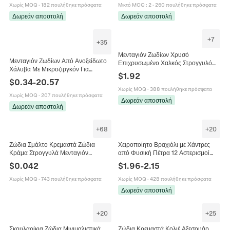
Δώρο
Χωρίς MOQ
·
182 πουλήθηκε πρόσφατα
Μικτό MOQ
:
2
·
260 πουλήθηκε πρόσφατα
Δωρεάν αποστολή
Δωρεάν αποστολή
+
7
+
35
Μενταγιόν Ζωδίων Χρυσό
Μενταγιόν Ζωδίων Από Ανοξείδωτο
Επιχρυσωμένο Χαλκός Στρογγυλό
Χάλυβα Με Μικροζιργκόν Για
Ζιργκόν Προσωποποιημένα
$
1.92
Χειροποίητα Κοσμήματα Και
Κοσμήματα Για Γυναίκες
$
0.34
-
20.57
Αξεσουάρ Κολιέ Μινιμαλιστική
Χωρίς MOQ
·
388 πουλήθηκε πρόσφατα
Σχεδίαση
Χωρίς MOQ
·
207 πουλήθηκε πρόσφατα
Δωρεάν αποστολή
Δωρεάν αποστολή
+
68
+
20
Ζώδια Σμάλτο Κρεμαστά Ζώδια
Χειροποίητο Βραχιόλι με Χάντρες
Κράμα Στρογγυλά Μενταγιόν
από Φυσική Πέτρα 12 Αστερισμοί
Αστερισμού Για DIY Κατασκευή
Unisex Μπλε Ψαμμίτης Γαλαξίας
$
0.042
$
1.96
-
2.15
Κοσμημάτων Βραχιόλι Κολιέ
Οκτώ Πλανήτες Ζώδιο Κόσμημα
Αξεσουάρ
Χωρίς MOQ
·
743 πουλήθηκε πρόσφατα
Χωρίς MOQ
·
428 πουλήθηκε πρόσφατα
Δωρεάν αποστολή
+
20
+
25
Σκουλαρίκια Ζώδια Μινιμαλιστικά
Ζώδια Κρεμαστά Κολιέ Αξεσουάρ