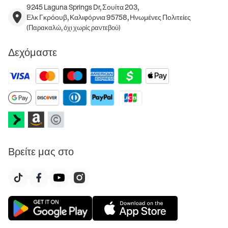
9245 Laguna Springs Dr, Σουίτα 203,
Ελκ Γκρόουβ, Καλιφόρνια 95758, Ηνωμένες Πολιτείες
(Παρακαλώ, όχι χωρίς ραντεβού)
Δεχόμαστε
Βρείτε μας στο