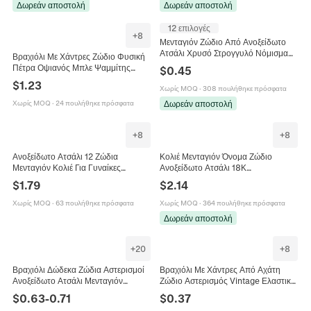
Δωρεάν αποστολή
Δωρεάν αποστολή
12 επιλογές
+
8
Μενταγιόν Ζώδιο Από Ανοξείδωτο
Ατσάλι Χρυσό Στρογγυλό Νόμισμα
Βραχιόλι Με Χάντρες Ζώδιο Φυσική
Διπλής Όψης Ανάγλυφο Ζώδιο
Πέτρα Οψιανός Μπλε Ψαμμίτης
$
0.45
Αξεσουάρ Κατασκευής Κοσμημάτων
Κρύσταλλο Αστέρι Κόσμημα
$
1.23
DIY
Χωρίς MOQ
·
308 πουλήθηκε πρόσφατα
Αστερισμός Για Γυναίκες Άνδρες
Δωρεάν αποστολή
Χωρίς MOQ
·
24 πουλήθηκε πρόσφατα
+
8
+
8
Ανοξείδωτο Ατσάλι 12 Ζώδια
Κολιέ Μενταγιόν Όνομα Ζώδιο
Μενταγιόν Κολιέ Για Γυναίκες
Ανοξείδωτο Ατσάλι 18Κ
Ακανόνιστη Τετράγωνη Κάρτα
Επιχρυσωμένο Ζώδιο Αγγλικό
$
1.79
$
2.14
Αστρολογία Αλυσίδα Κλείδας
Γράμμα Μινιμαλιστικό Κόσμημα
Κοσμήματα
Χωρίς MOQ
·
63 πουλήθηκε πρόσφατα
Χωρίς MOQ
·
364 πουλήθηκε πρόσφατα
Δωρεάν αποστολή
+
20
+
8
Βραχιόλι Δώδεκα Ζώδια Αστερισμοί
Βραχιόλι Με Χάντρες Από Αχάτη
Ανοξείδωτο Ατσάλι Μενταγιόν
Ζώδιο Αστερισμός Vintage Ελαστικά
Γράμμα Όνομα Ρυθμιζόμενη Αλυσίδα
Κοσμήματα Unisex Δώρο
$
0.63
-
0.71
$
0.37
Κοσμήματα