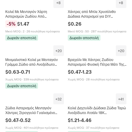
+
8
+
8
Κολιέ Με Μενταγιόν Χάρτη
Χάντρες από Μπλε Χρυσόλιθο
Αστερισμών Ζωδίου Από
Δώδεκα Αστερισμοί για DIY
Επιπλατινωμένο Χαλκό Με Κυβική
Κατασκευή Κοσμημάτων Ζωδιακά
-
5
%
$
1.47
$
0.26
Ζιρκονία Μινιμαλιστικό Κολιέ Για
Σύμβολα Χάρτης Αστεριών Σφαιρικές
Γυναίκες
Χάντρες
Μικτό MOQ
:
2
·
26 πουλήθηκε πρόσφατα
Μικτό MOQ
:
50
·
287 πουλήθηκε πρόσφατα
Δωρεάν αποστολή
Δωρεάν αποστολή
+
20
+
20
Μινιμαλιστικό Κολιέ με Μενταγιόν
Βραχιόλι Με Χάντρες Ζωδίου
Γράμμα Ζώδιο από Ανοξείδωτο
Αστερισμού Φυσική Πέτρα Μάτι Της
Ατσάλι Vintage Χρυσή Ασημί
Τίγρης Αχάτης Χειροποίητο Ελαστικό
$
0.63
-
0.71
$
0.47
-
1.23
Αλυσίδα Γυναικεία Κοσμήματα
Κόσμημα Δώρο Για Άνδρες Γυναίκες
Χωρίς MOQ
·
339 πουλήθηκε πρόσφατα
Χωρίς MOQ
·
28 πουλήθηκε πρόσφατα
Δωρεάν αποστολή
+
32
+
41
Ζώδια Αστερισμός Μενταγιόν
Κολιέ Δαχτυλίδι Δώδεκα Ζώδια Ταρώ
Χάντρες Στρογγυλό Γυαλισμένο
Ανοξείδωτο Ατσάλι 18Κ
Ανοξείδωτο Ατσάλι Σύμβολα Για
Επιχρυσωμένο Ρυθμιζόμενο Ζιργκόν
$
0.47
-
0.52
$
1.21
-
4.46
Κατασκευή Κοσμημάτων DIY
Vintage Κοσμήματα Γυναικεία
Χωρίς MOQ
·
401 πουλήθηκε πρόσφατα
Χωρίς MOQ
·
37 πουλήθηκε πρόσφατα