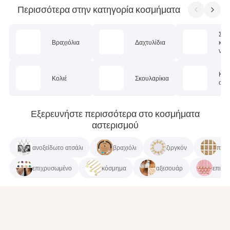
Περισσότερα στην κατηγορία κοσμήματα
Σετ
Βραχιόλια
Δαχτυλίδια
κοσ
ν
Κοσ
Κολιέ
Σκουλαρίκια
σώμ
Εξερευνήστε περισσότερα στο κοσμήματα
αστερισμού
ανοξείδωτο ατσάλι
βραχιόλι
ζιργκόν
πέτρ
επιχρυσωμένο
κόσμημα
αξεσουάρ
επιχρ