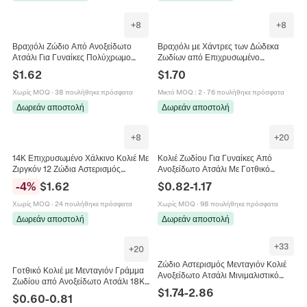
+
8
+
8
Βραχιόλι Ζώδιο Από Ανοξείδωτο
Βραχιόλι με Χάντρες των Δώδεκα
Ατσάλι Για Γυναίκες Πολύχρωμο
Ζωδίων από Επιχρυσωμένο
Σμάλτο Δώδεκα Αστερισμοί
Ορείχαλκο 18k Ελαστικό
$
1.62
$
1.70
Στρογγυλό Γούρι Κοσμήματα
Ρυθμιζόμενο Βραχιόλι με Ζώδια για
Γυναίκες Κοσμήματα
Χωρίς MOQ
·
38 πουλήθηκε πρόσφατα
Μικτό MOQ
:
2
·
76 πουλήθηκε πρόσφατα
Δωρεάν αποστολή
Δωρεάν αποστολή
+
8
+
20
14Κ Επιχρυσωμένο Χάλκινο Κολιέ Με
Κολιέ Ζωδίου Για Γυναίκες Από
Ζιργκόν 12 Ζώδια Αστερισμός
Ανοξείδωτο Ατσάλι Με Γοτθικό
Στρογγυλό Διάτρητο Μενταγιόν Για
Γράμμα Μινιμαλιστικό Κόσμημα
-
4
%
$
1.62
$
0.82
-
1.17
Γυναίκες Κομψά Κοσμήματα Μόδας
Αλυσίδα
Χωρίς MOQ
·
24 πουλήθηκε πρόσφατα
Χωρίς MOQ
·
98 πουλήθηκε πρόσφατα
Δωρεάν αποστολή
Δωρεάν αποστολή
+
33
+
20
Ζώδιο Αστερισμός Μενταγιόν Κολιέ
Γοτθικό Κολιέ με Μενταγιόν Γράμμα
Ανοξείδωτο Ατσάλι Μινιμαλιστικό
Ζωδίου από Ανοξείδωτο Ατσάλι 18K
Πολυτελές Ζιργκόν Ένθετο Αλυσίδα
$
1.74
-
2.86
Χρυσό Ασημί Επιμεταλλωμένο Κολιέ
$
0.60
-
0.81
Κλείδας
με Όνομα Αστερισμού Μινιμαλιστικά