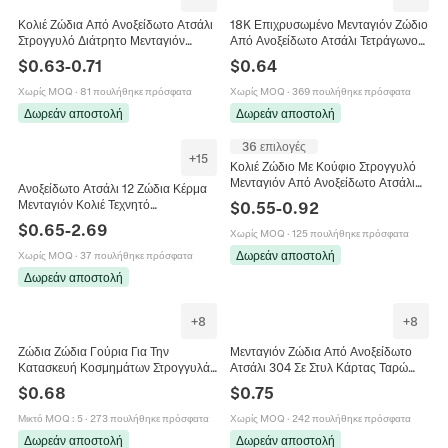
Κολιέ Ζώδια Από Ανοξείδωτο Ατσάλι
18K Επιχρυσωμένο Μενταγιόν Ζώδιο
Στρογγυλό Διάτρητο Μενταγιόν
Από Ανοξείδωτο Ατσάλι Τετράγωνο
Σύμβολο Αστερισμού Ρετρό
Σύμβολο Αστερισμού Κοσμήματα
$
0.63
-
0.71
$
0.64
Μινιμαλιστικό Κόσμημα Γυναικείο
DIY Για Γυναίκες
Χωρίς MOQ
·
81 πουλήθηκε πρόσφατα
Χωρίς MOQ
·
369 πουλήθηκε πρόσφατα
Δωρεάν αποστολή
Δωρεάν αποστολή
36 επιλογές
+
15
Κολιέ Ζώδιο Με Κούφιο Στρογγυλό
Μενταγιόν Από Ανοξείδωτο Ατσάλι
Ανοξείδωτο Ατσάλι 12 Ζώδια Κέρμα
304 Γυαλισμένο Μινιμαλιστικό
Μενταγιόν Κολιέ Τεχνητό
$
0.55
-
0.92
Κόσμημα Για Γυναίκες Άνδρες
Μαργαριτάρι Ένθετο Μαργαριταριού
$
0.65
-
2.69
Χωρίς MOQ
·
125 πουλήθηκε πρόσφατα
Χρυσό Στρας Κοσμήματα
Δωρεάν αποστολή
Χωρίς MOQ
·
37 πουλήθηκε πρόσφατα
Δωρεάν αποστολή
+
8
+
8
Ζώδια Ζώδια Γούρια Για Την
Μενταγιόν Ζώδια Από Ανοξείδωτο
Κατασκευή Κοσμημάτων Στρογγυλά
Ατσάλι 304 Σε Στυλ Κάρτας Ταρώ
Κοίλα Χάλκινα Μενταγιόν Με Κυβική
Ορθογώνιο Vintage Εξαρτήματα
$
0.68
$
0.75
Ζιρκονία Αστρολογία DIY
Κοσμημάτων Για Γυναίκες
Μικτό MOQ
:
5
·
273 πουλήθηκε πρόσφατα
Χωρίς MOQ
·
242 πουλήθηκε πρόσφατα
Δωρεάν αποστολή
Δωρεάν αποστολή