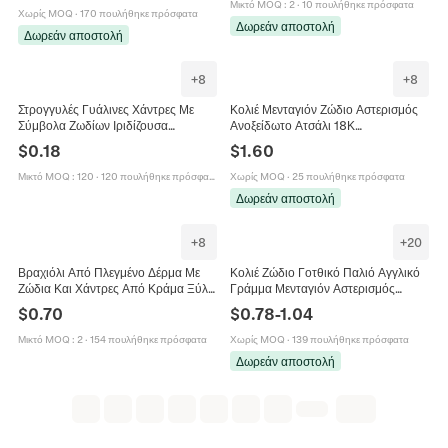
Μικτό MOQ
:
2
·
10 πουλήθηκε πρόσφατα
Κοσμήματα για Γυναίκες Άνδρες
Χωρίς MOQ
·
170 πουλήθηκε πρόσφατα
Δωρεάν αποστολή
Δωρεάν αποστολή
+
8
+
8
Στρογγυλές Γυάλινες Χάντρες Με
Κολιέ Μενταγιόν Ζώδιο Αστερισμός
Σύμβολα Ζωδίων Ιριδίζουσα
Ανοξείδωτο Ατσάλι 18Κ
Μεταλλική Λάμψη Για Χειροποίητα
Επιχρυσωμένο Ένθετο Ζιργκόν
$
0.18
$
1.60
Κοσμήματα Και Αξεσουάρ DIY
Δώδεκα Ζώδια Μόδα Κοσμήματα
Μικτό MOQ
:
120
·
120 πουλήθηκε πρόσφατα
Χωρίς MOQ
·
25 πουλήθηκε πρόσφατα
Δωρεάν αποστολή
+
8
+
20
Βραχιόλι Από Πλεγμένο Δέρμα Με
Κολιέ Ζώδιο Γοτθικό Παλιό Αγγλικό
Ζώδια Και Χάντρες Από Κράμα Ξύλο
Γράμμα Μενταγιόν Αστερισμός
Αιματίτη Ρετρό Κόσμημα Για Άνδρες
Ανοξείδωτο Ατσάλι Επιχρυσωμένο
$
0.70
$
0.78
-
1.04
Γυναίκες
Κόσμημα Για Γυναίκες
Μικτό MOQ
:
2
·
154 πουλήθηκε πρόσφατα
Χωρίς MOQ
·
139 πουλήθηκε πρόσφατα
Δωρεάν αποστολή