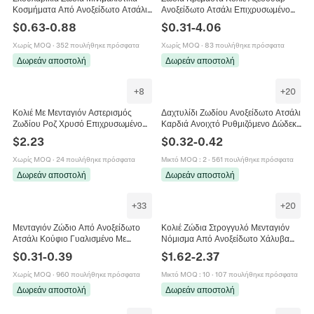
Κοσμήματα Από Ανοξείδωτο Ατσάλι
Ανοξείδωτο Ατσάλι Επιχρυσωμένο
Με Κούμπωμα Από Ασήμι 925 Μόδα
DIY Κοσμήματα Δώρο Μόδα
$
0.63
-
0.88
$
0.31
-
4.06
Αστρολογίας Για Γυναίκες Άνδρες
Γυναίκες Απλό
Χωρίς MOQ
·
352 πουλήθηκε πρόσφατα
Χωρίς MOQ
·
83 πουλήθηκε πρόσφατα
Δωρεάν αποστολή
Δωρεάν αποστολή
+
8
+
20
Κολιέ Με Μενταγιόν Αστερισμός
Δαχτυλίδι Ζωδίου Ανοξείδωτο Ατσάλι
Ζωδίου Ροζ Χρυσό Επιχρυσωμένο
Καρδιά Ανοιχτό Ρυθμιζόμενο Δώδεκα
Ανοξείδωτο Ατσάλι Στρογγυλός
Αστερισμοί Μόδα Κοσμήματα Για
$
2.23
$
0.32
-
0.42
Δίσκος Στρας Μινιμαλιστικά
Γυναίκες
Κοσμήματα
Χωρίς MOQ
·
24 πουλήθηκε πρόσφατα
Μικτό MOQ
:
2
·
561 πουλήθηκε πρόσφατα
Δωρεάν αποστολή
Δωρεάν αποστολή
+
33
+
20
Μενταγιόν Ζώδιο Από Ανοξείδωτο
Κολιέ Ζώδια Στρογγυλό Μενταγιόν
Ατσάλι Κούφιο Γυαλισμένο Με
Νόμισμα Από Ανοξείδωτο Χάλυβα
Καθρέφτη Αξεσουάρ Κοσμημάτων
Με Επιχρύσωση 18K Αλυσίδα Σχοινί
$
0.31
-
0.39
$
1.62
-
2.37
Κοσμήματα
Χωρίς MOQ
·
960 πουλήθηκε πρόσφατα
Μικτό MOQ
:
10
·
107 πουλήθηκε πρόσφατα
Δωρεάν αποστολή
Δωρεάν αποστολή