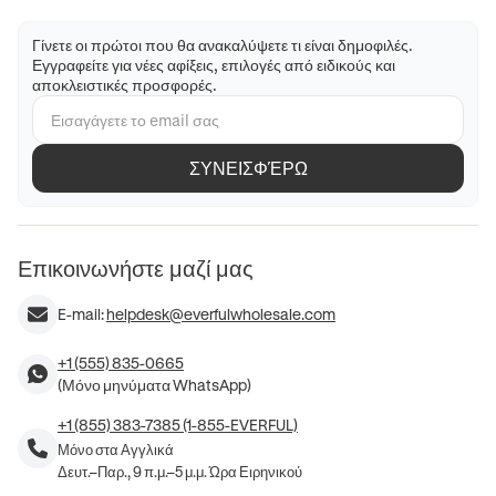
Γίνετε οι πρώτοι που θα ανακαλύψετε τι είναι δημοφιλές.
Εγγραφείτε για νέες αφίξεις, επιλογές από ειδικούς και
αποκλειστικές προσφορές.
ΣΥΝΕΙΣΦΈΡΩ
Επικοινωνήστε μαζί μας
E-mail:
helpdesk@everfulwholesale.com
+1 (555) 835-0665
(Μόνο μηνύματα WhatsApp)
+1 (855) 383-7385 (1-855-EVERFUL)
Μόνο στα Αγγλικά
Δευτ.–Παρ., 9 π.μ.–5 μ.μ. Ώρα Ειρηνικού