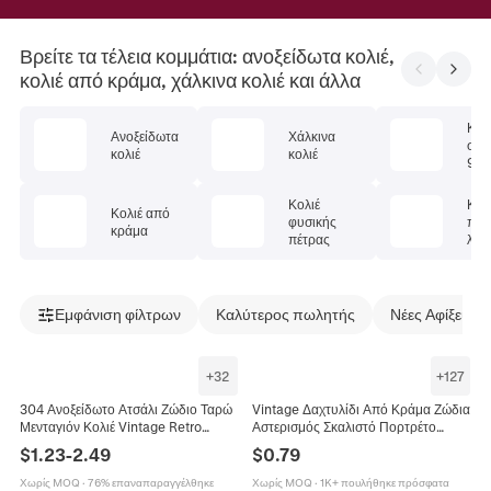
Βρείτε τα τέλεια κομμάτια: ανοξείδωτα κολιέ,
κολιέ από κράμα, χάλκινα κολιέ και άλλα
Κολ
Ανοξείδωτα
Χάλκινα
στέ
κολιέ
κολιέ
925
Κολιέ
Κολ
Κολιέ από
φυσικής
πολ
κράμα
πέτρας
λίθ
Εμφάνιση φίλτρων
Καλύτερος πωλητής
Νέες Αφίξεις
+
32
+
127
304 Ανοξείδωτο Ατσάλι Ζώδιο Ταρώ
Vintage Δαχτυλίδι Από Κράμα Ζώδια
Μενταγιόν Κολιέ Vintage Retro
Αστερισμός Σκαλιστό Πορτρέτο
Ορθογώνια Ετικέτα Αστερισμού
Συνθετικός Πολύτιμος Λίθος Μποέμ
$
1.23
-
2.49
$
0.79
Αλυσίδα Κοσμήματα Άνδρες
Ρετρό Γυναικεία Κοσμήματα
Γυναίκες
Χωρίς MOQ
·
76% επαναπαραγγέλθηκε
Χωρίς MOQ
·
1K+ πουλήθηκε πρόσφατα