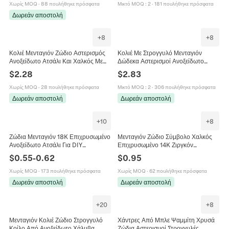
Χωρίς MOQ
·
88 πουλήθηκε πρόσφατα
Μικτό MOQ
:
2
·
181 πουλήθηκε πρόσφατα
Δωρεάν αποστολή
+
8
+
8
Κολιέ Μενταγιόν Ζώδιο Αστερισμός
Κολιέ Με Στρογγυλό Μενταγιόν
Ανοξείδωτο Ατσάλι Και Χαλκός Με
Δώδεκα Αστερισμοί Ανοξείδωτο
Στρογγυλό Ζιργκόν Μικροένθετο
Ατσάλι Σμάλτο Ζώδιο Αστρολογία Για
$
2.28
$
2.83
Κοσμήματα
Γυναίκες
Χωρίς MOQ
·
28 πουλήθηκε πρόσφατα
Μικτό MOQ
:
2
·
306 πουλήθηκε πρόσφατα
Δωρεάν αποστολή
Δωρεάν αποστολή
+
10
+
8
Ζώδια Μενταγιόν 18K Επιχρυσωμένο
Μενταγιόν Ζώδιο Σύμβολο Χαλκός
Ανοξείδωτο Ατσάλι Για DIY
Επιχρυσωμένο 14K Ζιργκόν
Κατασκευή Κοσμημάτων Κολιέ
Αξεσουάρ Κατασκευής Κοσμημάτων
$
0.55
-
0.62
$
0.95
Βραχιόλι Μόδα Γυναίκες
DIY Μόδα
Χωρίς MOQ
·
173 πουλήθηκε πρόσφατα
Χωρίς MOQ
·
62 πουλήθηκε πρόσφατα
Δωρεάν αποστολή
Δωρεάν αποστολή
+
20
+
8
Μενταγιόν Κολιέ Ζώδιο Στρογγυλό
Χάντρες Από Μπλε Ψαμμίτη Χρυσά
Κοίλο Από Ανοξείδωτο Χάλυβα
Ζώδια Αστερισμοί Στρογγυλές