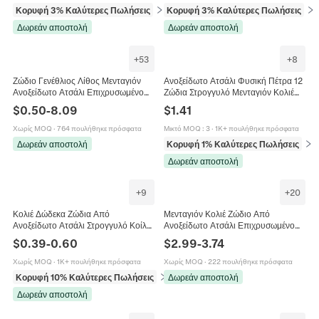
Κορυφή 3% Καλύτερες Πωλήσεις
σε Κολιέ
Κορυφή 3% Καλύτερες Πωλήσεις
σε 
Δωρεάν αποστολή
Δωρεάν αποστολή
+
53
+
8
Ζώδιο Γενέθλιος Λίθος Μενταγιόν
Ανοξείδωτο Ατσάλι Φυσική Πέτρα 12
Ανοξείδωτο Ατσάλι Επιχρυσωμένο
Ζώδια Στρογγυλό Μενταγιόν Κολιέ
Πολύχρωμοι Πολύτιμοι Λίθοι DIY
για Γυναίκες Εξατομικευμένο Δώρο
$
0.50
-
8.09
$
1.41
Κατασκευή Κοσμημάτων
Κοσμήματα
Χωρίς MOQ
·
764 πουλήθηκε πρόσφατα
Μικτό MOQ
:
3
·
1K+ πουλήθηκε πρόσφατα
Δωρεάν αποστολή
Κορυφή 1% Καλύτερες Πωλήσεις
σε 
Δωρεάν αποστολή
+
9
+
20
Κολιέ Δώδεκα Ζώδια Από
Μενταγιόν Κολιέ Ζώδιο Από
Ανοξείδωτο Ατσάλι Στρογγυλό Κοίλο
Ανοξείδωτο Ατσάλι Επιχρυσωμένο
Μενταγιόν Μινιμαλιστικό Αισθητικό
Ορθογώνιο Ανάγλυφο Στυλ Ταρώ Για
$
0.39
-
0.60
$
2.99
-
3.74
Κόσμημα Για Γυναίκες
Γυναίκες
Χωρίς MOQ
·
1K+ πουλήθηκε πρόσφατα
Χωρίς MOQ
·
222 πουλήθηκε πρόσφατα
Κορυφή 10% Καλύτερες Πωλήσεις
σε Κολιέ
Δωρεάν αποστολή
Δωρεάν αποστολή