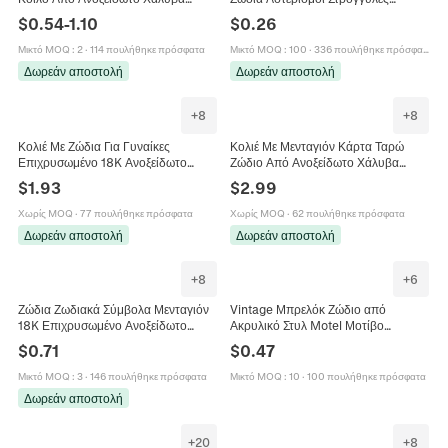
Αστερισμός Αστρολογικά Σύμβολα
Χάντρες Για Κατασκευή Κοσμημάτων
$
0.54
-
1.10
$
0.26
Κοσμήματα Για Άνδρες Γυναίκες
DIY Βραχιόλι
Μικτό MOQ
:
2
·
114 πουλήθηκε πρόσφατα
Μικτό MOQ
:
100
·
336 πουλήθηκε πρόσφατα
Δωρεάν αποστολή
Δωρεάν αποστολή
+
8
+
8
Κολιέ Με Ζώδια Για Γυναίκες
Κολιέ Με Μενταγιόν Κάρτα Ταρώ
Επιχρυσωμένο 18K Ανοξείδωτο
Ζώδιο Από Ανοξείδωτο Χάλυβα
Ατσάλι Ορθογώνιο Μενταγιόν
Επιχρυσωμένο 18K Vintage
$
1.93
$
2.99
Κοσμήματα
Αστρολογικά Κοσμήματα Για
Γυναίκες
Χωρίς MOQ
·
77 πουλήθηκε πρόσφατα
Χωρίς MOQ
·
62 πουλήθηκε πρόσφατα
Δωρεάν αποστολή
Δωρεάν αποστολή
+
8
+
6
Ζώδια Ζωδιακά Σύμβολα Μενταγιόν
Vintage Μπρελόκ Ζώδιο από
18K Επιχρυσωμένο Ανοξείδωτο
Ακρυλικό Στυλ Motel Μοτίβο
Ατσάλι Γαλλικό Ρετρό Γυαλισμένο
Μάρμαρο Ετικέτα Αστερισμού για
$
0.71
$
0.47
Αξεσουάρ Κατασκευής Κοσμημάτων
Τσάντα DIY Κόσμημα Δώρο
DIY
Μικτό MOQ
:
3
·
146 πουλήθηκε πρόσφατα
Μικτό MOQ
:
10
·
100 πουλήθηκε πρόσφατα
Δωρεάν αποστολή
+
20
+
8