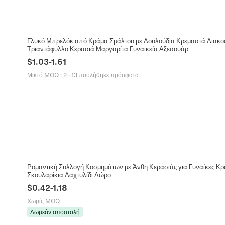
Γλυκό Μπρελόκ από Κράμα Σμάλτου με Λουλούδια Κρεμαστά Διακοσ
Τριαντάφυλλο Κερασιά Μαργαρίτα Γυναικεία Αξεσουάρ
$
1.03
-
1.61
Μικτό MOQ
:
2
·
13 πουλήθηκε πρόσφατα
Ρομαντική Συλλογή Κοσμημάτων με Άνθη Κερασιάς για Γυναίκες Κ
Σκουλαρίκια Δαχτυλίδι Δώρο
$
0.42
-
1.18
Χωρίς MOQ
Δωρεάν αποστολή