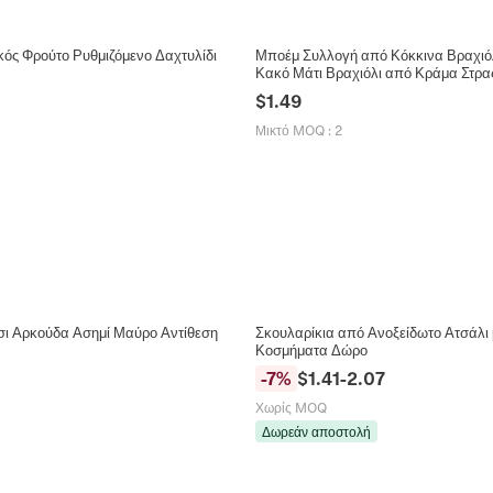
ός Φρούτο Ρυθμιζόμενο Δαχτυλίδι
Μποέμ Συλλογή από Κόκκινα Βραχιόλι
Κακό Μάτι Βραχιόλι από Κράμα Στρα
$
1.49
Μικτό MOQ
:
2
σι Αρκούδα Ασημί Μαύρο Αντίθεση
Σκουλαρίκια από Ανοξείδωτο Ατσάλι
Κοσμήματα Δώρο
-
7
%
$
1.41
-
2.07
Χωρίς MOQ
Δωρεάν αποστολή