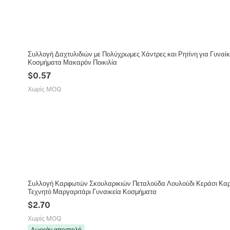
Συλλογή Δαχτυλιδιών με Πολύχρωμες Χάντρες και Ρητίνη για Γυναί
Κοσμήματα Μακαρόν Ποικιλία
$
0.57
Χωρίς MOQ
Συλλογή Καρφωτών Σκουλαρικιών Πεταλούδα Λουλούδι Κεράσι Καρ
Τεχνητό Μαργαριτάρι Γυναικεία Κοσμήματα
$
2.70
Χωρίς MOQ
Δωρεάν αποστολή