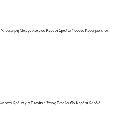
ό Απομίμηση Μαργαριταριού Κεράσι Σμάλτο Φρούτο Κόσμημα από
ών από Κράμα για Γυναίκες Στρας Πεταλούδα Κεράσι Καρδιά