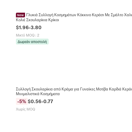
Γλυκιά Συλλογή Κοσμημάτων Κόκκινο Κεράσι Με Σμάλτο Χαλκ
New
Κολιέ Σκουλαρίκια Κρίκοι
$
1.96
-
3.80
Μικτό MOQ
:
2
Δωρεάν αποστολή
Συλλογή Σκουλαρίκια από Κράμα για Γυναίκες Μοτίβα Καρδιά Κερά
Μινιμαλιστικά Κοσμήματα
-
5
%
$
0.56
-
0.77
Χωρίς MOQ