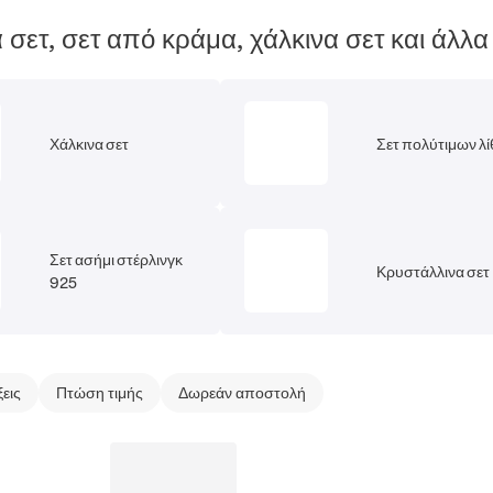
α σετ, σετ από κράμα, χάλκινα σετ και άλλα
Χάλκινα σετ
Σετ πολύτιμων λ
Σετ ασήμι στέρλινγκ
Κρυστάλλινα σετ
925
ξεις
Πτώση τιμής
Δωρεάν αποστολή