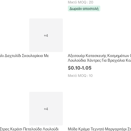
Μικτό MOQ
:
20
Δωρεάν αποστολή
+
4
ι Δαχτυλίδι Σκουλαρίκια Με
Αξεσουάρ Κατασκευής Κοσμημάτων D
Λουλούδια Χάντρες Για Βραχιόλια Κ
$
0.10
-
1.05
Μικτό MOQ
:
10
+
4
Στρας Κεράσι Πεταλούδα Λουλούδι
Μόδα Κράμα Τεχνητό Μαργαριτάρι Στ