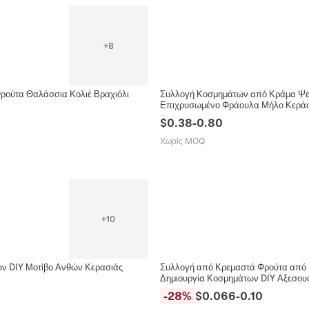
+
8
ρούτα Θαλάσσια Κολιέ Βραχιόλι
Συλλογή Κοσμημάτων από Κράμα Ψευ
Επιχρυσωμένο Φράουλα Μήλο Κεράσι
$
0.38
-
0.80
Χωρίς MOQ
+
10
ων DIY Μοτίβο Ανθών Κερασιάς
Συλλογή από Κρεμαστά Φρούτα από 
Δημιουργία Κοσμημάτων DIY Αξεσου
-
28
%
$
0.066
-
0.10