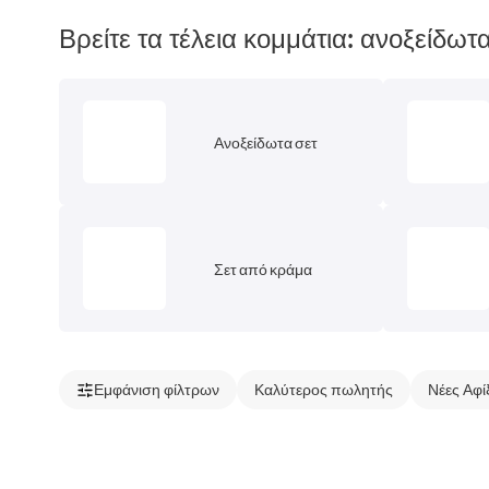
Βρείτε τα τέλεια κομμάτια: ανοξείδωτ
Ανοξείδωτα σετ
Σετ από κράμα
Εμφάνιση φίλτρων
Καλύτερος πωλητής
Νέες Αφί