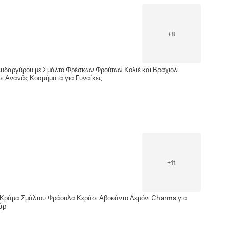
+
8
δαργύρου με Σμάλτο Φρέσκων Φρούτων Κολιέ και Βραχιόλι
 Ανανάς Κοσμήματα για Γυναίκες
+
11
Κράμα Σμάλτου Φράουλα Κεράσι Αβοκάντο Λεμόνι Charms για
άρ