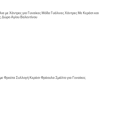
α με Χάντρες για Γυναίκες Μόδα Γυάλινες Χάντρες Με Κεράσι και
ς Δώρο Αγίου Βαλεντίνου
 με Φρούτα Συλλογή Κεράσι Φράουλα Σμάλτο για Γυναίκες