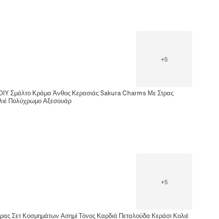
+
5
IY Σμάλτο Κράμα Άνθος Κερασιάς Sakura Charms Με Στρας
ολιέ Πολύχρωμο Αξεσουάρ
+
5
ρας Σετ Κοσμημάτων Ασημί Τόνος Καρδιά Πεταλούδα Κεράσι Κολιέ