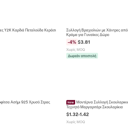
κες Y2K Καρδιά Πεταλούδα Κεράσι
Συλλογή Βραχιολιών με Χάντρες απ
Κράμα για Γυναίκες Δώρο
-
4
%
$
3.81
Χωρίς MOQ
Δωρεάν αποστολή
φίτσα Ασήμι 925 Χρυσό Στρας
Μοντέρνα Συλλογή Σκουλαρικι
New
Τεχνητό Μαργαριτάρι Σκουλαρίκια
$
1.32
-
1.42
Χωρίς MOQ