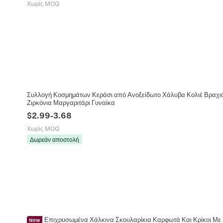
Χωρίς MOQ
Συλλογή Κοσμημάτων Κεράσι από Ανοξείδωτο Χάλυβα Κολιέ Βραχιόλ
Ζιρκόνια Μαργαριτάρι Γυναίκα
$
2.99
-
3.68
Χωρίς MOQ
Δωρεάν αποστολή
Επιχρυσωμένα Χάλκινα Σκουλαρίκια Καρφωτά Και Κρίκοι Με 
New