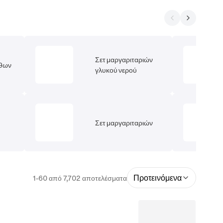
Σετ μαργαριταριών
ίθων
γλυκού νερού
Σετ μαργαριταριών
Προτεινόμενα
1-60 από 7,702 αποτελέσματα