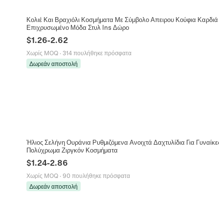
Κολιέ Και Βραχιόλι Κοσμήματα Με Σύμβολο Απειρου Κούφια Καρδιά 
Επιχρυσωμένο Μόδα Στυλ Ins Δώρο
$
1.26
-
2.62
Χωρίς MOQ
·
314 πουλήθηκε πρόσφατα
Δωρεάν αποστολή
Ήλιος Σελήνη Ουράνια Ρυθμιζόμενα Ανοιχτά Δαχτυλίδια Για Γυναίκ
Πολύχρωμα Ζιργκόν Κοσμήματα
$
1.24
-
2.86
Χωρίς MOQ
·
90 πουλήθηκε πρόσφατα
Δωρεάν αποστολή