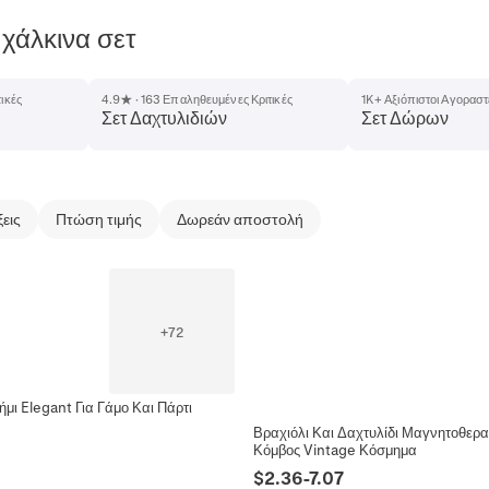
χάλκινα σετ
ικές
4.9★ · 163 Επαληθευμένες Κριτικές
1K+ Αξιόπιστοι Αγοραστ
Σετ Δαχτυλιδιών
Σετ Δώρων
ξεις
Πτώση τιμής
Δωρεάν αποστολή
+
72
μι Elegant Για Γάμο Και Πάρτι
Βραχιόλι Και Δαχτυλίδι Μαγνητοθερ
Κόμβος Vintage Κόσμημα
$
2.36
-
7.07