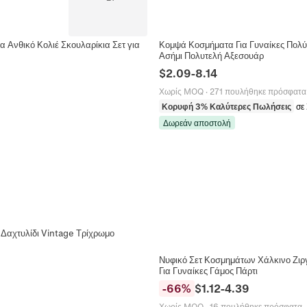
 Ανθικό Κολιέ Σκουλαρίκια Σετ για
Κομψά Κοσμήματα Για Γυναίκες Πολύ
Ασήμι Πολυτελή Αξεσουάρ
$
2.09
-
8.14
Χωρίς MOQ
·
271 πουλήθηκε πρόσφατα
Κορυφή 3% Καλύτερες Πωλήσεις
σε
Δωρεάν αποστολή
 Δαχτυλίδι Vintage Τρίχρωμο
Νυφικό Σετ Κοσμημάτων Χάλκινο Ζιργ
Για Γυναίκες Γάμος Πάρτι
-
66
%
$
1.12
-
4.39
Χωρίς MOQ
·
16 πουλήθηκε πρόσφατα