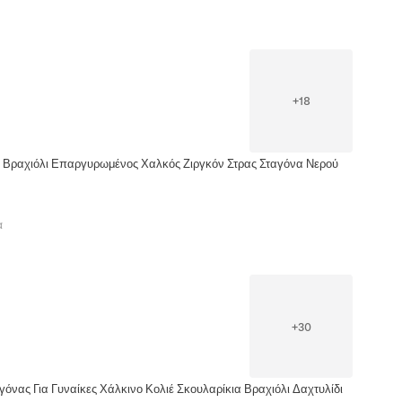
+
18
 Βραχιόλι Επαργυρωμένος Χαλκός Ζιργκόν Στρας Σταγόνα Νερού
α
+
30
όνας Για Γυναίκες Χάλκινο Κολιέ Σκουλαρίκια Βραχιόλι Δαχτυλίδι