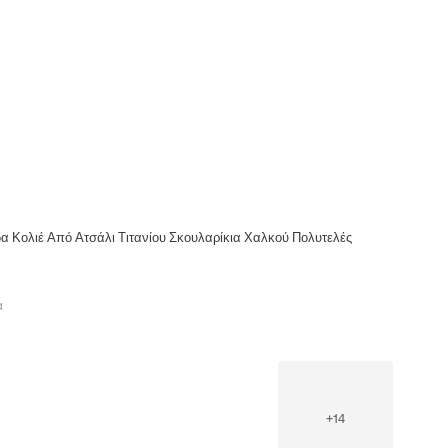
 Κολιέ Από Ατσάλι Τιτανίου Σκουλαρίκια Χαλκού Πολυτελές
α
+
14