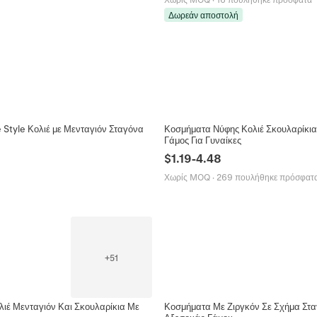
Δωρεάν αποστολή
 Style Κολιέ με Μενταγιόν Σταγόνα
Κοσμήματα Νύφης Κολιέ Σκουλαρίκια
Γάμος Για Γυναίκες
$
1.19
-
4.48
Χωρίς MOQ
·
269 πουλήθηκε πρόσφατ
+
51
ιέ Μενταγιόν Και Σκουλαρίκια Με
Κοσμήματα Με Ζιργκόν Σε Σχήμα Σταγ