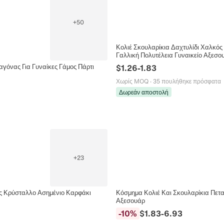
+
50
Κολιέ Σκουλαρίκια Δαχτυλίδι Χαλκός
Γαλλική Πολυτέλεια Γυναικείο Αξεσο
γόνας Για Γυναίκες Γάμος Πάρτι
$
1.26
-
1.83
Χωρίς MOQ
·
35 πουλήθηκε πρόσφατα
Δωρεάν αποστολή
+
23
ας Κρύσταλλο Ασημένιο Καρφάκι
Κόσμημα Κολιέ Και Σκουλαρίκια Πετ
Αξεσουάρ
-
10
%
$
1.83
-
6.93