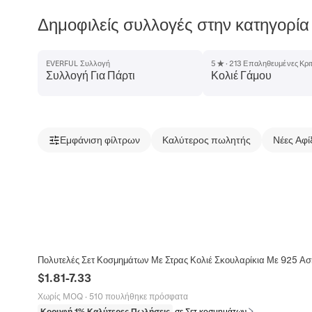
Δημοφιλείς συλλογές στην κατηγορία 
EVERFUL Συλλογή
5★ · 213 Επαληθευμένες Κριτ
Συλλογή Για Πάρτι
Κολιέ Γάμου
Εμφάνιση φίλτρων
Καλύτερος πωλητής
Νέες Αφί
Πολυτελές Σετ Κοσμημάτων Με Στρας Κολιέ Σκουλαρίκια Με 925 Ασή
$
1.81
-
7.33
Χωρίς MOQ
·
510 πουλήθηκε πρόσφατα
Κορυφή 1% Καλύτερες Πωλήσεις
σε Σετ κοσμημάτων