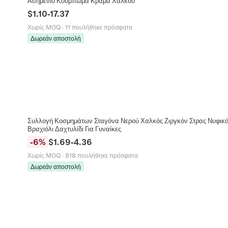
Ασημένιο Κούμπωμα Κράμα Χαλκού
$
1.10
-
17.37
Χωρίς MOQ
·
11 πουλήθηκε πρόσφατα
Δωρεάν αποστολή
Συλλογή Κοσμημάτων Σταγόνα Νερού Χαλκός Ζιργκόν Στρας Νυφικό
Βραχιόλι Δαχτυλίδι Για Γυναίκες
-
6
%
$
1.69
-
4.36
Χωρίς MOQ
·
818 πουλήθηκε πρόσφατα
Δωρεάν αποστολή