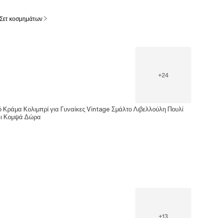
 Σετ κοσμημάτων
+
24
 Κράμα Κολιμπρί για Γυναίκες Vintage Σμάλτο Λιβελλούλη Πουλί
όλι Κομψά Δώρα
+
13