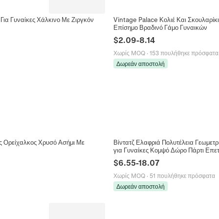
Για Γυναίκες Χάλκινο Με Ζιργκόν
Vintage Palace Κολιέ Και Σκουλαρίκ
Επίσημο Βραδινό Γάμο Γυναικών
$
2.09
-
8.14
Χωρίς MOQ
·
153 πουλήθηκε πρόσφατα
Δωρεάν αποστολή
ες Ορείχαλκος Χρυσό Ασήμι Με
Βίντατζ Ελαφριά Πολυτέλεια Γεωμετρ
για Γυναίκες Κομψό Δώρο Πάρτι Επετ
$
6.55
-
18.07
Χωρίς MOQ
·
51 πουλήθηκε πρόσφατα
Δωρεάν αποστολή