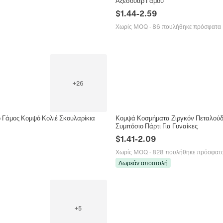
Αξεσουάρ Γάμου
$
1.44
-
2.59
Χωρίς MOQ
·
86 πουλήθηκε πρόσφατα
+
26
 Γάμος Κομψό Κολιέ Σκουλαρίκια
Κομψά Κοσμήματα Ζιργκόν Πεταλούδα
Συμπόσιο Πάρτι Για Γυναίκες
$
1.41
-
2.09
Χωρίς MOQ
·
828 πουλήθηκε πρόσφατ
Δωρεάν αποστολή
+
5