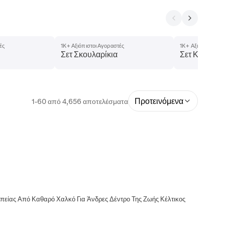
ές
1K+ Αξιόπιστοι Αγοραστές
1K+ Αξιόπιστοι Αγ
Σετ Σκουλαρίκια
Σετ Κολιέ
Προτεινόμενα
1-60 από 4,656 αποτελέσματα
απείας Από Καθαρό Χαλκό Για Άνδρες Δέντρο Της Ζωής Κέλτικος