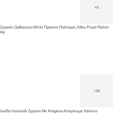
+
8
 Ζιργκόν Ορθογώνιο Μπλε Πράσινο Πολύτιμος Λίθος Ρετρό Παλάτι
υάρ
+
28
αλούδα Λουλούδι Ζιργκόν Με Ασημένιο Κούμπωμα Χάλκινο