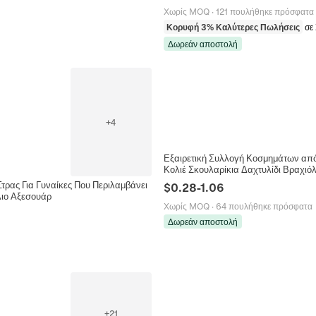
Χωρίς MOQ
·
121 πουλήθηκε πρόσφατα
Κορυφή 3% Καλύτερες Πωλήσεις
σε
Δωρεάν αποστολή
+
4
Εξαιρετική Συλλογή Κοσμημάτων από
Κολιέ Σκουλαρίκια Δαχτυλίδι Βραχι
ρας Για Γυναίκες Που Περιλαμβάνει
$
0.28
-
1.06
λιο Αξεσουάρ
Χωρίς MOQ
·
64 πουλήθηκε πρόσφατα
Δωρεάν αποστολή
+
21