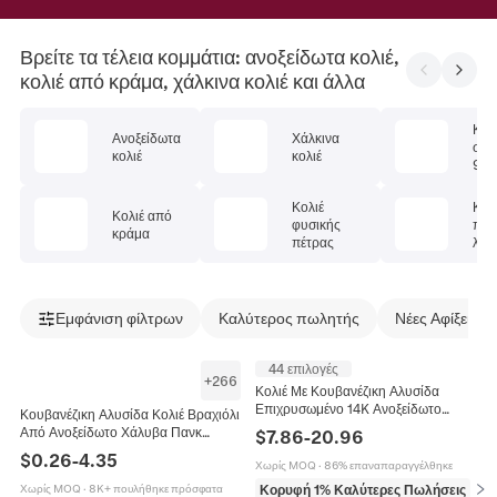
Βρείτε τα τέλεια κομμάτια: ανοξείδωτα κολιέ,
κολιέ από κράμα, χάλκινα κολιέ και άλλα
Κολ
Ανοξείδωτα
Χάλκινα
στέ
κολιέ
κολιέ
925
Κολιέ
Κολ
Κολιέ από
φυσικής
πολ
κράμα
πέτρας
λίθ
Εμφάνιση φίλτρων
Καλύτερος πωλητής
Νέες Αφίξεις
44 επιλογές
+
266
Κολιέ Με Κουβανέζικη Αλυσίδα
Επιχρυσωμένο 14K Ανοξείδωτο
Κουβανέζικη Αλυσίδα Κολιέ Βραχιόλι
Ατσάλι Γυαλισμένο Λείο Κούμπωμα
Από Ανοξείδωτο Χάλυβα Πανκ
$
7.86
-
20.96
Hip Hop Streetwear Κοσμήματα Για
Ανθεκτικά Επίπεδα Κοσμήματα Για
$
0.26
-
4.35
Άνδρες
Χωρίς MOQ
·
86% επαναπαραγγέλθηκε
Άνδρες Γυναίκες
Κορυφή 1% Καλύτερες Πωλήσεις
σε 
Χωρίς MOQ
·
8K+ πουλήθηκε πρόσφατα