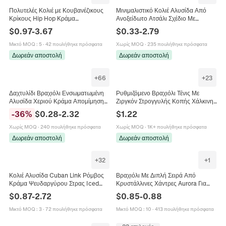
Πολυτελές Κολιέ με Κουβανέζικους
Μινιμαλιστικό Κολιέ Αλυσίδα Από
Κρίκους Hip Hop Κράμα
Ανοξείδωτο Ατσάλι Σχέδιο Με
Ψευδαργύρου Στρας Choker
Στρογγυλούς Κρίκους Κοσμήματα
$
0.97
-
3.67
$
0.33
-
2.79
Ανδρικό Γυναικείο Κόσμημα Πάρτι
Για Άνδρες Και Γυναίκες
Streetwear
Μικτό MOQ
:
5
·
42 πουλήθηκε πρόσφατα
Χωρίς MOQ
·
235 πουλήθηκε πρόσφατα
Δωρεάν αποστολή
Δωρεάν αποστολή
+
66
+
23
Δαχτυλίδι Βραχιόλι Ενσωματωμένη
Ρυθμιζόμενο Βραχιόλι Τένις Με
Αλυσίδα Χεριού Κράμα Απομίμηση
Ζιργκόν Στρογγυλής Κοπής Χάλκινη
Μαργαριταριού Πεταλούδα Καρδιά
Αλυσίδα Κομψά Κοσμήματα Με
-
36
%
$
0.28
-
2.32
$
1.22
Boho Πολυεπίπεδα Ρυθμιζόμενα
Συρόμενο Κούμπωμα
Κοσμήματα Γυναίκες
Χωρίς MOQ
·
240 πουλήθηκε πρόσφατα
Χωρίς MOQ
·
1K+ πουλήθηκε πρόσφατα
Δωρεάν αποστολή
Δωρεάν αποστολή
+
32
+
1
Κολιέ Αλυσίδα Cuban Link Ρόμβος
Βραχιόλι Με Διπλή Σειρά Από
Κράμα Ψευδαργύρου Στρας Iced
Κρυστάλλινες Χάντρες Aurora Για
Out Hip Hop Κοσμήματα Για Άνδρες
Κορίτσια Επιχρυσωμένο 18K
$
0.87
-
2.72
$
0.85
-
0.88
Γυναίκες
Ρυθμιζόμενη Αλυσίδα
Μικτό MOQ
:
3
·
72 πουλήθηκε πρόσφατα
Μικτό MOQ
:
10
·
413 πουλήθηκε πρόσφατα