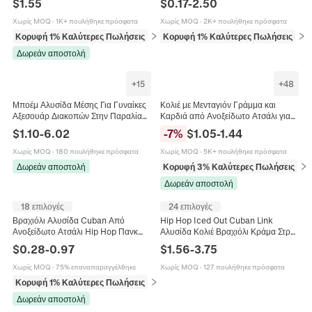
$
1.55
$
0.17
-
2.50
Αλυσίδα Από Ατσάλι Τιτανίου
Αλυσίδες Για Κολιέ Βραχιόλι
Χειροτεχνία
Χωρίς MOQ
·
1K+ πουλήθηκε πρόσφατα
Χωρίς MOQ
·
2K+ πουλήθηκε πρόσφατα
Κορυφή 1% Καλύτερες Πωλήσεις
σε Κολιέ
Κορυφή 1% Καλύτερες Πωλήσεις
σε 
Δωρεάν αποστολή
+
15
+
48
Μποέμ Αλυσίδα Μέσης Για Γυναίκες
Κολιέ με Μενταγιόν Γράμμα και
Αξεσουάρ Διακοπών Στην Παραλία
Καρδιά από Ανοξείδωτο Ατσάλι για
Με Ψεύτικο Τεχνητό Μαργαριτάρι
Γυναίκες Αλυσίδα Box Μόδα
$
1.10
-
6.02
-
7
%
$
1.05
-
1.44
Κοχύλι Αστερία Κράμα Κοσμήματα
Κοσμήματα Δώρο
Σώματος
Χωρίς MOQ
·
180 πουλήθηκε πρόσφατα
Χωρίς MOQ
·
5K+ πουλήθηκε πρόσφατα
Δωρεάν αποστολή
Κορυφή 3% Καλύτερες Πωλήσεις
σε 
Δωρεάν αποστολή
18 επιλογές
24 επιλογές
Βραχιόλι Αλυσίδα Cuban Από
Hip Hop Iced Out Cuban Link
Ανοξείδωτο Ατσάλι Hip Hop Πανκ
Αλυσίδα Κολιέ Βραχιόλι Κράμα Στρας
Μινιμαλιστικό Μοντέρνο Κόσμημα
Κοσμήματα Δώρο Για Άνδρες
$
0.28
-
0.97
$
1.56
-
3.75
Για Άνδρες Και Γυναίκες
Χωρίς MOQ
·
75% επαναπαραγγέλθηκε
Χωρίς MOQ
·
127 πουλήθηκε πρόσφατα
Κορυφή 1% Καλύτερες Πωλήσεις
σε Βραχιόλια
Δωρεάν αποστολή