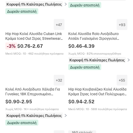
Κορυφή 1% Καλύτερες Πωλήσεις
σε Κολιέ
Δωρεάν αποστολή
Δωρεάν αποστολή
+
47
+
93
Hip Hop Κολιέ Αλυσίδα Cuban Link
Κολιέ Αλυσίδα Rolo Ανοξείδωτο
Κράμα Iced Out Στρας Streetwear
Ατσάλι Γυαλισμένο Στρογγυλοί
Κοσμήματα Για Άνδρες Unisex
Κρίκοι 18K Επιχρυσωμένο Unisex
-
3
%
$
0.76
-
2.67
$
0.46
-
4.39
Πολυτελή Λαμπερά
Κοσμήματα Μόδας Στυλ Hip Hop
Μικτό MOQ
:
10
·
462 πουλήθηκε πρόσφατα
Χωρίς MOQ
·
82% επαναπαραγγέλθηκε
Κορυφή 1% Καλύτερες Πωλήσεις
σε 
Δωρεάν αποστολή
+
32
+
55
Κολιέ Από Ανοξείδωτο Χάλυβα Για
Hip Hop Κουβανέζικο Κολιέ Αλυσίδα
Γυναίκες 18K Επιχρυσωμένο
Κράμα Στρας Iced Out Πολύχρωμο
Μινιμαλιστική Αλυσίδα Κοσμήματα
Streetwear Κοσμήματα Για Γυναίκες
$
0.90
-
2.95
$
0.94
-
2.52
Δώρο
Άνδρες
Χωρίς MOQ
·
1K+ πουλήθηκε πρόσφατα
Μικτό MOQ
:
10
·
588 πουλήθηκε πρόσφατα
Κορυφή 1% Καλύτερες Πωλήσεις
σε Κολιέ
Δωρεάν αποστολή
160 επιλογές