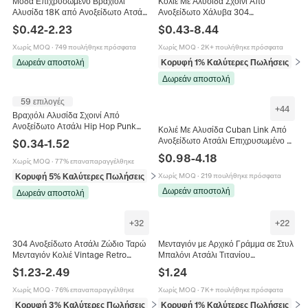
Μόδα Επιχρυσωμένο Βραχιόλι
Κολιέ Με Αλυσίδα Σχοινί Από
Αλυσίδα 18K από Ανοξείδωτο Ατσάλι
Ανοξείδωτο Χάλυβα 304
Για Γυναίκες Άνδρες Γεωμετρικό Φίδι
Μινιμαλιστικό Κόσμημα Hip Hop Για
$
0.42
-
2.23
$
0.43
-
8.44
Box Link Βραχιόλι Κοσμήματα Δώρο
Άνδρες Γυναίκες
Χωρίς MOQ
·
749 πουλήθηκε πρόσφατα
Χωρίς MOQ
·
2K+ πουλήθηκε πρόσφατα
Δωρεάν αποστολή
Κορυφή 1% Καλύτερες Πωλήσεις
σε 
Δωρεάν αποστολή
59 επιλογές
+
44
Βραχιόλι Αλυσίδα Σχοινί Από
Ανοξείδωτο Ατσάλι Hip Hop Punk
Κολιέ Με Αλυσίδα Cuban Link Από
Κοσμήματα Για Άνδρες Γυναίκες
Ανοξείδωτο Ατσάλι Επιχρυσωμένο Σε
$
0.34
-
1.52
Κενό Χρώμα Ασημί Μινιμαλιστικό Hip
$
0.98
-
4.18
Χωρίς MOQ
·
77% επαναπαραγγέλθηκε
Hop Punk Κοσμήματα Για Άνδρες
Γυναίκες
Κορυφή 5% Καλύτερες Πωλήσεις
σε Βραχιόλια
Χωρίς MOQ
·
219 πουλήθηκε πρόσφατα
Δωρεάν αποστολή
Δωρεάν αποστολή
+
32
+
22
304 Ανοξείδωτο Ατσάλι Ζώδιο Ταρώ
Μενταγιόν με Αρχικό Γράμμα σε Στυλ
Μενταγιόν Κολιέ Vintage Retro
Μπαλόνι Ατσάλι Τιτανίου
Ορθογώνια Ετικέτα Αστερισμού
Επιχρυσωμένο Αλυσίδα Box Κολιέ
$
1.23
-
2.49
$
1.24
Αλυσίδα Κοσμήματα Άνδρες
για Γυναίκες Κοσμήματα
Γυναίκες
Χωρίς MOQ
·
76% επαναπαραγγέλθηκε
Χωρίς MOQ
·
7K+ πουλήθηκε πρόσφατα
Κορυφή 3% Καλύτερες Πωλήσεις
σε Κολιέ
Κορυφή 1% Καλύτερες Πωλήσεις
σε 