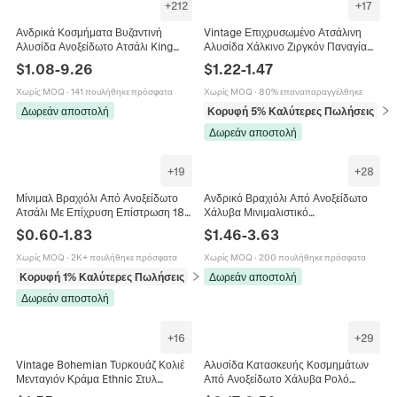
+
212
+
17
Ανδρικά Κοσμήματα Βυζαντινή
Vintage Επιχρυσωμένο Ατσάλινη
Αλυσίδα Ανοξείδωτο Ατσάλι King
Αλυσίδα Χάλκινο Ζιργκόν Παναγία
Link Punk Hip Hop Κολιέ Βραχιόλι
Μενταγιόν Κολιέ Θρησκευτικό
$
1.08
-
9.26
$
1.22
-
1.47
Πορτρέτο Κοσμήματα για Γυναίκες
Χωρίς MOQ
·
141 πουλήθηκε πρόσφατα
Χωρίς MOQ
·
80% επαναπαραγγέλθηκε
Δωρεάν αποστολή
Κορυφή 5% Καλύτερες Πωλήσεις
σε 
Δωρεάν αποστολή
+
19
+
28
Μίνιμαλ Βραχιόλι Από Ανοξείδωτο
Ανδρικό Βραχιόλι Από Ανοξείδωτο
Ατσάλι Με Επίχρυση Επίστρωση 18K
Χάλυβα Μινιμαλιστικό
Αλυσίδα Για Γυναίκες Άνδρες Unisex
Επιχρυρυσωμένο 18K Αλυσίδα Φίδι
$
0.60
-
1.83
$
1.46
-
3.63
Μόδα Κοσμήματα Δώρο
Κοσμήματα Μόδας
Ρυθμιζόμενο Στυλ Φίδι Σχοινί
Χωρίς MOQ
·
2K+ πουλήθηκε πρόσφατα
Χωρίς MOQ
·
200 πουλήθηκε πρόσφατα
Κουβανέζικο Αξεσουάρ
Κορυφή 1% Καλύτερες Πωλήσεις
σε Βραχιόλια
Δωρεάν αποστολή
Δωρεάν αποστολή
+
16
+
29
Vintage Bohemian Τυρκουάζ Κολιέ
Αλυσίδα Κατασκευής Κοσμημάτων
Μενταγιόν Κράμα Ethnic Στυλ
Από Ανοξείδωτο Χάλυβα Ρολό
Κοσμήματα Για Γυναίκες Ρετρό
Επιχρυσωμένο 18K Ημιτελείς