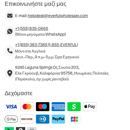
Επικοινωνήστε μαζί μας
E-mail:
helpdesk@everfulwholesale.com
+1 (555) 835-0665
(Μόνο μηνύματα WhatsApp)
+1 (855) 383-7385 (1-855-EVERFUL)
Μόνο στα Αγγλικά
Δευτ.–Παρ., 9 π.μ.–5 μ.μ. Ώρα Ειρηνικού
9245 Laguna Springs Dr, Σουίτα 203,
Ελκ Γκρόουβ, Καλιφόρνια 95758, Ηνωμένες Πολιτείες
(Παρακαλώ, όχι χωρίς ραντεβού)
Δεχόμαστε