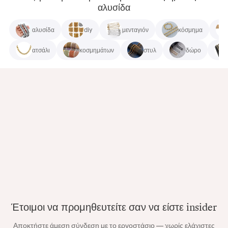
αλυσίδα
αλυσίδα
diy
μενταγιόν
κόσμημα
ατσάλι
κοσμημάτων
στυλ
δώρο
Έτοιμοι να προμηθευτείτε σαν να είστε insider
Αποκτήστε άμεση σύνδεση με το εργοστάσιο — χωρίς ελάχιστες