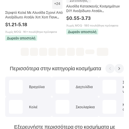
23 επιλογές
+
24
Αλυσίδα Κατασκευής Κοσμημάτων
DIY Ανοξείδωτο Ατσάλι
Στριφτό Κολιέ Με Αλυσίδα Σχοινί Από
Επιχρυσωμένο 18K Μακριά Κρίκοι
Ανοξείδωτο Ατσάλι Χιπ Χοπ Πανκ
$
0.55
-
3.73
Κολιέ Βραχιόλι
Στυλ Μινιμαλιστικά Κοσμήματα Για
$
1.21
-
5.18
Χωρίς MOQ
·
180 πουλήθηκε πρόσφατα
Άνδρες Γυναίκες Επιμεταλλωμένο
Δωρεάν αποστολή
Χωρίς MOQ
·
1K+ πουλήθηκε πρόσφατα
Δωρεάν αποστολή
Περισσότερα στην κατηγορία κοσμήματα
Σετ
Βραχιόλια
Δαχτυλίδια
κοσ
ν
Κοσ
Κολιέ
Σκουλαρίκια
σώμ
Εξερευνήστε περισσότερα στο κοσμήματα με