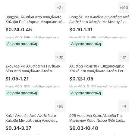
+
21
+
100
Βραχιόλι Αλυσίδα Από Ανοξείδωτο
Βραχιόλι Με Αλυσίδα Συνδετήρα Από
Χάλυβα Ρυθμιζόμενο Μινιμαλιστικό
Ανοξείδωτο Χάλυβα Με Μενταγιόν
Αξεσουάρ DIY Για Κατασκευή
Γράμμα Αλφαβήτου Κομψό Μόδα
$
0.24
-
0.45
$
0.10
-
1.31
Κοσμημάτων Με Κούμπωμα Καβούρι
Κοσμήματα Για Γυναίκες Δώρο
Χωρίς MOQ
·
846 πουλήθηκε πρόσφατα
Μικτό MOQ
:
3
·
416 πουλήθηκε πρόσφατα
Δωρεάν αποστολή
Δωρεάν αποστολή
+
32
+
21
Σκουλαρίκια Αλυσίδα Με Γενέθλιο
Αλυσίδα Κολιέ 18k Επιχρυσωμένο
Λίθο Από Ανοξείδωτο Ατσάλι
Χαλκό Και Ανοξείδωτο Ατσάλι Για
Μινιμαλιστικά Στρας Γεωμετρικά
Κατασκευή Κοσμημάτων Άνδρες
$
1.05
-
1.21
$
0.12
-
1.05
Κοσμήματα Για Γυναίκες
Γυναίκες
Χωρίς MOQ
·
558 πουλήθηκε πρόσφατα
Μικτό MOQ
:
2
·
337 πουλήθηκε πρόσφατα
Δωρεάν αποστολή
Δωρεάν αποστολή
+
63
+
4
Κολιέ Αλυσίδα Από Ανοξείδωτο
925 Ασημένιο Κολιέ Αλυσίδα Για
Χάλυβα Μινιμαλιστική Αλυσίδα
Μενταγιόν Κύμα Νερού Φίδι Στυλ
Σιταριού Ανθεκτική Δεν Ξεθωριάζει
Σταριού Αλυσίδα Σύνδεσης Στυλ
$
0.34
-
3.37
$
6.03
-
10.48
Κοσμήματα Μόδα Unisex
Σχοινιού Ιταλία Σφραγίδα