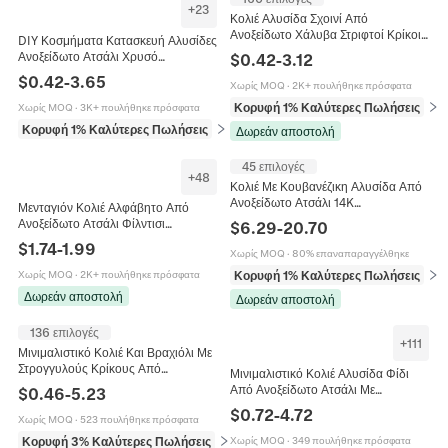
+
23
Κολιέ Αλυσίδα Σχοινί Από
Ανοξείδωτο Χάλυβα Στριφτοί Κρίκοι
DIY Κοσμήματα Κατασκευή Αλυσίδες
Hip Hop Μοντέρνα Κοσμήματα
Ανοξείδωτο Ατσάλι Χρυσό
$
0.42
-
3.12
Αξεσουάρ Άνδρες Γυναίκες
Επιμεταλλωμένο Κολιέ Βραχιόλι
$
0.42
-
3.65
Κούμπωμα
Χωρίς MOQ
·
2K+ πουλήθηκε πρόσφατα
Αστέρι Figaro Αξεσουάρ
Κορυφή 1% Καλύτερες Πωλήσεις
σε 
Χωρίς MOQ
·
3K+ πουλήθηκε πρόσφατα
Κορυφή 1% Καλύτερες Πωλήσεις
σε Αλυσίδες
Δωρεάν αποστολή
45 επιλογές
+
48
Κολιέ Με Κουβανέζικη Αλυσίδα Από
Ανοξείδωτο Ατσάλι 14K
Μενταγιόν Κολιέ Αλφάβητο Από
Επιχρυσωμένο Hip Hop Κοσμήματα
Ανοξείδωτο Ατσάλι Φίλντισι
$
6.29
-
20.70
Ανδρικά Με Κούμπωμα Ζιργκόν
Ορθογώνιο Αλυσίδα Φίδι 18K
$
1.74
-
1.99
Χωρίς MOQ
·
80% επαναπαραγγέλθηκε
Επιχρυσωμένο Κόσμημα Γυναίκες
Κορυφή 1% Καλύτερες Πωλήσεις
σε 
Χωρίς MOQ
·
2K+ πουλήθηκε πρόσφατα
Δωρεάν αποστολή
Δωρεάν αποστολή
136 επιλογές
+
111
Μινιμαλιστικό Κολιέ Και Βραχιόλι Με
Στρογγυλούς Κρίκους Από
Μινιμαλιστικό Κολιέ Αλυσίδα Φίδι
Ανοξείδωτο Ατσάλι Unisex Πανκ
Από Ανοξείδωτο Ατσάλι Με
$
0.46
-
5.23
Κόσμημα Γυαλιστερή Αλυσίδα
Επιχρύσωση Κενού 18K Απλή
$
0.72
-
4.72
Χωρίς MOQ
·
523 πουλήθηκε πρόσφατα
Αλυσίδα Για Άνδρες Και Γυναίκες
Κορυφή 3% Καλύτερες Πωλήσεις
σε Αλυσίδες
Χωρίς MOQ
·
349 πουλήθηκε πρόσφατα