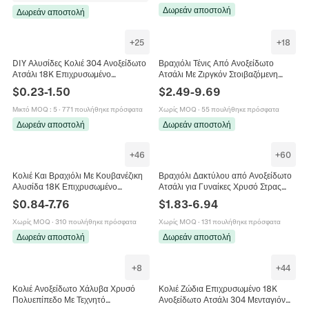
Δωρεάν αποστολή
Δωρεάν αποστολή
+
25
+
18
DIY Αλυσίδες Κολιέ 304 Ανοξείδωτο
Βραχιόλι Τένις Από Ανοξείδωτο
Ατσάλι 18K Επιχρυσωμένο
Ατσάλι Με Ζιργκόν Στοιβαζόμενη
Επιμετάλλωση Κενού Figaro Φίδι
Αλυσίδα Κοσμήματα Γυναικεία
$
0.23
-
1.50
$
2.49
-
9.69
Box Στυλ
Αδιάβροχο Υποαλλεργικό
Πολυτελείας
Μικτό MOQ
:
5
·
771 πουλήθηκε πρόσφατα
Χωρίς MOQ
·
55 πουλήθηκε πρόσφατα
Δωρεάν αποστολή
Δωρεάν αποστολή
+
46
+
60
Κολιέ Και Βραχιόλι Με Κουβανέζικη
Βραχιόλι Δακτύλου από Ανοξείδωτο
Αλυσίδα 18K Επιχρυσωμένο
Ατσάλι για Γυναίκες Χρυσό Στρας
Ανοξείδωτο Ατσάλι Κούμπωμα
Τεχνητό Μαργαριτάρι Αλυσίδα
$
0.84
-
7.76
$
1.83
-
6.94
Κάβουρας Κοσμήματα Μόδας
Χεριού Κόσμημα Δώρο
Χωρίς MOQ
·
310 πουλήθηκε πρόσφατα
Χωρίς MOQ
·
131 πουλήθηκε πρόσφατα
Δωρεάν αποστολή
Δωρεάν αποστολή
+
8
+
44
Κολιέ Ανοξείδωτο Χάλυβα Χρυσό
Κολιέ Ζώδια Επιχρυσωμένο 18K
Πολυεπίπεδο Με Τεχνητό
Ανοξείδωτο Ατσάλι 304 Μενταγιόν