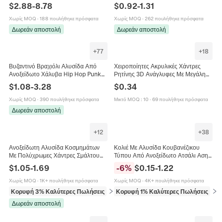
Μαργαριτάρι Κεραμικό Ψάρι Καρδιά
Σύμβολο Ωροσκόπιο Λεπτή Αλυσίδα
$
2.88
-
8.78
$
0.92
-
1.31
Τσίλι Boho Chic Κοσμήματα Για
Κοσμήματα Για Γυναίκες
Γυναίκες
Χωρίς MOQ
·
188 πουλήθηκε πρόσφατα
Χωρίς MOQ
·
262 πουλήθηκε πρόσφατα
Δωρεάν αποστολή
Δωρεάν αποστολή
+
77
+
18
Βυζαντινό Βραχιόλι Αλυσίδα Από
Χειροποίητες Ακρυλικές Χάντρες
Ανοξείδωτο Χάλυβα Hip Hop Punk
Ρητίνης 3D Ανάγλυφες Με Μεγάλη
Βιομηχανικό Κόσμημα Για Άνδρες
Τρύπα Για Κατασκευή Κοσμημάτων
$
1.08
-
3.28
$
0.34
Ρετρό Μόδα Κούμπωμα
Αλυσίδα Τηλεφώνου Γλυκό
Χωρίς MOQ
·
390 πουλήθηκε πρόσφατα
Μικτό MOQ
:
10
·
69 πουλήθηκε πρόσφατα
Δωρεάν αποστολή
+
12
+
38
Ανοξείδωτη Αλυσίδα Κοσμημάτων
Κολιέ Με Αλυσίδα Κουβανέζικου
Με Πολύχρωμες Χάντρες Σμάλτου
Τύπου Από Ανοξείδωτο Ατσάλι Ασημί
Επίπεδη Αλυσίδα Για DIY Κολιέ
Χρώμα Πανκ Χιπ Χοπ Στυλ Για
$
1.05
-
1.69
-
6
%
$
0.15
-
1.22
Βραχιόλι Χειροποίητα Αξεσουάρ
Άνδρες Γυναίκες
Χωρίς MOQ
·
1K+ πουλήθηκε πρόσφατα
Χωρίς MOQ
·
4K+ πουλήθηκε πρόσφατα
Κορυφή 3% Καλύτερες Πωλήσεις
σε Αλυσίδες
Κορυφή 1% Καλύτερες Πωλήσεις
σε 
Δωρεάν αποστολή