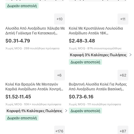
Δωρεάν αποστολή
+
10
+
11
Αλυσίδα Από Ανοξείδωτο Χάλυβα Με
Κολιέ Με Κρυστάλλινα Λουλούδια
Διπλή Γυάλισμα Για Κατασκευή
Ανοξείδωτο Ατσάλι 18K
Κοσμημάτων DIY Κολιέ Βραχιόλια
Επιχρυσωμένη Αλυσίδα Κομψά
$
0.31
-
4.79
$
2.48
-
3.48
Αξεσουάρ
Κοσμήματα Για Γυναίκες
Χωρίς MOQ
·
269 πουλήθηκε πρόσφατα
Χωρίς MOQ
·
81% επαναπαραγγέλθηκε
Κορυφή 3% Καλύτερες Πωλήσεις
σε 
Δωρεάν αποστολή
+
6
+
62
Κολιέ Και Βραχιόλι Με Μενταγιόν
Βυζαντινή Αλυσίδα Κολιέ Για Άνδρες
Καρδιά Ανοξείδωτο Ατσάλι Χοντρή
Από Ανοξείδωτο Ατσάλι Βασιλική
Αλυσίδα Κλείσιμο Toggle
Αλυσίδα Πανκ Στιλ Κοσμήματα
$
1.52
-
11.45
$
0.73
-
6.16
Μινιμαλιστικά Κοσμήματα Για
Τετράγωνη Αγκράφα
Γυναίκες
Χωρίς MOQ
·
10K+ πουλήθηκε πρόσφατα
Χωρίς MOQ
·
111 πουλήθηκε πρόσφατα
Κορυφή 1% Καλύτερες Πωλήσεις
σε Σετ κοσμημάτων
Δωρεάν αποστολή
Δωρεάν αποστολή
+
176
+
87