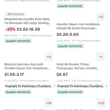
Χωρίς MOQ
·
896 πουλήθηκε πρόσφατα
Χωρίς MOQ
·
293 πουλήθηκε πρόσφατα
Δωρεάν αποστολή
214 επιλογές
+
14
Μινιμαλιστική Αλυσίδα Κολιέ Βάση
Για Μενταγιόν 925 Ασήμι Sterling
Αλυσίδα Λαιμού Από Ανοξείδωτο
Λεπτή Κομψή Box Snake O-Chain
Χάλυβα Με Διπλά Κούμπωμα
-
25
%
$
3.82
-
16.58
Ρυθμιζόμενη
Καβούρι Τετράγωνος Κρίκος Για
$
0.26
-
0.60
Μικτό MOQ
:
2
·
282 πουλήθηκε πρόσφατα
Γυαλιά Μάσκες Γυαλισμένο
Δωρεάν αποστολή
Χωρίς MOQ
·
1K+ πουλήθηκε πρόσφατα
Δωρεάν αποστολή
+
14
+
1
Βραχιόλι Δακτύλου Δαχτυλίδι
Κολιέ Με Φυσικές Πέτρες
Αλυσίδα Χεριού Από Ανοξείδωτο
Πολύχρωμες Χάντρες Αλυσίδα
Χάλυβα Χρυσό Με Ζιργκόν Boho
Κλείδας Με Κούμπωμα Από
$
1.95
-
3.17
$
6.67
Γεωμετρικό Καρδιά Κοσμήματα
Ανοξείδωτο Χάλυβα 316L Για
Γυναικεία
Γυναίκες
Χωρίς MOQ
·
1K+ πουλήθηκε πρόσφατα
Χωρίς MOQ
·
730 πουλήθηκε πρόσφατα
Κορυφή 1% Καλύτερες Πωλήσεις
σε Βραχιόλια
Κορυφή 1% Καλύτερες Πωλήσεις
σε 
Δωρεάν αποστολή
Δωρεάν αποστολή
+
36
+
123