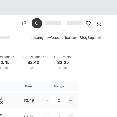
Lösungen
Geschäftsarten
Blog
Support
 19 Stücke
20 - 29 Stücke
≥ 30 Stücke
$
2.45
$
2.40
$
2.35
$
2.49
$
2.49
$
2.49
Preis
Menge
d
$2.49
0
QQ
te
$3.61