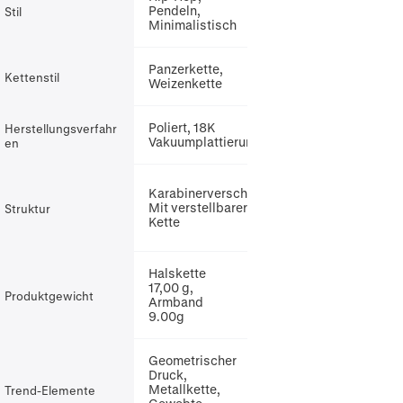
Pendeln,
Stil
Minimalistisch
Panzerkette,
Kettenstil
Weizenkette
Poliert, 18K
Herstellungsverfahr
Vakuumplattierung
en
Karabinerverschluss,
Mit verstellbarer
Struktur
Kette
Halskette
17,00 g,
Produktgewicht
Armband
9.00g
Geometrischer
Druck,
Metallkette,
Trend-Elemente