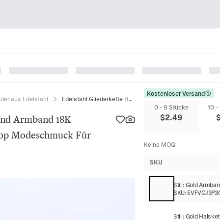
Kostenloser Versand
der aus Edelstahl
Edelstahl Gliederkette Halskette Und Armband 18K Vergoldet Minimalistischer Hip Hop Modeschmuck Für Damen Herren Geschenk
0 - 9 Stücke
10 -
$
2.49
 Und Armband 18K
 Hop Modeschmuck Für
Keine MOQ
SKU
Stil
:
Gold Armban
SKU:
EVFVGJ3P3
Stil
:
Gold Halsket