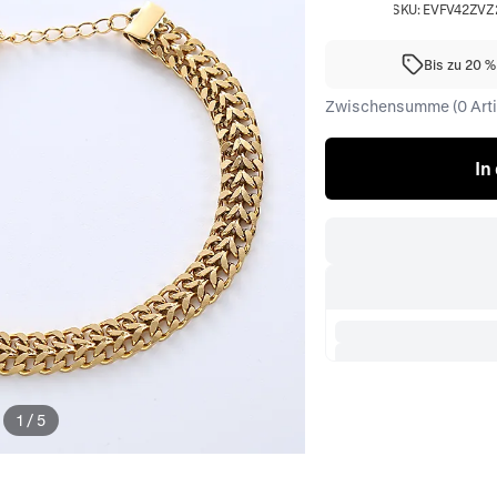
SKU:
EVFV42ZVZ
Bis zu 20 
Zwischensumme (0 Artik
In
1
/
5