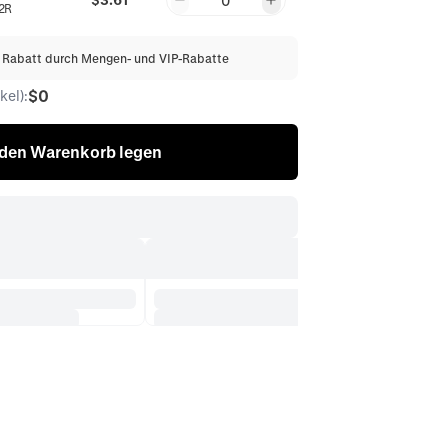
0
2R
% Rabatt durch Mengen- und VIP-Rabatte
$0
el):
 den Warenkorb legen