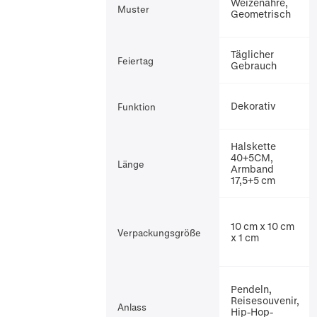
Weizenähre,
Muster
Geometrisch
Täglicher
Feiertag
Gebrauch
Dekorativ
Funktion
Halskette
40+5CM,
Länge
Armband
17,5+5 cm
10 cm x 10 cm
Verpackungsgröße
x 1 cm
Pendeln,
Reisesouvenir,
Anlass
Hip-Hop-