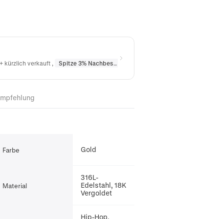
+ kürzlich verkauft
,
Spitze 3% Nachbestellt
in
Halsketten
,
Spitze 10% Nac
Empfehlung
Gold
Farbe
316L-
Edelstahl, 18K
Material
Vergoldet
Hip-Hop,