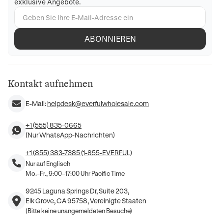
exklusive Angebote.
ABONNIEREN
Kontakt aufnehmen
E-Mail:
helpdesk@everfulwholesale.com
+1 (555) 835-0665
(Nur WhatsApp-Nachrichten)
+1 (855) 383-7385 (1-855-EVERFUL)
Nur auf Englisch
Mo.–Fr., 9:00–17:00 Uhr Pacific Time
9245 Laguna Springs Dr, Suite 203,
Elk Grove, CA 95758, Vereinigte Staaten
(Bitte keine unangemeldeten Besuche)