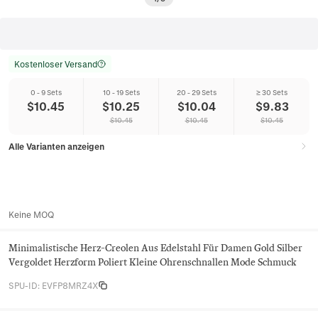
Kostenloser Versand
0 - 9 Sets
10 - 19 Sets
20 - 29 Sets
≥ 30 Sets
$
10.45
$
10.25
$
10.04
$
9.83
$
10.45
$
10.45
$
10.45
Alle Varianten anzeigen
Keine MOQ
Minimalistische Herz-Creolen Aus Edelstahl Für Damen Gold Silber
Vergoldet Herzform Poliert Kleine Ohrenschnallen Mode Schmuck
SPU-ID
:
EVFP8MRZ4X