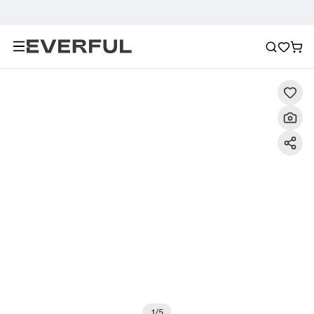
Beschreibung
Detailbilder
FAQ
Empfehlung
1
/
5