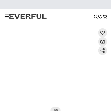
Beschreibung
Detailbilder
FAQ
Empfehlung
1
/
5