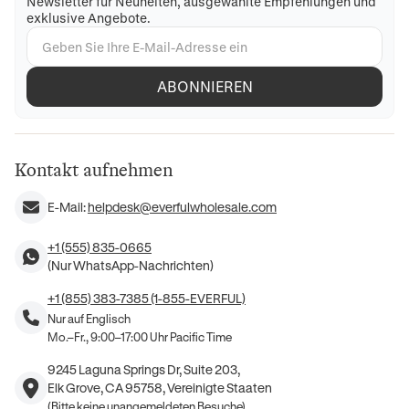
Newsletter für Neuheiten, ausgewählte Empfehlungen und
exklusive Angebote.
ABONNIEREN
Kontakt aufnehmen
E-Mail:
helpdesk@everfulwholesale.com
+1 (555) 835-0665
(Nur WhatsApp-Nachrichten)
+1 (855) 383-7385 (1-855-EVERFUL)
Nur auf Englisch
Mo.–Fr., 9:00–17:00 Uhr Pacific Time
9245 Laguna Springs Dr, Suite 203,
Elk Grove, CA 95758, Vereinigte Staaten
(Bitte keine unangemeldeten Besuche)