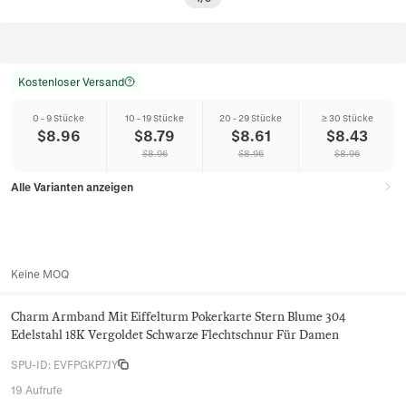
Kostenloser Versand
0 - 9 Stücke
10 - 19 Stücke
20 - 29 Stücke
≥ 30 Stücke
$
8.96
$
8.79
$
8.61
$
8.43
$
8.96
$
8.96
$
8.96
Alle Varianten anzeigen
Keine MOQ
Charm Armband Mit Eiffelturm Pokerkarte Stern Blume 304
Edelstahl 18K Vergoldet Schwarze Flechtschnur Für Damen
SPU-ID
:
EVFPGKP7JY
19 Aufrufe