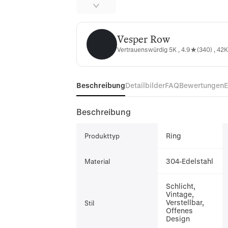
Vesper Row
Vesper Row
Vertrauenswürdig 5K , 4.9★(340) , 42K
Beschreibung
Detailbilder
FAQ
Bewertungen
Beschreibung
Ring
Produkttyp
304-Edelstahl
Material
Schlicht,
Vintage,
Verstellbar,
Stil
Offenes
Design