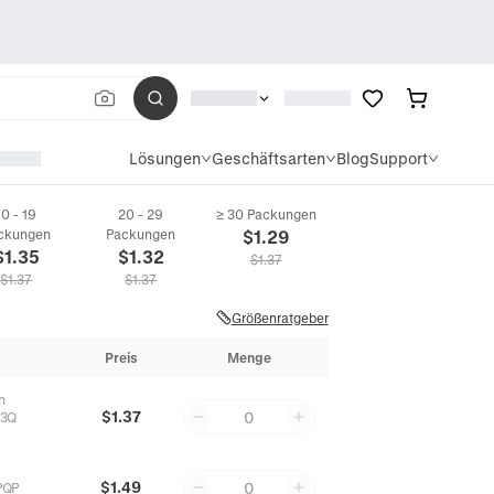
Lösungen
Geschäftsarten
Blog
Support
10 - 19
20 - 29
≥ 30 Packungen
ckungen
Packungen
$
1.29
$
1.35
$
1.32
$
1.37
$
1.37
$
1.37
Größenratgeber
Preis
Menge
n
$1.37
0
Z3Q
$1.49
0
PQP