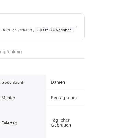
+ kürzlich verkauft
,
Spitze 3% Nachbestellt
in
Halsketten
,
Spitze 10% Nac
Empfehlung
Damen
Geschlecht
Pentagramm
Muster
Täglicher
Feiertag
Gebrauch