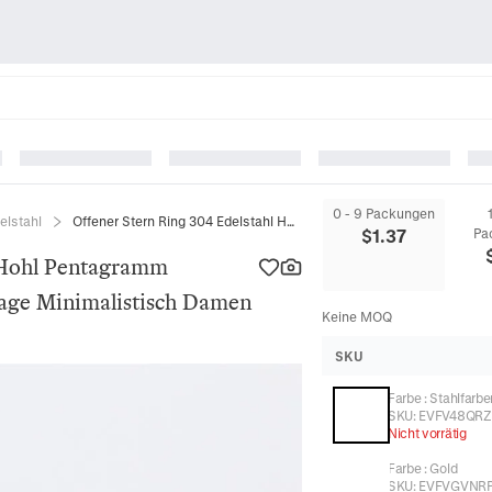
0 - 9 Packungen
elstahl
Offener Stern Ring 304 Edelstahl Hohl Pentagramm Verstellbarer Fingerschmuck Vintage Minimalistisch Damen
$
1.37
Pa
l Hohl Pentagramm
tage Minimalistisch Damen
Keine MOQ
SKU
Farbe
:
Stahlfarbe
SKU:
EVFV48QR
Nicht vorrätig
Farbe
:
Gold
SKU:
EVFVGVNR