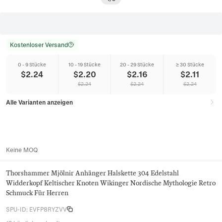
Kostenloser Versand
0 - 9 Stücke
10 - 19 Stücke
20 - 29 Stücke
≥ 30 Stücke
$
2.24
$
2.20
$
2.16
$
2.11
$
2.24
$
2.24
$
2.24
Alle Varianten anzeigen
Keine MOQ
Thorshammer Mjölnir Anhänger Halskette 304 Edelstahl
Widderkopf Keltischer Knoten Wikinger Nordische Mythologie Retro
Schmuck Für Herren
SPU-ID
:
EVFP8RYZVV