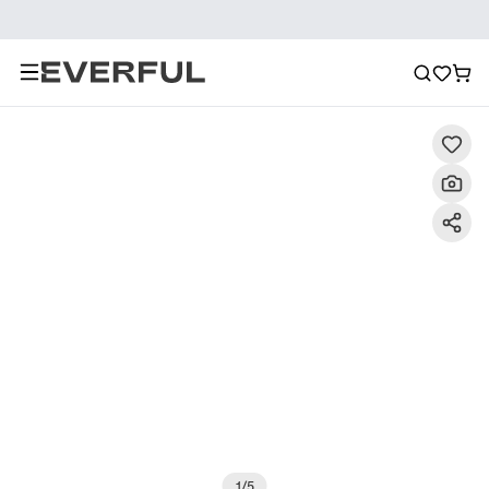
Beschreibung
Detailbilder
FAQ
Empfehlung
1
/
5