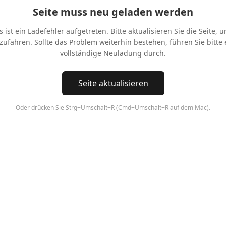
Seite muss neu geladen werden
s ist ein Ladefehler aufgetreten. Bitte aktualisieren Sie die Seite, 
tzufahren. Sollte das Problem weiterhin bestehen, führen Sie bitte 
vollständige Neuladung durch.
Seite aktualisieren
Oder drücken Sie Strg+Umschalt+R (Cmd+Umschalt+R auf dem Mac).