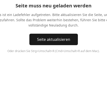
Seite muss neu geladen werden
s ist ein Ladefehler aufgetreten. Bitte aktualisieren Sie die Seite, 
tzufahren. Sollte das Problem weiterhin bestehen, führen Sie bitte 
vollständige Neuladung durch.
Seite aktualisieren
Oder drücken Sie Strg+Umschalt+R (Cmd+Umschalt+R auf dem Mac).