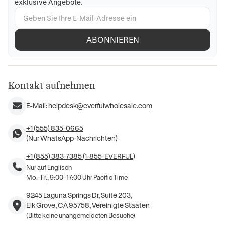
exklusive Angebote.
ABONNIEREN
Kontakt aufnehmen
E-Mail:
helpdesk@everfulwholesale.com
+1 (555) 835-0665
(Nur WhatsApp-Nachrichten)
+1 (855) 383-7385 (1-855-EVERFUL)
Nur auf Englisch
Mo.–Fr., 9:00–17:00 Uhr Pacific Time
9245 Laguna Springs Dr, Suite 203,
Elk Grove, CA 95758, Vereinigte Staaten
(Bitte keine unangemeldeten Besuche)