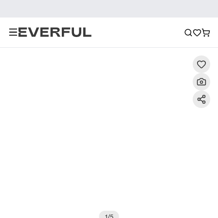
Beschreibung
Detailbilder
FAQ
Empfehlung
1
/
5