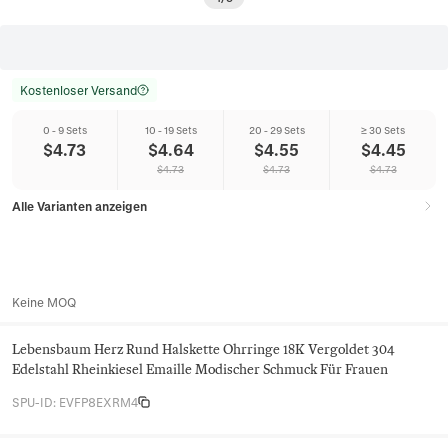
Kostenloser Versand
0 - 9 Sets
10 - 19 Sets
20 - 29 Sets
≥ 30 Sets
$
4.73
$
4.64
$
4.55
$
4.45
$
4.73
$
4.73
$
4.73
Alle Varianten anzeigen
Keine MOQ
Lebensbaum Herz Rund Halskette Ohrringe 18K Vergoldet 304
Edelstahl Rheinkiesel Emaille Modischer Schmuck Für Frauen
SPU-ID
:
EVFP8EXRM4