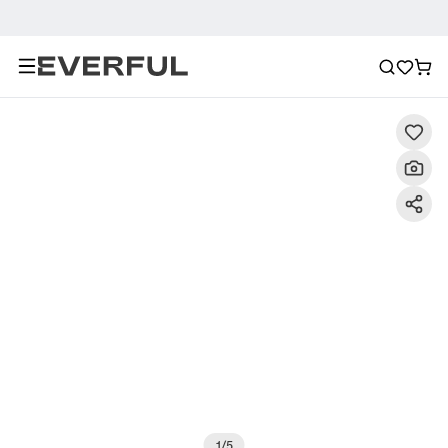
Beschreibung
Detailbilder
FAQ
Empfehlung
1
/
5