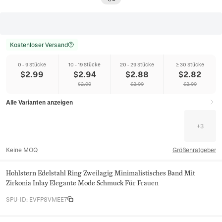
Kostenloser Versand
0 - 9 Stücke
10 - 19 Stücke
20 - 29 Stücke
≥ 30 Stücke
$
2.99
$
2.94
$
2.88
$
2.82
$
2.99
$
2.99
$
2.99
Alle Varianten anzeigen
+
3
Keine MOQ
Größenratgeber
Hohlstern Edelstahl Ring Zweilagig Minimalistisches Band Mit
Zirkonia Inlay Elegante Mode Schmuck Für Frauen
SPU-ID
:
EVFP8VMEE7