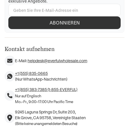
exklusive Angebote.
ABONNIEREN
Kontakt aufnehmen
E-Mail:
helpdesk@everfulwholesale.com
+1 (555) 835-0665
(Nur WhatsApp-Nachrichten)
+1 (855) 383-7385 (1-855-EVERFUL)
Nur auf Englisch
Mo.–Fr., 9:00–17:00 Uhr Pacific Time
9245 Laguna Springs Dr, Suite 203,
Elk Grove, CA 95758, Vereinigte Staaten
(Bitte keine unangemeldeten Besuche)