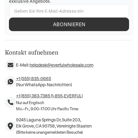
exklusive Angebote.
ABONNIEREN
Kontakt aufnehmen
E-Mail:
helpdesk@everfulwholesale.com
+1 (555) 835-0665
(Nur WhatsApp-Nachrichten)
+1 (855) 383-7385 (1-855-EVERFUL)
Nur auf Englisch
Mo.–Fr., 9:00–17:00 Uhr Pacific Time
9245 Laguna Springs Dr, Suite 203,
Elk Grove, CA 95758, Vereinigte Staaten
(Bitte keine unangemeldeten Besuche)