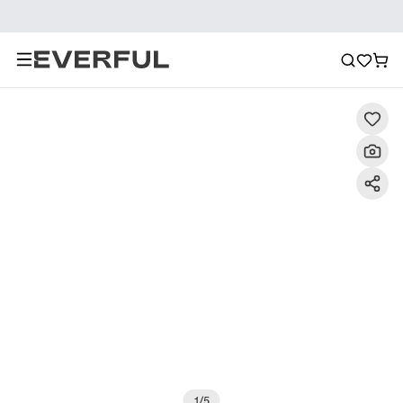
Beschreibung
Detailbilder
FAQ
Empfehlung
1
/
5