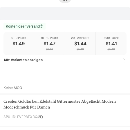
Kostenloser Versand
0 - 9 Paare
10 - 19 Paare
20 - 29 Paare
≥ 30 Paare
$
1.49
$
1.47
$
1.44
$
1.41
$
1.49
$
1.49
$
1.49
Alle Varianten anzeigen
Keine MOQ
Creolen Goldfarben Edelstahl Gittermuster Abgeflacht Modern
Modeschmuck Für Damen
SPU-ID
:
EVFP8EXRQ4