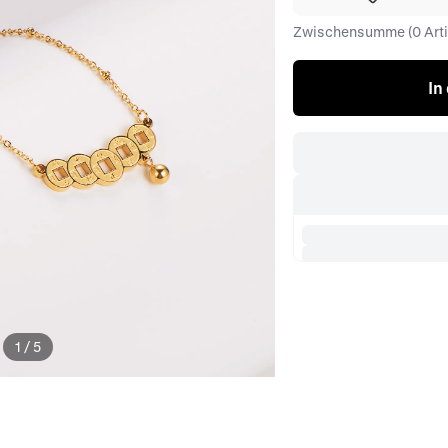
Zwischensumme (0 Artik
In
1
/
5