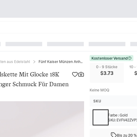
Kostenloser Versand
ten aus Edelstahl
Fünf Kaiser Münzen Anhänger Halskette Mit Glocke 18K Vergoldet 304 Edelstahl Glücksbringer Schmuck Für Damen
0 - 9 Stücke
10 -
$
3.73
skette Mit Glocke 18K
ringer Schmuck Für Damen
Keine MOQ
SKU
Farbe
:
Gold
SKU:
EVFV42ZVP
Bis zu 20 