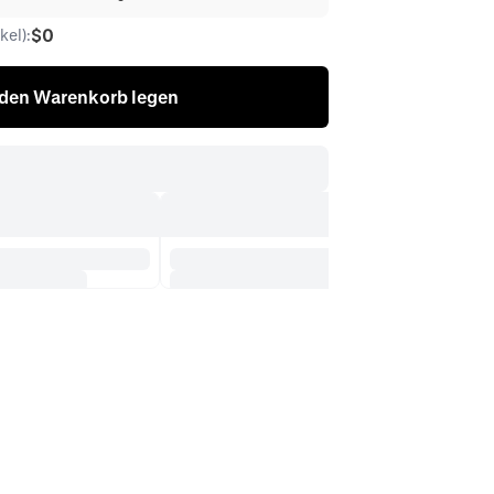
$0
el):
 den Warenkorb legen