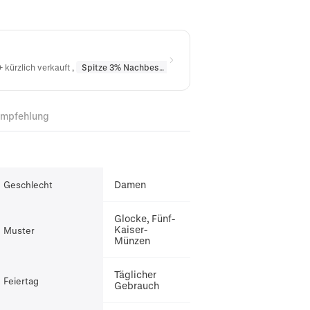
 kürzlich verkauft
,
Spitze 3% Nachbestellt
in
Halsketten
,
Spitze 10% Nach
Empfehlung
Damen
Geschlecht
Glocke, Fünf-
Kaiser-
Muster
Münzen
Täglicher
Feiertag
Gebrauch