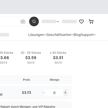
Lösungen
Geschäftsarten
Blog
Support
 19 Stücke
20 - 29 Stücke
≥ 30 Stücke
$
3.66
$
3.59
$
3.51
$
3.73
$
3.73
$
3.73
Preis
Menge
$3.73
0
3R
% Rabatt durch Mengen- und VIP-Rabatte