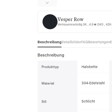
Vesper Row
Vesper Row
Vertrauenswürdig 5K , 4.9★(341) , 42K+
Beschreibung
Detailbilder
FAQ
Bewertungen
Beschreibung
Halskette
Produkttyp
304-Edelstahl
Material
Schlicht
Stil