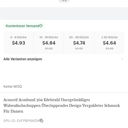
Kostenloser Versand
0 - 9 Stücke
10 - 19 Stücke
20 - 29 Stücke
≥ 30 Stücke
$
4.93
$
4.84
$
4.74
$
4.64
$
4.93
$
4.93
$
4.93
Alle Varianten anzeigen
Keine MOQ
Armreif Armband 304 Edelstahl Unregelmäßiges
Wabenfischschuppen Überlappendes Design Vergoldeter Schmuck
Für Damen
SPU-ID
:
EVFP8P4M2M