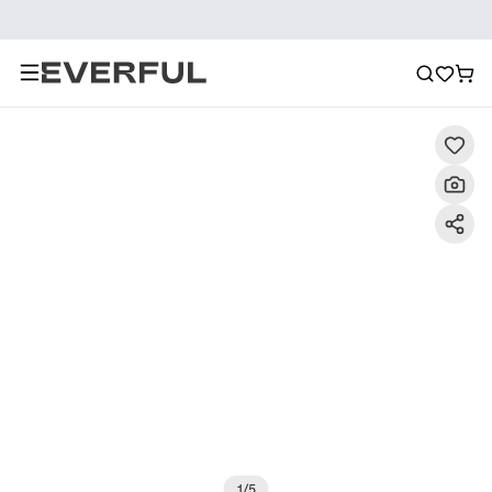
Beschreibung
Detailbilder
FAQ
Empfehlung
1
/
5