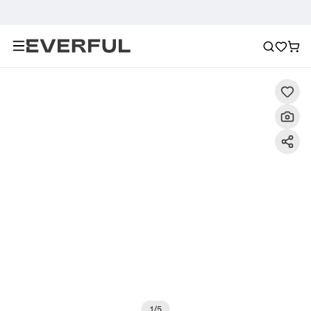
Beschreibung
Detailbilder
FAQ
Empfehlung
1
/
5