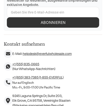
Newsletter für Neuheiten, ausgewählte Empfehlungen und
exklusive Angebote.
ABONNIEREN
Kontakt aufnehmen
E-Mail:
helpdesk@everfulwholesale.com
+1 (555) 835-0665
(Nur WhatsApp-Nachrichten)
+1 (855) 383-7385 (1-855-EVERFUL)
Nur auf Englisch
Mo.–Fr., 9:00–17:00 Uhr Pacific Time
9245 Laguna Springs Dr, Suite 203,
Elk Grove, CA 95758, Vereinigte Staaten
(Bitte keine unangemeldeten Besuche)