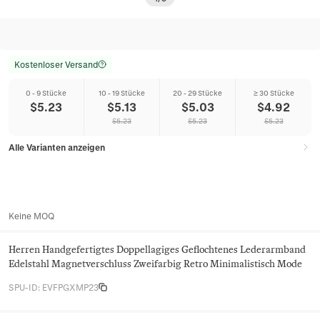
Kostenloser Versand
0 - 9 Stücke
10 - 19 Stücke
20 - 29 Stücke
≥ 30 Stücke
$
5.23
$
5.13
$
5.03
$
4.92
$
5.23
$
5.23
$
5.23
Alle Varianten anzeigen
Keine MOQ
Herren Handgefertigtes Doppellagiges Geflochtenes Lederarmband
Edelstahl Magnetverschluss Zweifarbig Retro Minimalistisch Mode
SPU-ID
:
EVFPGXMP23