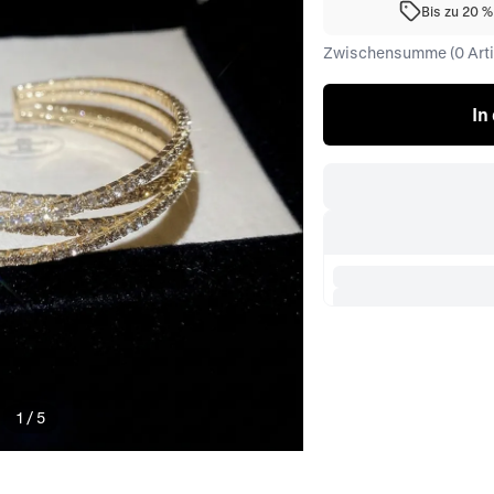
Bis zu 20 
Zwischensumme (0 Artik
In
1
/
5