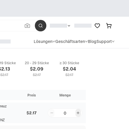
Lösungen
Geschäftsarten
Blog
Support
 19 Stücke
20 - 29 Stücke
≥ 30 Stücke
$
2.13
$
2.09
$
2.04
$
2.17
$
2.17
$
2.17
Preis
Menge
Kreuz
$2.17
0
3NZ