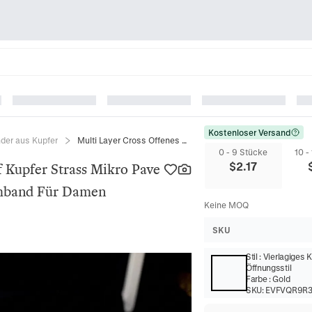
Kostenloser Versand
der aus Kupfer
Multi Layer Cross Offenes Armreif Kupfer Strass Mikro Pave Luxus Eleganter Manschetten Armband Für Damen Accessoires
0 - 9 Stücke
10 -
$
2.17
f Kupfer Strass Mikro Pave
rmband Für Damen
Keine MOQ
SKU
Stil
:
Vierlagiges 
Öffnungsstil
Farbe
:
Gold
SKU:
EVFVQR9R