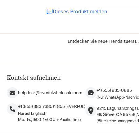
Dieses Produkt melden
Entdecken Sie neue Trends zuerst.
Kontakt aufnehmen
+1 (555) 835-0665
helpdesk@everfulwholesale.com
(Nur WhatsApp-Nachric
+1 (855) 383-7385 (1-855-EVERFUL)
9245 Laguna Springs Dr
Nur auf Englisch
Elk Grove, CA 95758, 
Mo.–Fr., 9:00–17:00 Uhr Pacific Time
(Bitte keine unangemel