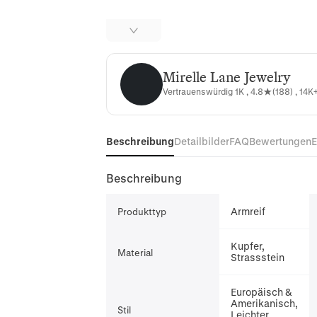
Mirelle Lane Jewelry
Mirelle Lane Jewelry
Vertrauenswürdig 1K , 4.8★(188) , 14K+
Beschreibung
Detailbilder
FAQ
Bewertungen
Beschreibung
Armreif
Produkttyp
Kupfer,
Material
Strassstein
Europäisch &
Amerikanisch,
Stil
Leichter