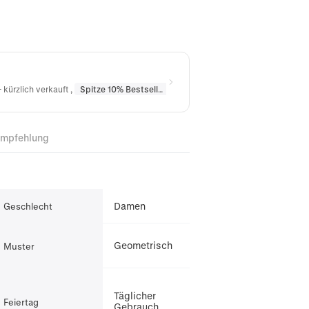
 kürzlich verkauft
,
Spitze 10% Bestseller
in
Ohrringe
Empfehlung
Damen
Geschlecht
Geometrisch
Muster
Täglicher
Feiertag
Gebrauch