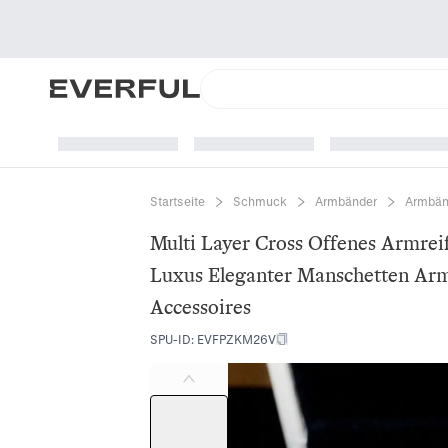
Startseite
Schmuck
Armbänder
Armbän
Multi Layer Cross Offenes Armrei
Luxus Eleganter Manschetten A
Accessoires
SPU-ID
:
EVFPZKM26V