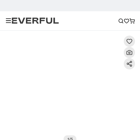
Beschreibung
Detailbilder
FAQ
Empfehlung
1
/
5