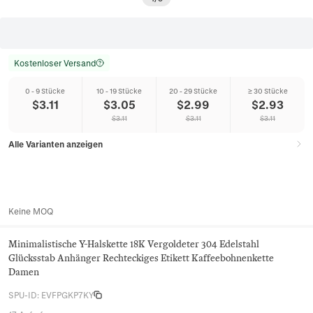
Kostenloser Versand
0 - 9 Stücke
10 - 19 Stücke
20 - 29 Stücke
≥ 30 Stücke
$
3.11
$
3.05
$
2.99
$
2.93
$
3.11
$
3.11
$
3.11
Alle Varianten anzeigen
Keine MOQ
Minimalistische Y-Halskette 18K Vergoldeter 304 Edelstahl
Glücksstab Anhänger Rechteckiges Etikett Kaffeebohnenkette
Damen
SPU-ID
:
EVFPGKP7KY