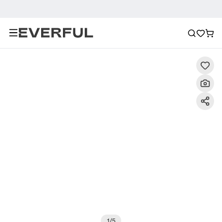
Beschreibung
Detailbilder
FAQ
Empfehlung
1
/
5