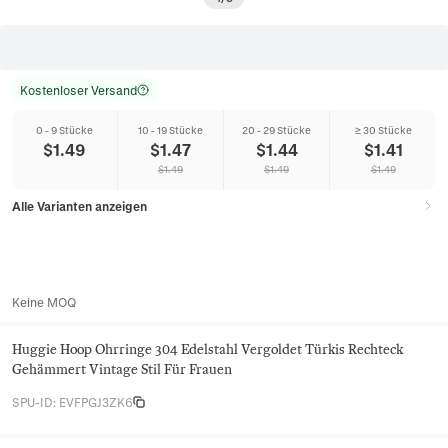
Kostenloser Versand
0 - 9 Stücke
10 - 19 Stücke
20 - 29 Stücke
≥ 30 Stücke
$
1.49
$
1.47
$
1.44
$
1.41
$
1.49
$
1.49
$
1.49
Alle Varianten anzeigen
Keine MOQ
Huggie Hoop Ohrringe 304 Edelstahl Vergoldet Türkis Rechteck
Gehämmert Vintage Stil Für Frauen
SPU-ID
:
EVFPGJ3ZK6