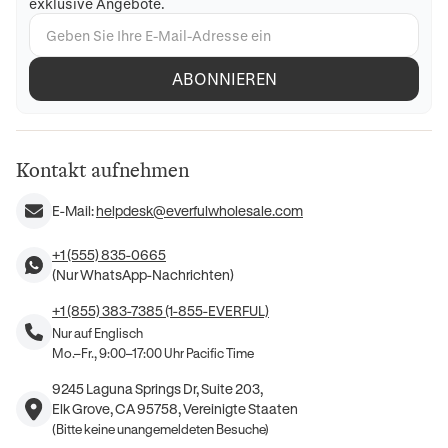
exklusive Angebote.
ABONNIEREN
Kontakt aufnehmen
E-Mail:
helpdesk@everfulwholesale.com
+1 (555) 835-0665
(Nur WhatsApp-Nachrichten)
+1 (855) 383-7385 (1-855-EVERFUL)
Nur auf Englisch
Mo.–Fr., 9:00–17:00 Uhr Pacific Time
9245 Laguna Springs Dr, Suite 203,
Elk Grove, CA 95758, Vereinigte Staaten
(Bitte keine unangemeldeten Besuche)