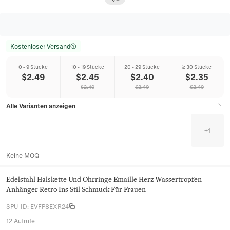
Kostenloser Versand
0 - 9 Stücke
10 - 19 Stücke
20 - 29 Stücke
≥ 30 Stücke
$
2.49
$
2.45
$
2.40
$
2.35
$
2.49
$
2.49
$
2.49
Alle Varianten anzeigen
+
1
Keine MOQ
Edelstahl Halskette Und Ohrringe Emaille Herz Wassertropfen
Anhänger Retro Ins Stil Schmuck Für Frauen
SPU-ID
:
EVFP8EXR24
12 Aufrufe