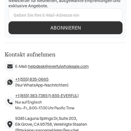
Newsletter für Neuheiten, ausgewählte Empfehlungen und
exklusive Angebote.
ABONNIEREN
Kontakt aufnehmen
E-Mail:
helpdesk@everfulwholesale.com
+1 (555) 835-0665
(Nur WhatsApp-Nachrichten)
+1 (855) 383-7385 (1-855-EVERFUL)
Nur auf Englisch
Mo.–Fr., 9:00–17:00 Uhr Pacific Time
9245 Laguna Springs Dr, Suite 203,
Elk Grove, CA 95758, Vereinigte Staaten
(Bitte keine unangemeldeten Besuche)