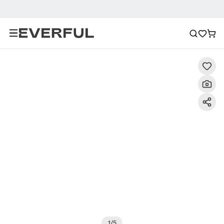
Beschreibung
Detailbilder
FAQ
Empfehlung
1
/
5