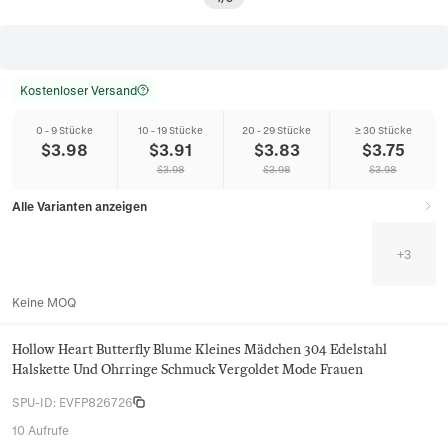
Kostenloser Versand
0 - 9 Stücke
10 - 19 Stücke
20 - 29 Stücke
≥ 30 Stücke
$
3.98
$
3.91
$
3.83
$
3.75
$
3.98
$
3.98
$
3.98
Alle Varianten anzeigen
+
3
Keine MOQ
Hollow Heart Butterfly Blume Kleines Mädchen 304 Edelstahl
Halskette Und Ohrringe Schmuck Vergoldet Mode Frauen
SPU-ID
:
EVFP826726
10 Aufrufe