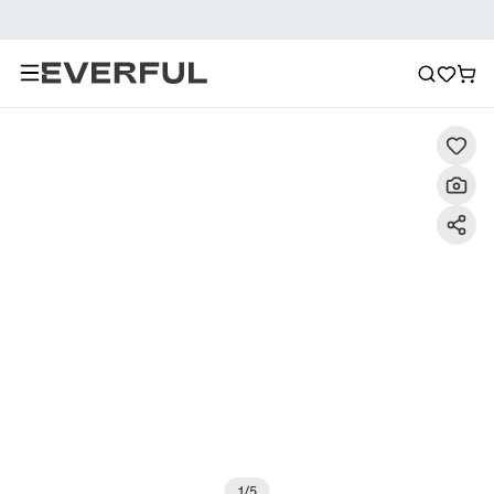
Beschreibung
Detailbilder
FAQ
Empfehlung
1
/
5