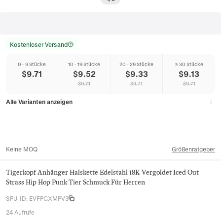
Kostenloser Versand
0 - 9 Stücke
10 - 19 Stücke
20 - 29 Stücke
≥ 30 Stücke
$
9.71
$
9.52
$
9.33
$
9.13
$
9.71
$
9.71
$
9.71
Alle Varianten anzeigen
Keine MOQ
Größenratgeber
Tigerkopf Anhänger Halskette Edelstahl 18K Vergoldet Iced Out
Strass Hip Hop Punk Tier Schmuck Für Herren
SPU-ID
:
EVFPGXMPV3
24 Aufrufe