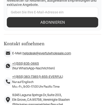
Newsletter für Neuheiten, ausgewählte Empfehlungen und
exklusive Angebote.
ABONNIEREN
Kontakt aufnehmen
E-Mail:
helpdesk@everfulwholesale.com
+1 (555) 835-0665
(Nur WhatsApp-Nachrichten)
+1 (855) 383-7385 (1-855-EVERFUL)
Nur auf Englisch
Mo.–Fr., 9:00–17:00 Uhr Pacific Time
9245 Laguna Springs Dr, Suite 203,
Elk Grove, CA 95758, Vereinigte Staaten
(Bitte keine unangemeldeten Besuche)