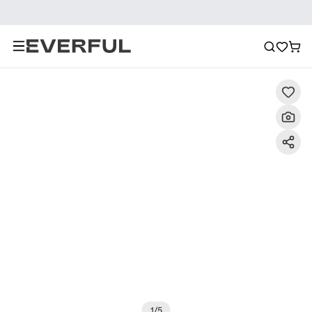
Beschreibung
Detailbilder
FAQ
Empfehlung
1
/
5