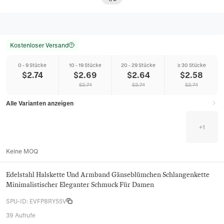
Kostenloser Versand
0 - 9 Stücke
10 - 19 Stücke
20 - 29 Stücke
≥ 30 Stücke
$
2.74
$
2.69
$
2.64
$
2.58
$
2.74
$
2.74
$
2.74
Alle Varianten anzeigen
+
1
Keine MOQ
Edelstahl Halskette Und Armband Gänseblümchen Schlangenkette
Minimalistischer Eleganter Schmuck Für Damen
SPU-ID
:
EVFP8RY55V
39 Aufrufe