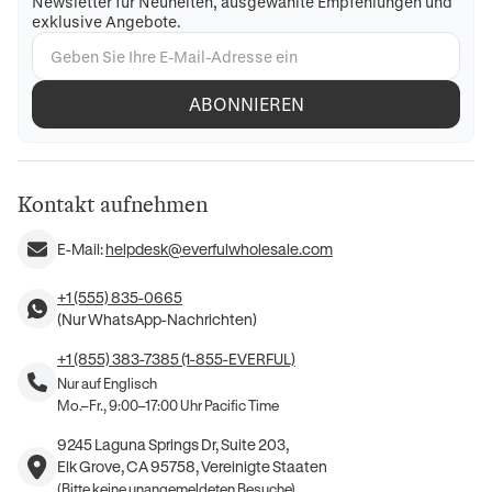
Newsletter für Neuheiten, ausgewählte Empfehlungen und
exklusive Angebote.
ABONNIEREN
Kontakt aufnehmen
E-Mail:
helpdesk@everfulwholesale.com
+1 (555) 835-0665
(Nur WhatsApp-Nachrichten)
+1 (855) 383-7385 (1-855-EVERFUL)
Nur auf Englisch
Mo.–Fr., 9:00–17:00 Uhr Pacific Time
9245 Laguna Springs Dr, Suite 203,
Elk Grove, CA 95758, Vereinigte Staaten
(Bitte keine unangemeldeten Besuche)