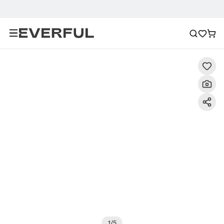
Beschreibung
Detailbilder
FAQ
Empfehlung
1
/
5