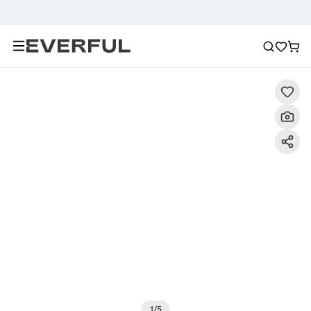
Beschreibung
Detailbilder
FAQ
Empfehlung
1
/
5