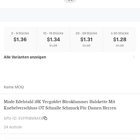
0 - 9 Stücke
10 - 19 Stücke
20 - 29 Stücke
≥ 30 Stücke
$
1.36
$
1.34
$
1.31
$
1.28
$
1.36
$
1.36
$
1.36
Alle Varianten anzeigen
Keine MOQ
Mode Edelstahl 18K Vergoldet Büroklammer Halskette Mit
Knebelverschluss OT Schnalle Schmuck Für Damen Herren
SPU-ID
:
EVFPJ8MMX8
24 Aufrufe