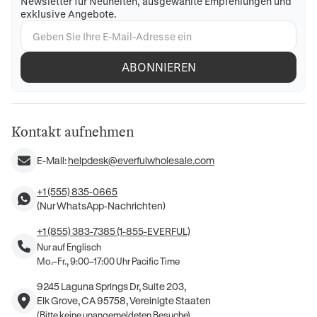
Newsletter für Neuheiten, ausgewählte Empfehlungen und
exklusive Angebote.
ABONNIEREN
Kontakt aufnehmen
E-Mail:
helpdesk@everfulwholesale.com
+1 (555) 835-0665
(Nur WhatsApp-Nachrichten)
+1 (855) 383-7385 (1-855-EVERFUL)
Nur auf Englisch
Mo.–Fr., 9:00–17:00 Uhr Pacific Time
9245 Laguna Springs Dr, Suite 203,
Elk Grove, CA 95758, Vereinigte Staaten
(Bitte keine unangemeldeten Besuche)