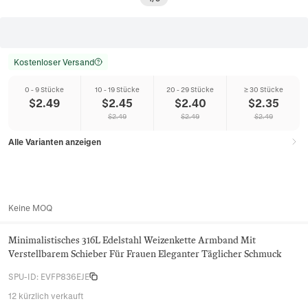
Kostenloser Versand
0 - 9 Stücke
10 - 19 Stücke
20 - 29 Stücke
≥ 30 Stücke
$
2.49
$
2.45
$
2.40
$
2.35
$
2.49
$
2.49
$
2.49
Alle Varianten anzeigen
Keine MOQ
Minimalistisches 316L Edelstahl Weizenkette Armband Mit
Verstellbarem Schieber Für Frauen Eleganter Täglicher Schmuck
SPU-ID
:
EVFP836EJE
12 kürzlich verkauft