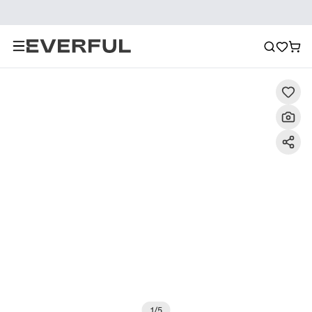
Beschreibung
Detailbilder
FAQ
Empfehlung
1
/
5