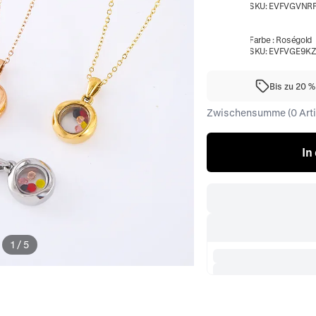
SKU:
EVFVGVNR
Farbe
:
Roségold
SKU:
EVFVGE9KZ
Bis zu 20 
Zwischensumme (0 Artik
In
1
/
5