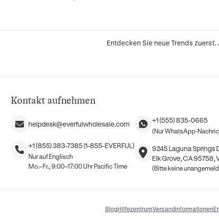
Entdecken Sie neue Trends zuerst.
Kontakt aufnehmen
+1 (555) 835-0665
helpdesk@everfulwholesale.com
(Nur WhatsApp-Nachric
+1 (855) 383-7385 (1-855-EVERFUL)
9245 Laguna Springs Dr
Nur auf Englisch
Elk Grove, CA 95758, 
Mo.–Fr., 9:00–17:00 Uhr Pacific Time
(Bitte keine unangemel
Blog
Hilfezentrum
Versandinformationen
E