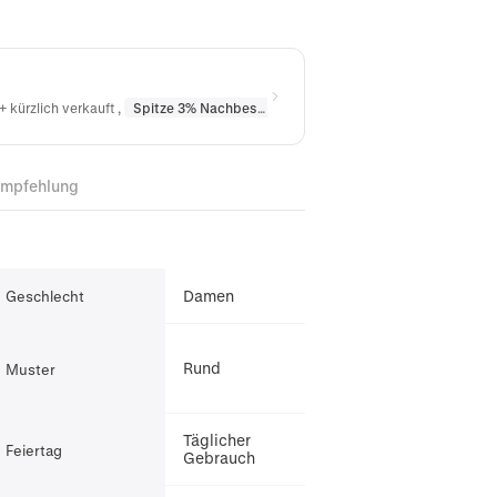
+ kürzlich verkauft
,
Spitze 3% Nachbestellt
in
Halsketten
,
Spitze 10% Nac
Empfehlung
Damen
Geschlecht
Rund
Muster
Täglicher
Feiertag
Gebrauch