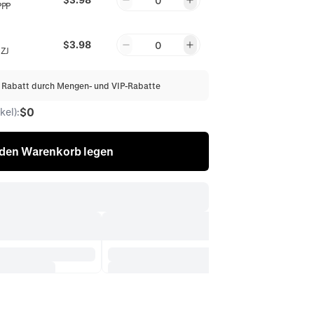
0
PPP
$3.98
0
ZJ
% Rabatt durch Mengen- und VIP-Rabatte
$0
el):
 den Warenkorb legen