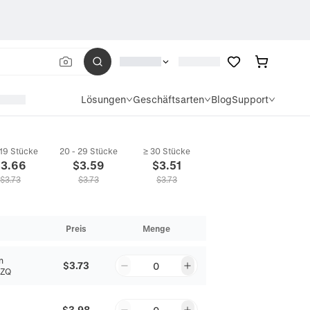
Lösungen
Geschäftsarten
Blog
Support
 19 Stücke
20 - 29 Stücke
≥ 30 Stücke
$
3.66
$
3.59
$
3.51
$
3.73
$
3.73
$
3.73
Preis
Menge
n
$3.73
0
ZZQ
$3.98