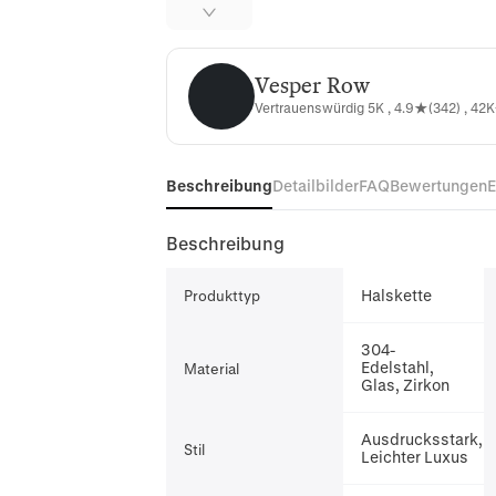
Vesper Row
Vesper Row
Vertrauenswürdig 5K , 4.9★(342) , 42K
Beschreibung
Detailbilder
FAQ
Bewertungen
Beschreibung
Halskette
Produkttyp
304-
Edelstahl,
Material
Glas, Zirkon
Ausdrucksstark,
Stil
Leichter Luxus