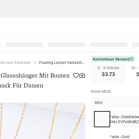
Kostenloser Versand
ten aus Edelstahl
Floating Locket Halskette Runder Glasanhänger Mit Bunten Kristallen 304 Edelstahlkette Schmuck Für Damen
0 - 9 Stücke
10 -
$
3.73
r Glasanhänger Mit Bunten
hmuck Für Damen
Keine MOQ
SKU
Farbe
:
Stahlfarbe
SKU:
EVFV48QR
Farbe
:
Gold