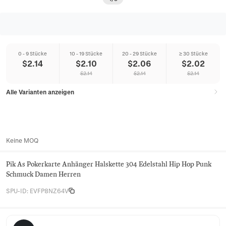
0 - 9 Stücke
10 - 19 Stücke
20 - 29 Stücke
≥ 30 Stücke
$
2.14
$
2.10
$
2.06
$
2.02
$
2.14
$
2.14
$
2.14
Alle Varianten anzeigen
Keine MOQ
Pik As Pokerkarte Anhänger Halskette 304 Edelstahl Hip Hop Punk
Schmuck Damen Herren
SPU-ID
:
EVFP8NZ64V
Vesper Row