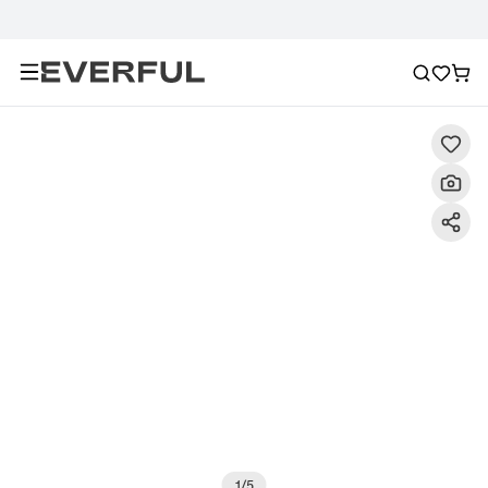
Beschreibung
Detailbilder
FAQ
Empfehlung
1
/
5