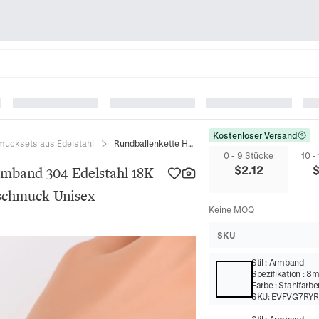
Kostenloser Versand
ucksets aus Edelstahl
Rundballenkette Halskette Und Armband 304 Edelstahl 18K Vergoldet Minimalistischer Modeschmuck Unisex
0 - 9 Stücke
10 -
$
2.12
rmband 304 Edelstahl 18K
eschmuck Unisex
Keine MOQ
SKU
Stil
:
Armband
Spezifikation
:
8
Farbe
:
Stahlfarbe
SKU:
EVFVG7RY