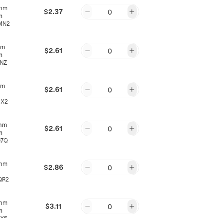
mm
$2.37
0
n
MN2
mm
$2.61
0
n
RNZ
mm
$2.61
0
6X2
mm
$2.61
0
n
Q7Q
mm
$2.86
0
QR2
mm
$3.11
0
n