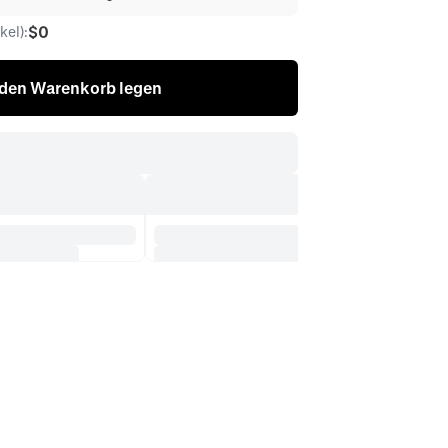
$0
el):
 den Warenkorb legen