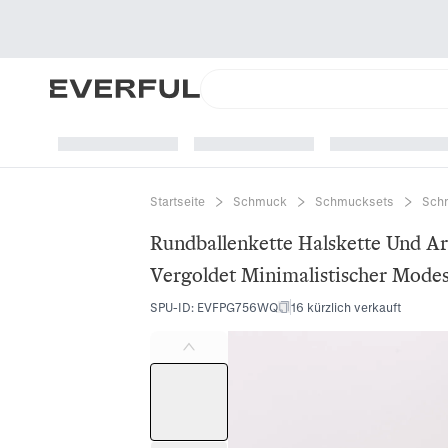
Startseite
Schmuck
Schmucksets
Schm
Rundballenkette Halskette Und A
Vergoldet Minimalistischer Mod
SPU-ID
:
EVFPG756WQ
16 kürzlich verkauft