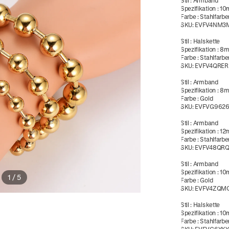
Stil
:
Armband
Spezifikation
:
10
Farbe
:
Stahlfarbe
SKU:
EVFV4NM3
Stil
:
Halskette
Spezifikation
:
8
Farbe
:
Stahlfarbe
SKU:
EVFV4QRE
Stil
:
Armband
Spezifikation
:
8
Farbe
:
Gold
SKU:
EVFVG962
Stil
:
Armband
Spezifikation
:
12
Farbe
:
Stahlfarbe
SKU:
EVFV48QR
Stil
:
Armband
Spezifikation
:
10
1
/
5
Farbe
:
Gold
SKU:
EVFV4ZQM
Stil
:
Halskette
Spezifikation
:
10
Farbe
:
Stahlfarbe