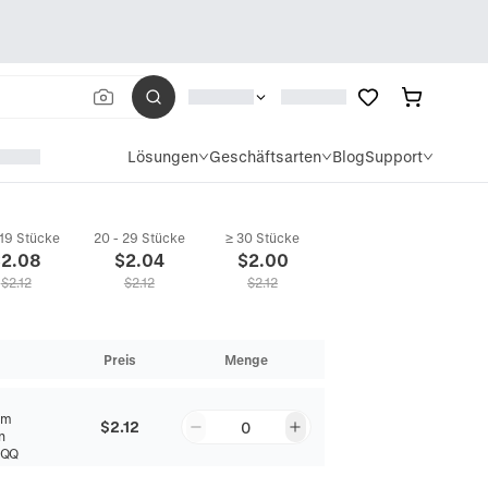
Lösungen
Geschäftsarten
Blog
Support
 19 Stücke
20 - 29 Stücke
≥ 30 Stücke
$
2.08
$
2.04
$
2.00
$
2.12
$
2.12
$
2.12
Preis
Menge
mm
$2.12
0
n
RQQ