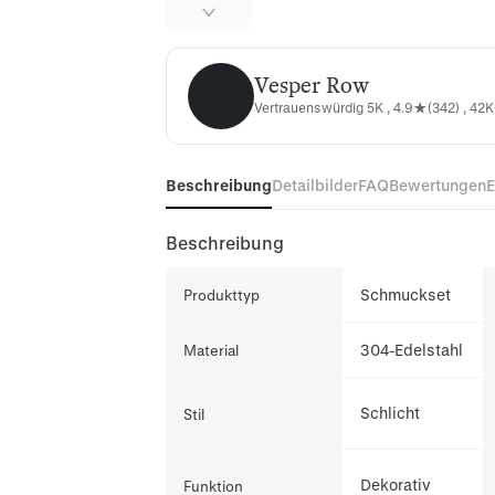
Vesper Row
Vesper Row
Vertrauenswürdig 5K , 4.9★(342) , 42K
Beschreibung
Detailbilder
FAQ
Bewertungen
Beschreibung
Schmuckset
Produkttyp
304-Edelstahl
Material
Schlicht
Stil
Dekorativ
Funktion