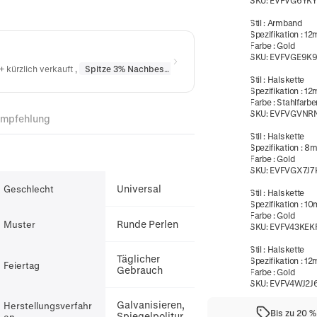
SKU:
EVFVG6YK
Stil
:
Armband
Spezifikation
:
12
Farbe
:
Gold
SKU:
EVFVGE9K
+ kürzlich verkauft
,
Spitze 3% Nachbestellt
in
Halsketten
,
Spitze 10% Nac
Stil
:
Halskette
Spezifikation
:
12
Farbe
:
Stahlfarbe
SKU:
EVFVGVNR
Empfehlung
Stil
:
Halskette
Spezifikation
:
8
Farbe
:
Gold
SKU:
EVFVGX7J7
Universal
Geschlecht
Stil
:
Halskette
Spezifikation
:
10
Farbe
:
Gold
Runde Perlen
Muster
SKU:
EVFV43KEK
Stil
:
Halskette
Täglicher
Spezifikation
:
12
Feiertag
Gebrauch
Farbe
:
Gold
SKU:
EVFV4WJ2J
Galvanisieren,
Herstellungsverfahr
Bis zu 20 
Spiegelpolitur
en