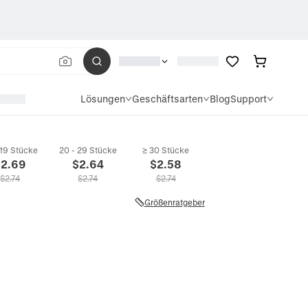
Lösungen
Geschäftsarten
Blog
Support
 19 Stücke
20 - 29 Stücke
≥ 30 Stücke
$
2.69
$
2.64
$
2.58
$
2.74
$
2.74
$
2.74
Größenratgeber