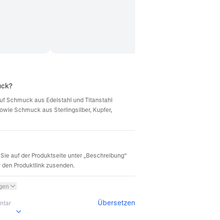
uck?
d auf Schmuck aus Edelstahl und Titanstahl
sowie Schmuck aus Sterlingsilber, Kupfer,
Sie auf der Produktseite unter „Beschreibung“
r den Produktlink zusenden.
igen
Übersetzen
ntar