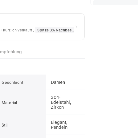
+ kürzlich verkauft
,
Spitze 3% Nachbestellt
in
Halsketten
,
Spitze 10% Nac
Empfehlung
Damen
Geschlecht
304-
Edelstahl,
Material
Zirkon
Elegant,
Stil
Pendeln