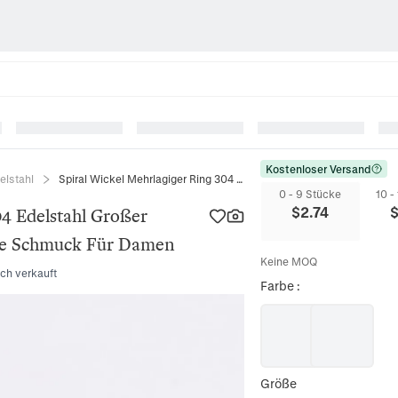
Kostenloser Versand
elstahl
Spiral Wickel Mehrlagiger Ring 304 Edelstahl Großer Zirkonia Eingelegt Eleganter Mode Schmuck Für Damen
0 - 9 Stücke
10 -
$
2.74
04 Edelstahl Großer
ode Schmuck Für Damen
Keine MOQ
ich verkauft
Farbe
:
Größe