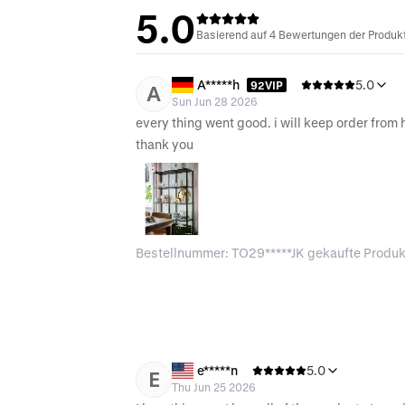
5.0
Basierend auf 4 Bewertungen der Produktq
A*****h
5.0
92VIP
A
Sun Jun 28 2026
every thing went good. i will keep order from h
thank you 
Bestellnummer: TO29*****JK gekaufte Produk
e*****n
5.0
E
Thu Jun 25 2026