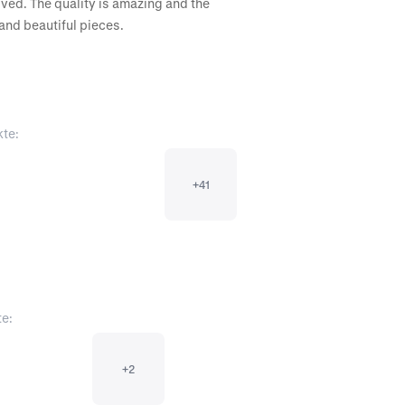
ceived. The quality is amazing and the 
 and beautiful pieces.
kte:
+
41
te:
+
2