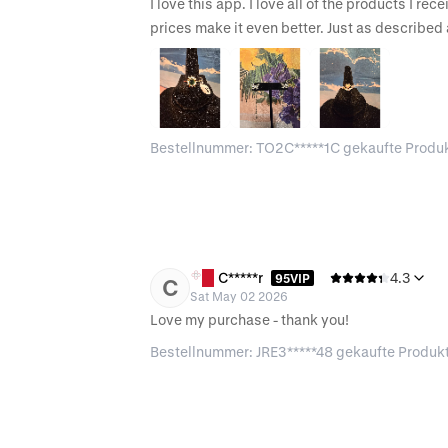
I love this app. I love all of the products I re
prices make it even better. Just as described
Bestellnummer: TO2C*****1C gekaufte Produ
C*****r
4.3
95VIP
C
Sat May 02 2026
Love my purchase - thank you! 
Bestellnummer: JRE3*****48 gekaufte Produk