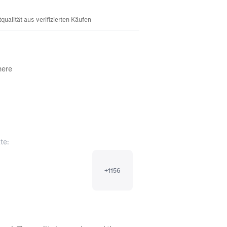
ualität aus verifizierten Käufen
ere 

te:
+
1156