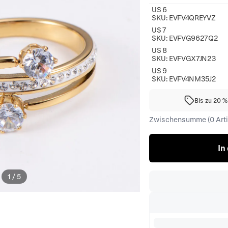
US 6
SKU:
EVFV4QREYVZ
US 7
SKU:
EVFVG9627Q2
US 8
SKU:
EVFVGX7JN23
US 9
SKU:
EVFV4NM35J2
Bis zu 20 
Zwischensumme (0 Artik
In
1
/
5