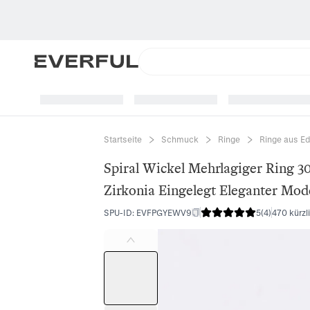
Startseite
Schmuck
Ringe
Ringe aus Ed
Spiral Wickel Mehrlagiger Ring 3
Zirkonia Eingelegt Eleganter M
SPU-ID
:
EVFPGYEWV9
5
(
4
)
470 kürzl