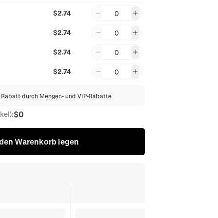
$2.74
0
$2.74
0
$2.74
0
$2.74
0
% Rabatt durch Mengen- und VIP-Rabatte
$0
el):
 den Warenkorb legen