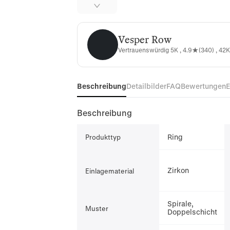
Vesper Row
Vesper Row
Vertrauenswürdig 5K , 4.9★(340) , 42K
Beschreibung
Detailbilder
FAQ
Bewertungen
Beschreibung
Ring
Produkttyp
Zirkon
Einlagematerial
Spirale,
Muster
Doppelschicht