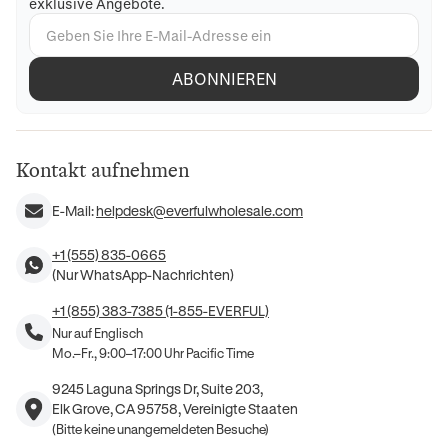
exklusive Angebote.
ABONNIEREN
Kontakt aufnehmen
E-Mail:
helpdesk@everfulwholesale.com
+1 (555) 835-0665
(Nur WhatsApp-Nachrichten)
+1 (855) 383-7385 (1-855-EVERFUL)
Nur auf Englisch
Mo.–Fr., 9:00–17:00 Uhr Pacific Time
9245 Laguna Springs Dr, Suite 203,
Elk Grove, CA 95758, Vereinigte Staaten
(Bitte keine unangemeldeten Besuche)