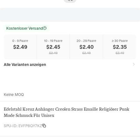
Kostenloser Versand
0 - 9 Paare
10 - 19 Paare
20 - 29 Paare
≥ 30 Paare
$
2.49
$
2.45
$
2.40
$
2.35
$
2.49
$
2.49
$
2.49
Alle Varianten anzeigen
Keine MOQ
Edelstahl Kreuz Anhänger Creolen Strass Emaille Religiöser Punk
Mode Schmuck Für Unisex
SPU-ID
:
EVFP8QY7KZ