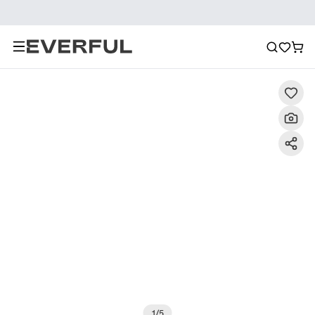
Beschreibung
Detailbilder
FAQ
Empfehlung
1
/
5