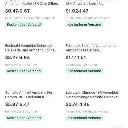
Anhänger Kupfer 18K Gold Silber
18K Vergoldet Schleife
Plattiert Mit Zirkonia DIY Schmuck
Schmetterling Sonne Wasserdicht
$
0.47
-
0.67
$
1.02
-
1.47
Zubehör Für Damen
Hypoallergen Für
Schmuckherstellung
Misch-MOQ
:
2
·
74 kürzlich verkauft
Keine MOQ
·
35 kürzlich verkauft
Kostenloser Versand
Kostenloser Versand
Edelstahl Vergoldet Schmuck
Edelstahl Schleife Verstellbares
Halskette Und Armband Sonne
Armband Für Damen
Gesicht Herz Schleife
Minimalistische Boxkette Gold
$
3.27
-
6.94
$
1.17
-
1.51
Keramikperlen Blau Weiß Blume
Silber Bogen Anhänger Armreif
Damen
Schmuck
Keine MOQ
·
47 Aufrufe
Keine MOQ
·
28 Aufrufe
Kostenloser Versand
Kostenloser Versand
Schleife Armreif Armband Für
Edelstahl Ohrringe 18K Vergoldet
Damen 316L Edelstahl 18K
Herz Schlange Schleife Barocke
Vergoldet Mit Strass Schleife Inlaid
Künstliche Perle Zirkon Strass
$
5.97
-
6.47
$
3.74
-
4.46
Elegantes Weihnachtsgeschenk
Mode Schmuck Für Frauen
Keine MOQ
·
32 Aufrufe
Keine MOQ
·
69 kürzlich verkauft
Kostenloser Versand
Kostenloser Versand