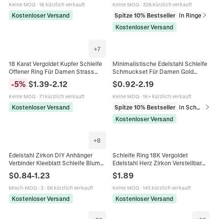
Keine MOQ
·
18 kürzlich verkauft
Keine MOQ
·
326 kürzlich verkauft
Kostenloser Versand
Spitze 10% Bestseller
In Ringe
Kostenloser Versand
+
7
18 Karat Vergoldet Kupfer Schleife
Minimalistische Edelstahl Schleife
Offener Ring Für Damen Strass
Schmuckset Für Damen Gold
Eingelegt Verstellbar Funkelnd
Silber Vergoldet Halskette Und
-
5
%
$
1.39
-
2.12
$
0.92
-
2.19
Schmetterlingsknoten Mode
Ohrringe Mode Zarte Schleifen
Fingerschmuck
Schmuck
Keine MOQ
·
71 kürzlich verkauft
Keine MOQ
·
1K+ kürzlich verkauft
Kostenloser Versand
Spitze 10% Bestseller
In Schmucksets
Kostenloser Versand
+
8
Edelstahl Zirkon DIY Anhänger
Schleife Ring 18K Vergoldet
Verbinder Kleeblatt Schleife Blume
Edelstahl Herz Zirkon Verstellbar
Kreuz Für Schmuckherstellung
Offen Trendiger Schmuck Damen
$
0.84
-
1.23
$
1.89
Basteln Gold Schwarz Weiß
Misch-MOQ
:
3
·
56 kürzlich verkauft
Keine MOQ
·
145 kürzlich verkauft
Kostenloser Versand
Kostenloser Versand