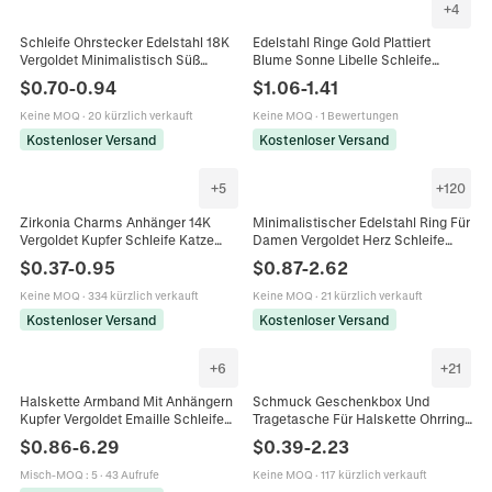
+
4
Schleife Ohrstecker Edelstahl 18K
Edelstahl Ringe Gold Plattiert
Vergoldet Minimalistisch Süß
Blume Sonne Libelle Schleife
Schmuck Für Damen Einfacher
Geometrisch Mode Boho Schmuck
$
0.70
-
0.94
$
1.06
-
1.41
Vielseitiger Stil
Für Damen
Keine MOQ
·
20 kürzlich verkauft
Keine MOQ
·
1 Bewertungen
Kostenloser Versand
Kostenloser Versand
+
5
+
120
Zirkonia Charms Anhänger 14K
Minimalistischer Edelstahl Ring Für
Vergoldet Kupfer Schleife Katze
Damen Vergoldet Herz Schleife
Fischschwanz Für DIY
Geometrisch Strass Bandring
$
0.37
-
0.95
$
0.87
-
2.62
Schmuckherstellung Halsketten
Mode Schmuck Geschenk
Armbänder
Keine MOQ
·
334 kürzlich verkauft
Keine MOQ
·
21 kürzlich verkauft
Kostenloser Versand
Kostenloser Versand
+
6
+
21
Halskette Armband Mit Anhängern
Schmuck Geschenkbox Und
Kupfer Vergoldet Emaille Schleife
Tragetasche Für Halskette Ohrring
Herz Hundeknochen Künstliche
Ring Elegante Papierverpackung
$
0.86
-
6.29
$
0.39
-
2.23
Perle Verstellbarer Schmuck
Mit Satinnband Schleife
Damen
Goldfoliendruck
Misch-MOQ
:
5
·
43 Aufrufe
Keine MOQ
·
117 kürzlich verkauft