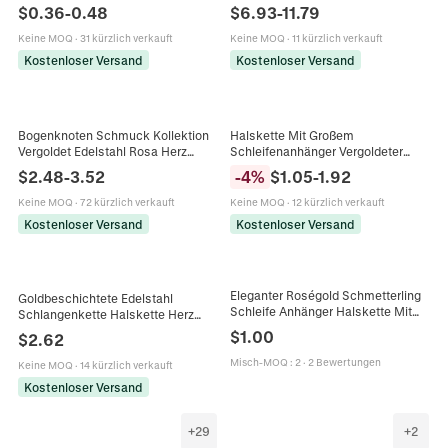
Schmuckverbinder DIY Halskette
Krone Schleife Geometrie
$
0.36
-
0.48
$
6.93
-
11.79
Ohrring Herstellung Zubehör
Verstellbar Gold Silber Farbe Mode
Schmuck
Keine MOQ
·
31 kürzlich verkauft
Keine MOQ
·
11 kürzlich verkauft
Kostenloser Versand
Kostenloser Versand
Bogenknoten Schmuck Kollektion
Halskette Mit Großem
Vergoldet Edelstahl Rosa Herz
Schleifenanhänger Vergoldeter
Kristall Halskette Armband
Edelstahl Eleganter Kunstperlen
$
2.48
-
3.52
-
4
%
$
1.05
-
1.92
Ohrringe Elegant Trendig Für Frauen
Choker Modeschmuck Für Damen
Keine MOQ
·
72 kürzlich verkauft
Keine MOQ
·
12 kürzlich verkauft
Kostenloser Versand
Kostenloser Versand
Eleganter Roségold Schmetterling
Goldbeschichtete Edelstahl
Schleife Anhänger Halskette Mit
Schlangenkette Halskette Herz
Strass Und Katzenaugenstein
Bogen Anhänger Künstliche
$
1.00
$
2.62
Legierung Lange Pullover Kette
Barockperle Zirkon Kristall Damen
Damen Schmuck
Vintage Schmuck
Misch-MOQ
:
2
·
2 Bewertungen
Keine MOQ
·
14 kürzlich verkauft
Kostenloser Versand
+
29
+
2