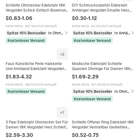
Schleife Ohrstecker Edelstahl 18K
DIY Schmuckzubehör Edelstahl
Vergoldet Schick Einfach Bowknot
Anhänger Vergoldet Emaille Herz
Ohrschmuck Für Frauen Süß
Schleife Muschel Seestern Charms
$
0.83
-
1.06
$
0.30
-
1.12
Minimalistisch Stil
Für Halsketten Damen
Keine MOQ
·
607 kürzlich verkauft
Keine MOQ
·
80 kürzlich verkauft
Spitze 10% Bestseller
In Ohrringe
Spitze 10% Bestseller
In Anhänger
Kostenloser Versand
Kostenloser Versand
+
2
Faux Künstliche Perle Halskette
Modische Edelstahl Schleife
Und Armband Edelstahl Vergoldet
Quasten Ohrringe Für Damen 18K
Muschel Seestern Schleife Herz
Vergoldet Schlangenkette Drop
$
1.83
-
4.32
$
1.69
-
2.29
Anhänger OT Verschluss Schmuck
Dangle Minimalistisch Pendeln
Damen
Schmuck
Keine MOQ
·
362 kürzlich verkauft
Keine MOQ
·
1K+ kürzlich verkauft
Kostenloser Versand
Spitze 10% Bestseller
In Ohrringe
Kostenloser Versand
+
7
3 Paar Edelstahl Ohrstecker Set Für
Schleife Offener Ring Edelstahl 18K
Damen 18K Vergoldet Herz Schleife
Vergoldet Verstellbar Gedrehtes
Blume Künstliche Perle Zirkonia
Band Minimalistisch Süß
$
2.59
-
3.30
$
0.52
-
0.75
Schmuck
Modeschmuck Für Damen