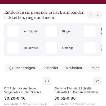
Entdecken sie passende artikel: armbänder,
halsketten, ringe und mehr
Sc
Armbänder
Ringe
ets
Pie
Halsketten
Ohrringe
mu
Filter anzeigen
Bestseller
Neuheiten
Preissenk
+
12
+
2
DIY Schmuck Anhänger
Zierliche Titanstahl Schleife
Vergoldetes Kupfer Zirkonia
Halskette Für Damen Gold Silber
Eingelegt Bogen Herz Klee Stern
Perlenkette Süßer Eleganter
$
0.20
-
0.46
$
0.52
-
0.86
Mond Walflosse Formen Für
Anhänger Schmuck Ring Geschenk
Armband
Misch-MOQ
:
2
·
750 kürzlich verkauft
Misch-MOQ
:
2
·
617 kürzlich verkauft