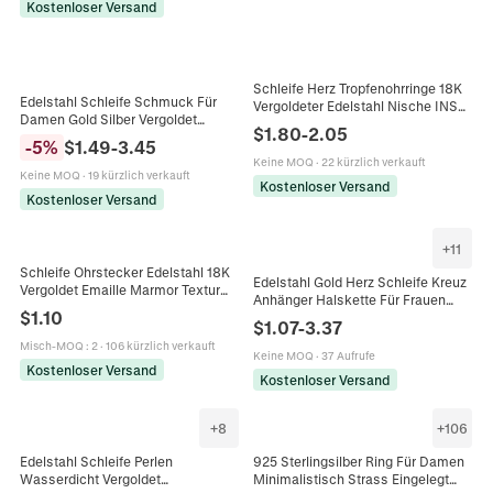
Kostenloser Versand
Schleife Herz Tropfenohrringe 18K
Edelstahl Schleife Schmuck Für
Vergoldeter Edelstahl Nische INS
Damen Gold Silber Vergoldet
Stil Leichter Luxusschmuck Für
$
1.80
-
2.05
Schleife Offene Ring Ohrstecker
Damen
-
5
%
$
1.49
-
3.45
Anhänger Halskette Armreif
Keine MOQ
·
22 kürzlich verkauft
Keine MOQ
·
19 kürzlich verkauft
Kostenloser Versand
Kostenloser Versand
+
11
Schleife Ohrstecker Edelstahl 18K
Edelstahl Gold Herz Schleife Kreuz
Vergoldet Emaille Marmor Textur
Anhänger Halskette Für Frauen
Eleganter Mode Schmuck Für
$
1.10
Französisch Vintage Stil
Damen Klassisches Accessoire
$
1.07
-
3.37
Knebelverschluss Schlangenkette
Misch-MOQ
:
2
·
106 kürzlich verkauft
Keine MOQ
·
37 Aufrufe
Kostenloser Versand
Kostenloser Versand
+
8
+
106
Edelstahl Schleife Perlen
925 Sterlingsilber Ring Für Damen
Wasserdicht Vergoldet
Minimalistisch Strass Eingelegt