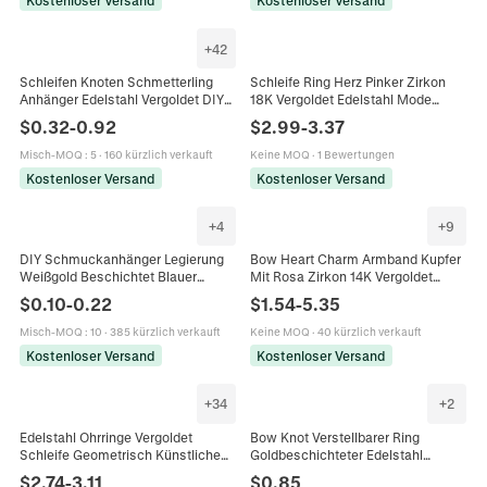
Kostenloser Versand
Kostenloser Versand
+
42
Schleifen Knoten Schmetterling
Schleife Ring Herz Pinker Zirkon
Anhänger Edelstahl Vergoldet DIY
18K Vergoldet Edelstahl Mode
Schmuckherstellung Charms
Schmuck Für Damen Eleganter
$
0.32
-
0.92
$
2.99
-
3.37
Zubehör Für Halsketten Armbänder
Nischenstil Accessoires
Misch-MOQ
:
5
·
160 kürzlich verkauft
Keine MOQ
·
1 Bewertungen
Kostenloser Versand
Kostenloser Versand
+
4
+
9
DIY Schmuckanhänger Legierung
Bow Heart Charm Armband Kupfer
Weißgold Beschichtet Blauer
Mit Rosa Zirkon 14K Vergoldet
Zirkon Herz Schleife Schmetterling
Süßer Schmuck Für Frauen
$
0.10
-
0.22
$
1.54
-
5.35
Bär Form Für Halsketten Ohrringe
Valentinstag Geschenk
Misch-MOQ
:
10
·
385 kürzlich verkauft
Keine MOQ
·
40 kürzlich verkauft
Kostenloser Versand
Kostenloser Versand
+
34
+
2
Edelstahl Ohrringe Vergoldet
Bow Knot Verstellbarer Ring
Schleife Geometrisch Künstliche
Goldbeschichteter Edelstahl
Perle Straß Himmlisch Vintage
Emaille Tropföl Gedrehtes Band
$
2.74
-
3.11
$
0.85