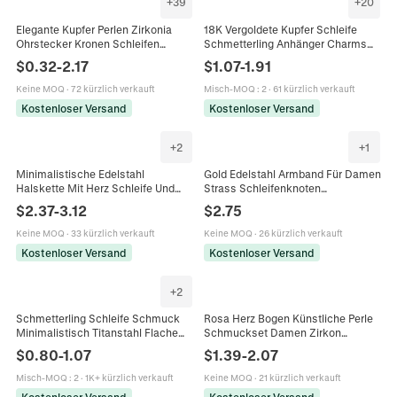
+
39
+
20
Elegante Kupfer Perlen Zirkonia
18K Vergoldete Kupfer Schleife
Ohrstecker Kronen Schleifen
Schmetterling Anhänger Charms
Blätter Sterne Formen Für Damen
Mit Zirkonia Für DIY Ohrring
$
0.32
-
2.17
$
1.07
-
1.91
Schmuck Geschenk Platin
Halskette Schmuckherstellung
Roségold Überzogen
Keine MOQ
·
72 kürzlich verkauft
Misch-MOQ
:
2
·
61 kürzlich verkauft
Kostenloser Versand
Kostenloser Versand
+
2
+
1
Minimalistische Edelstahl
Gold Edelstahl Armband Für Damen
Halskette Mit Herz Schleife Und
Strass Schleifenknoten
Künstliche Perlen Anhängern
Lebensbaum Schlüssel Anhänger
$
2.37
-
3.12
$
2.75
Elegante Vergoldete Versilberte
Verstellbarer Charm Armreif Mode
Schmuck
Schmuck
Keine MOQ
·
33 kürzlich verkauft
Keine MOQ
·
26 kürzlich verkauft
Kostenloser Versand
Kostenloser Versand
+
2
Schmetterling Schleife Schmuck
Rosa Herz Bogen Künstliche Perle
Minimalistisch Titanstahl Flache
Schmuckset Damen Zirkon
Schlangenkette Goldbeschichtet
Anhänger Halskette Silber
$
0.80
-
1.07
$
1.39
-
2.07
Elegante Accessoires
Ohrstecker Elegant Titanstahl
Vergoldet
Misch-MOQ
:
2
·
1K+ kürzlich verkauft
Keine MOQ
·
21 kürzlich verkauft