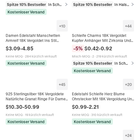
Spitze 10% Bestseller
In Schmuckanhänger
Spitze 10% Bestseller
In Halsketten
Kostenloser Versand
+
10
+
44
Damen Edelstahl Manschetten
Schleife Charms 18K Vergoldet
Armreif 18K Vergoldet Ins Stil
Kupfer Anhänger Mit Zirkonia Und
Offenes Armband Muschel Bogen
Künstliche Perle Für Halskette
$
3.09
-
4.85
-
5
%
$
0.42
-
0.92
Geometrischer Schmuck
Ohrring DIY Schmuckherstellung
Keine MOQ
·
284 kürzlich verkauft
Misch-MOQ
:
2
·
219 kürzlich verkauft
Kostenloser Versand
Spitze 10% Bestseller
In Schmuckanhänger
Kostenloser Versand
+
45
+
20
925 Sterlingsilber 18K Vergoldete
Edelstahl Schleife Herz Blume
Natürliche Granat Ringe Für Damen
Ohrstecker Mit 18K Vergoldung Und
Minimalistisch Vintage Roter
Zirkonia Akzenten Für Frauen Mode
$
10.30
-
50.99
$
0.99
-
2.21
Edelstein Schlange Herz
Trendiger Schmuck
Verstellbare Ringe
Keine MOQ
·
19 kürzlich verkauft
Keine MOQ
·
310 kürzlich verkauft
Kostenloser Versand
Kostenloser Versand
+
24