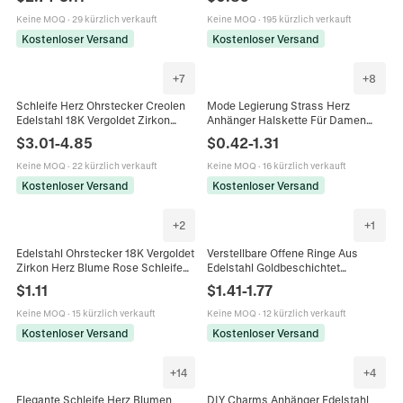
Mode Schmuck Für Damen
Süßer Modeschmuck Für Damen
Keine MOQ
·
29 kürzlich verkauft
Keine MOQ
·
195 kürzlich verkauft
Kostenloser Versand
Kostenloser Versand
+
7
+
8
Schleife Herz Ohrstecker Creolen
Mode Legierung Strass Herz
Edelstahl 18K Vergoldet Zirkon
Anhänger Halskette Für Damen
Künstliche Perle Wasserdicht
Mehrlagige Kreuz Schmetterling
$
3.01
-
4.85
$
0.42
-
1.31
Hypoallergen Trendiger Schmuck
Schleife Choker Gold Silber Kette
Damen
Schmuck
Keine MOQ
·
22 kürzlich verkauft
Keine MOQ
·
16 kürzlich verkauft
Kostenloser Versand
Kostenloser Versand
+
2
+
1
Edelstahl Ohrstecker 18K Vergoldet
Verstellbare Offene Ringe Aus
Zirkon Herz Blume Rose Schleife
Edelstahl Goldbeschichtet
Formen Wasserdicht Hypoallergen
Personalisierte Seestern Schlange
$
1.11
$
1.41
-
1.77
Für Frauen
Seepferdchen Schleife Tier Ringe
Keine MOQ
·
15 kürzlich verkauft
Keine MOQ
·
12 kürzlich verkauft
Kostenloser Versand
Kostenloser Versand
+
14
+
4
Elegante Schleife Herz Blumen
DIY Charms Anhänger Edelstahl