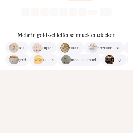
Mehr in gold-schleifenschmuck entdecken
18k
kupfer
strass
edelstahl 18k
gold
frauen
mode schmuck
ringe