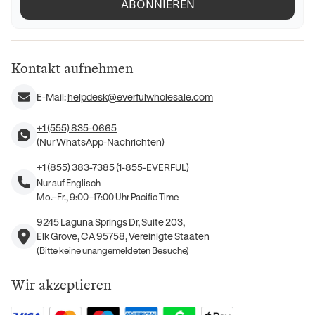
ABONNIEREN
Kontakt aufnehmen
E-Mail:
helpdesk@everfulwholesale.com
+1 (555) 835-0665
(Nur WhatsApp-Nachrichten)
+1 (855) 383-7385 (1-855-EVERFUL)
Nur auf Englisch
Mo.–Fr., 9:00–17:00 Uhr Pacific Time
9245 Laguna Springs Dr, Suite 203,
Elk Grove, CA 95758, Vereinigte Staaten
(Bitte keine unangemeldeten Besuche)
Wir akzeptieren