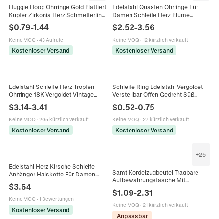
Huggie Hoop Ohrringe Gold Plattiert
Edelstahl Quasten Ohrringe Für
Kupfer Zirkonia Herz Schmetterling
Damen Schleife Herz Blume
Schleife Geometrisch Trendy INS
Zirkonia Inlay Vergoldet Elegant
$
0.79
-
1.44
$
2.52
-
3.56
Mode Für Frauen
Minimalistisch Vintage Ohr
Schmuck
Keine MOQ
·
43 Aufrufe
Keine MOQ
·
12 kürzlich verkauft
Kostenloser Versand
Kostenloser Versand
Edelstahl Schleife Herz Tropfen
Schleife Ring Edelstahl Vergoldet
Ohrringe 18K Vergoldet Vintage
Verstellbar Offen Gedreht Süß
Elegant Mode Schmuck Für Frauen
Mode Für Frauen Geschenk
$
3.14
-
3.41
$
0.52
-
0.75
Anlaufgeschützt
Keine MOQ
·
205 kürzlich verkauft
Keine MOQ
·
27 kürzlich verkauft
Kostenloser Versand
Kostenloser Versand
+
25
Edelstahl Herz Kirsche Schleife
Samt Kordelzugbeutel Tragbare
Anhänger Halskette Für Damen
Aufbewahrungstasche Mit
Vergoldet Geflochtene Kette Strass
$
3.64
Satinschleife Goldstickerei Für
Mode Schmuck Elegantes
$
1.09
-
2.31
Schmuck Kosmetik
Geschenk
Keine MOQ
·
1 Bewertungen
Geschenkverpackung
Keine MOQ
·
21 kürzlich verkauft
Kostenloser Versand
Anpassbar