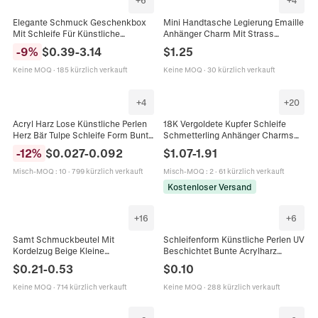
+
6
+
4
Elegante Schmuck Geschenkbox
Mini Handtasche Legierung Emaille
Mit Schleife Für Künstliche
Anhänger Charm Mit Strass
Perlenhalsketten Aufbewahrung
Schleife Für DIY
-
9
%
$
0.39
-
3.14
$
1.25
Samtfutter Karton Verpackung
Schmuckherstellung Halskette
Armband Ohrringe Zubehör
Keine MOQ
·
185 kürzlich verkauft
Keine MOQ
·
30 kürzlich verkauft
+
4
+
20
Acryl Harz Lose Künstliche Perlen
18K Vergoldete Kupfer Schleife
Herz Bär Tulpe Schleife Form Bunt
Schmetterling Anhänger Charms
Perlmutt Für DIY
Mit Zirkonia Für DIY Ohrring
-
12
%
$
0.027
-
0.092
$
1.07
-
1.91
Schmuckherstellung Armband
Halskette Schmuckherstellung
Halskette Dekoration
Misch-MOQ
:
10
·
799 kürzlich verkauft
Misch-MOQ
:
2
·
61 kürzlich verkauft
Kostenloser Versand
+
16
+
6
Samt Schmuckbeutel Mit
Schleifenform Künstliche Perlen UV
Kordelzug Beige Kleine
Beschichtet Bunte Acrylharz
Geschenktüten Mit Satinschleife
Perlglanz Für DIY
$
0.21
-
0.53
$
0.10
Für Halsketten Armbänder Ringe
Schmuckherstellung Halsketten
Armbänder Handyketten
Keine MOQ
·
714 kürzlich verkauft
Keine MOQ
·
288 kürzlich verkauft