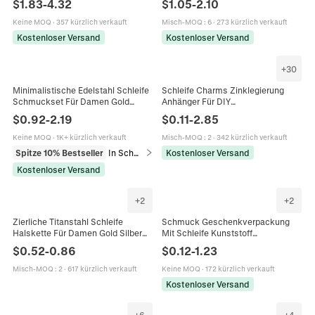
$
1.83
-
4.32
$
1.05
-
2.10
Anhänger OT Verschluss Schmuck
Himmlischer Schmuck Für Herren
Damen
Damen Vintage
Keine MOQ
·
357 kürzlich verkauft
Misch-MOQ
:
6
·
273 kürzlich verkauft
Kostenloser Versand
Kostenloser Versand
+
30
Minimalistische Edelstahl Schleife
Schleife Charms Zinklegierung
Schmuckset Für Damen Gold
Anhänger Für DIY
Silber Vergoldet Halskette Und
Schmuckherstellung Halsketten
$
0.92
-
2.19
$
0.11
-
2.85
Ohrringe Mode Zarte Schleifen
Armbänder Ohrringe Basteln
Schmuck
Zubehör
Keine MOQ
·
1K+ kürzlich verkauft
Misch-MOQ
:
2
·
342 kürzlich verkauft
Spitze 10% Bestseller
In Schmucksets
Kostenloser Versand
Kostenloser Versand
+
2
+
2
Zierliche Titanstahl Schleife
Schmuck Geschenkverpackung
Halskette Für Damen Gold Silber
Mit Schleife Kunststoff
Perlenkette Süßer Eleganter
Aufbewahrungsgehäuse Für Ring
$
0.52
-
0.86
$
0.12
-
1.23
Anhänger Schmuck Ring Geschenk
Ohrring Halskette Inklusive
Poliertuch Einfach Elegant
Misch-MOQ
:
2
·
617 kürzlich verkauft
Keine MOQ
·
172 kürzlich verkauft
Kostenloser Versand