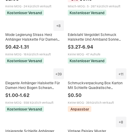
Kristallperlen Westlicher Stil
Halskette Handyhülle Deko
Accessoire
Keine MOQ
·
24 kürzlich verkauft
Misch-MOQ
:
5
·
267 kürzlich verkauft
Kostenloser Versand
Kostenloser Versand
+
8
Mode Legierung Strass Herz
Edelstahl Vergoldet Schmuck
Anhänger Halskette Für Damen
Halskette Und Armband Sonne
Mehrlagige Kreuz Schmetterling
Gesicht Herz Schleife
$
0.42
-
1.31
$
3.27
-
6.94
Schleife Choker Gold Silber Kette
Keramikperlen Blau Weiß Blume
Schmuck
Damen
Keine MOQ
·
16 kürzlich verkauft
Keine MOQ
·
47 Aufrufe
Kostenloser Versand
Kostenloser Versand
+
39
+
11
Elegante Anhänger Halskette Für
Schmuckverpackung Box Karton
Damen Herz Bogen Schwan
Mit Schleife Quadratische
Design Edelstahl Kette Kupfer
Geschenkbox Für Uhr Und
$
1.00
-
1.62
$
0.50
Zirkon Eingelegt Romantischer
Halskette Elegantes Etui
Schmuck
Keine MOQ
·
558 kürzlich verkauft
Keine MOQ
·
39 kürzlich verkauft
Kostenloser Versand
Anpassbar
+
8
Irisierende Schleife Anhänger
Vintage Paisley Muster