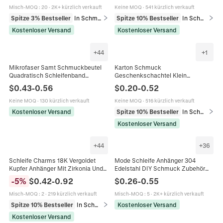
Armband
Misch-MOQ
:
20
·
2K+ kürzlich verkauft
Keine MOQ
·
541 kürzlich verkauft
Spitze 3% Bestseller
In Schmuckanhänger
Spitze 10% Bestseller
In Schmuckanhänger
Kostenloser Versand
Kostenloser Versand
+
44
+
1
Mikrofaser Samt Schmuckbeutel
Karton Schmuck
Quadratisch Schleifenband
Geschenkschachtel Klein
Schmucktasche Für Ring Halskette
Rechteckig Mit Schleife Und
$
0.43
-
0.56
$
0.20
-
0.52
Ohrringe Kleine
Schwammeinsatz Für Ring Ohrring
Geschenkverpackung Beutel
Anhänger Halskette Aufbewahrung
Keine MOQ
·
130 kürzlich verkauft
Keine MOQ
·
516 kürzlich verkauft
Kostenloser Versand
Spitze 10% Bestseller
In Schmuckverpackung & Präsentation
Kostenloser Versand
+
44
+
36
Schleife Charms 18K Vergoldet
Mode Schleife Anhänger 304
Kupfer Anhänger Mit Zirkonia Und
Edelstahl DIY Schmuck Zubehör
Künstliche Perle Für Halskette
Minimalistisch Für Halsketten
-
5
%
$
0.42
-
0.92
$
0.26
-
0.55
Ohrring DIY Schmuckherstellung
Herstellung
Misch-MOQ
:
2
·
219 kürzlich verkauft
Misch-MOQ
:
5
·
2K+ kürzlich verkauft
Spitze 10% Bestseller
In Schmuckanhänger
Kostenloser Versand
Kostenloser Versand