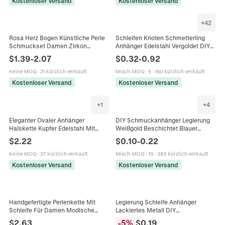
Kostenloser Versand
Kostenloser Versand
+
42
Rosa Herz Bogen Künstliche Perle
Schleifen Knoten Schmetterling
Schmuckset Damen Zirkon
Anhänger Edelstahl Vergoldet DIY
Anhänger Halskette Silber
Schmuckherstellung Charms
$
1.39
-
2.07
$
0.32
-
0.92
Ohrstecker Elegant Titanstahl
Zubehör Für Halsketten Armbänder
Vergoldet
Keine MOQ
·
21 kürzlich verkauft
Misch-MOQ
:
5
·
160 kürzlich verkauft
Kostenloser Versand
Kostenloser Versand
+
1
+
4
Eleganter Ovaler Anhänger
DIY Schmuckanhänger Legierung
Halskette Kupfer Edelstahl Mit
Weißgold Beschichtet Blauer
Eisriss Edelstein Zirkon
Zirkon Herz Schleife Schmetterling
$
2.22
$
0.10
-
0.22
Mikroeinlage Blumenbogen Design
Bär Form Für Halsketten Ohrringe
Für Damen
Keine MOQ
·
37 kürzlich verkauft
Misch-MOQ
:
10
·
385 kürzlich verkauft
Kostenloser Versand
Kostenloser Versand
Handgefertigte Perlenkette Mit
Legierung Schleife Anhänger
Schleife Für Damen Modische
Lackiertes Metall DIY
Nische Edelstahl Mit Facettierten
Schmuckherstellung Ohrringe
$
2.63
-
5
%
$
0.19