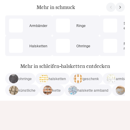
Mehr in schmuck
Sc
Armbänder
Ringe
ets
Pie
Halsketten
Ohrringe
mu
Mehr in schleifen-halsketten entdecken
ohrringe
halsketten
geschenk
armbänd
künstliche
kette
halskette armband
sil