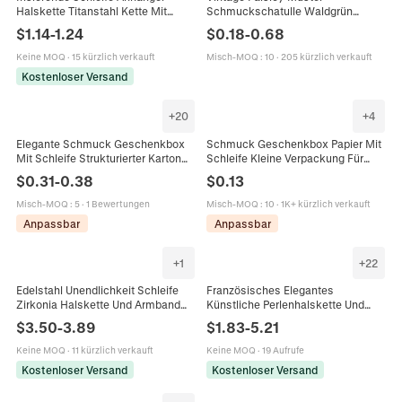
Halskette Titanstahl Kette Mit
Schmuckschatulle Waldgrün
Zirkon Schicke Bunte
Schleife Karton Verpackung Für
$
1.14
-
1.24
$
0.18
-
0.68
Schmetterling Schlüsselbein
Ring Halskette Ohrring Geschenk
Schmuck Damen
Keine MOQ
·
15 kürzlich verkauft
Misch-MOQ
:
10
·
205 kürzlich verkauft
Kostenloser Versand
+
20
+
4
Elegante Schmuck Geschenkbox
Schmuck Geschenkbox Papier Mit
Mit Schleife Strukturierter Karton
Schleife Kleine Verpackung Für
Für Ringe Ohrringe Halsketten
Ring Halskette Ohrring Elegante
$
0.31
-
0.38
$
0.13
Armbänder Verpackung
Texturierte Hülle
Misch-MOQ
:
5
·
1 Bewertungen
Misch-MOQ
:
10
·
1K+ kürzlich verkauft
Anpassbar
Anpassbar
+
1
+
22
Edelstahl Unendlichkeit Schleife
Französisches Elegantes
Zirkonia Halskette Und Armband
Künstliche Perlenhalskette Und
Für Damen PVD Beschichtet
Ohrringe Mit Harzrose
$
3.50
-
3.89
$
1.83
-
5.21
Vintage Mode Schmuck Doppel
Schmetterlingsschleife Und 925
Gelaagte Blumen Accessoires
Sterling Silber Ohrringpfosten
Keine MOQ
·
11 kürzlich verkauft
Keine MOQ
·
19 Aufrufe
Kostenloser Versand
Kostenloser Versand