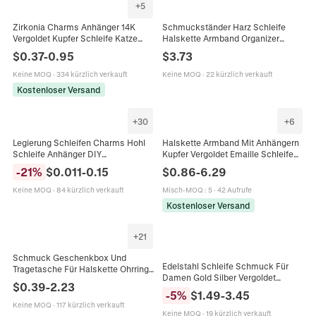
+
5
Zirkonia Charms Anhänger 14K
Schmuckständer Harz Schleife
Vergoldet Kupfer Schleife Katze
Halskette Armband Organizer
Fischschwanz Für DIY
Kreative Theken-Requisiten
$
0.37
-
0.95
$
3.73
Schmuckherstellung Halsketten
Minimalistisches Design
Armbänder
Keine MOQ
·
334 kürzlich verkauft
Keine MOQ
·
22 kürzlich verkauft
Kostenloser Versand
+
30
+
6
Legierung Schleifen Charms Hohl
Halskette Armband Mit Anhängern
Schleife Anhänger DIY
Kupfer Vergoldet Emaille Schleife
Schmuckherstellung Für Halskette
Herz Hundeknochen Künstliche
-
21
%
$
0.011
-
0.15
$
0.86
-
6.29
Armband Ohrringe Handwerk
Perle Verstellbarer Schmuck
Damen
Keine MOQ
·
84 kürzlich verkauft
Misch-MOQ
:
5
·
42 Aufrufe
Kostenloser Versand
+
21
Schmuck Geschenkbox Und
Edelstahl Schleife Schmuck Für
Tragetasche Für Halskette Ohrring
Damen Gold Silber Vergoldet
Ring Elegante Papierverpackung
$
0.39
-
2.23
Schleife Offene Ring Ohrstecker
Mit Satinnband Schleife
-
5
%
$
1.49
-
3.45
Anhänger Halskette Armreif
Goldfoliendruck
Keine MOQ
·
117 kürzlich verkauft
Keine MOQ
·
19 kürzlich verkauft