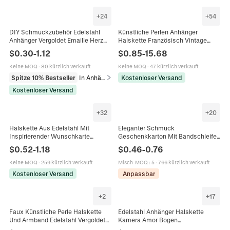
+
24
+
54
DIY Schmuckzubehör Edelstahl
Künstliche Perlen Anhänger
Anhänger Vergoldet Emaille Herz
Halskette Französisch Vintage
Schleife Muschel Seestern Charms
Barock Unregelmäßig Legierung
$
0.30
-
1.12
$
0.85
-
15.68
Für Halsketten Damen
Zirkon Bogen Herz Elegant
Schlüsselbein Choker
Keine MOQ
·
80 kürzlich verkauft
Keine MOQ
·
47 kürzlich verkauft
Spitze 10% Bestseller
In Anhänger
Kostenloser Versand
Kostenloser Versand
+
32
+
20
Halskette Aus Edelstahl Mit
Eleganter Schmuck
Inspirierender Wunschkarte
Geschenkkarton Mit Bandschleife
Einhorn Herz Schleife Sonne
Klappdeckel Papier Pappe Für Ring
$
0.52
-
1.18
$
0.46
-
0.76
Schneeflocke Stern Texas Karte
Halskette Ohrring Armband Uhr
Tier Charm Schmuck Für Damen
Organizer
Keine MOQ
·
259 kürzlich verkauft
Misch-MOQ
:
5
·
766 kürzlich verkauft
Geschenk
Kostenloser Versand
Anpassbar
+
2
+
17
Faux Künstliche Perle Halskette
Edelstahl Anhänger Halskette
Und Armband Edelstahl Vergoldet
Kamera Amor Bogen
Muschel Seestern Schleife Herz
Gamecontroller Sonne Mond