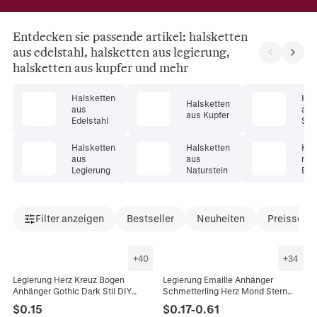
Entdecken sie passende artikel: halsketten
aus edelstahl, halsketten aus legierung,
halsketten aus kupfer und mehr
Halsketten
Hal
Halsketten
aus
aus
aus Kupfer
Edelstahl
Ster
er
Halsketten
Halsketten
Hal
aus
aus
mit
Legierung
Naturstein
Ede
Filter anzeigen
Bestseller
Neuheiten
Preissenk
+
40
+
34
Legierung Herz Kreuz Bogen
Legierung Emaille Anhänger
Anhänger Gothic Dark Stil DIY
Schmetterling Herz Mond Stern
Schmuckherstellung Zubehör Für
Schleife Für DIY
$
0.15
$
0.17
-
0.61
Halskette Ohrringe Armband
Schmuckherstellung Halskette