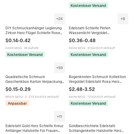
Kostenloser Versand
+
24
+
8
DIY Schmuckanhänger Legierung
Edelstahl Schleife Perlen
Zirkon Herz Flügel Schleife Rose
Wasserdicht Vergoldet
Zubehör Für Halskette Armband
Schmuckverbinder DIY Halskette
$
0.14
-
0.42
$
0.36
-
0.48
Handgefertigt
Ohrring Herstellung Zubehör
Keine MOQ
·
46 Aufrufe
Keine MOQ
·
31 kürzlich verkauft
Kostenloser Versand
Kostenloser Versand
+
59
Quadratische Schmuck
Bogenknoten Schmuck Kollektion
Geschenkbox Karton Verpackung
Vergoldet Edelstahl Rosa Herz
Mit Schleife Und Schwamm Einlage
Kristall Halskette Armband
$
0.15
-
0.29
$
2.48
-
3.52
Für Ring Halskette Ohrring
Ohrringe Elegant Trendig Für Frauen
Lagerung
Misch-MOQ
:
2
·
275 kürzlich verkauft
Keine MOQ
·
72 kürzlich verkauft
Anpassbar
Kostenloser Versand
+
11
Edelstahl Gold Herz Schleife Kreuz
Goldbeschichtete Edelstahl
Anhänger Halskette Für Frauen
Schlangenkette Halskette Herz