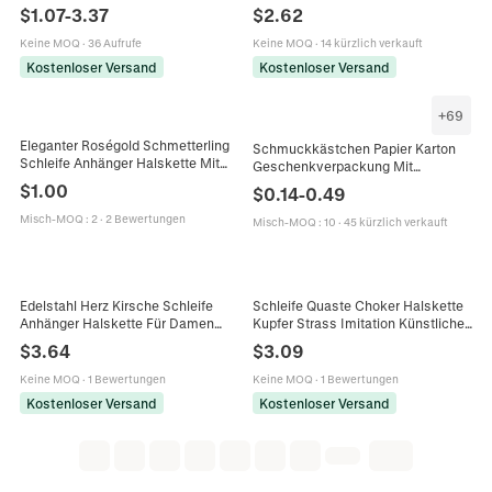
Französisch Vintage Stil
Bogen Anhänger Künstliche
$
1.07
-
3.37
$
2.62
Knebelverschluss Schlangenkette
Barockperle Zirkon Kristall Damen
Vintage Schmuck
Keine MOQ
·
36 Aufrufe
Keine MOQ
·
14 kürzlich verkauft
Kostenloser Versand
Kostenloser Versand
+
69
Eleganter Roségold Schmetterling
Schmuckkästchen Papier Karton
Schleife Anhänger Halskette Mit
Geschenkverpackung Mit
Strass Und Katzenaugenstein
Schwammeinsatz Für Ohrringe
$
1.00
$
0.14
-
0.49
Legierung Lange Pullover Kette
Halsketten Ringe Marmor Schleife
Damen Schmuck
Stil Elegant
Misch-MOQ
:
2
·
2 Bewertungen
Misch-MOQ
:
10
·
45 kürzlich verkauft
Edelstahl Herz Kirsche Schleife
Schleife Quaste Choker Halskette
Anhänger Halskette Für Damen
Kupfer Strass Imitation Künstliche
Vergoldet Geflochtene Kette Strass
Perle Palast Stil Elegante
$
3.64
$
3.09
Mode Schmuck Elegantes
Schlüsselbeinkette Für Damen
Geschenk
Keine MOQ
·
1 Bewertungen
Keine MOQ
·
1 Bewertungen
Kostenloser Versand
Kostenloser Versand