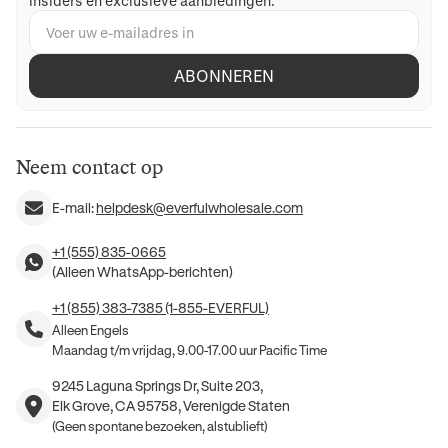
insiders en exclusieve aanbiedingen.
ABONNEREN
Neem contact op
E-mail:
helpdesk@everfulwholesale.com
+1 (555) 835-0665
(Alleen WhatsApp-berichten)
+1 (855) 383-7385 (1-855-EVERFUL)
Alleen Engels
Maandag t/m vrijdag, 9.00-17.00 uur Pacific Time
9245 Laguna Springs Dr, Suite 203,
Elk Grove, CA 95758, Verenigde Staten
(Geen spontane bezoeken, alstublieft)