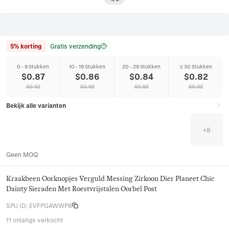
5% korting
Gratis verzending
0 - 9 Stukken
10 - 19 Stukken
20 - 29 Stukken
≥ 30 Stukken
$
0.87
$
0.86
$
0.84
$
0.82
$
0.92
$
0.92
$
0.92
$
0.92
Bekijk alle varianten
+
8
Geen MOQ
Kraakbeen Oorknopjes Verguld Messing Zirkoon Dier Planeet Chic
Dainty Sieraden Met Roestvrijstalen Oorbel Post
SPU ID
:
EVFPG4WWP8
11 onlangs verkocht