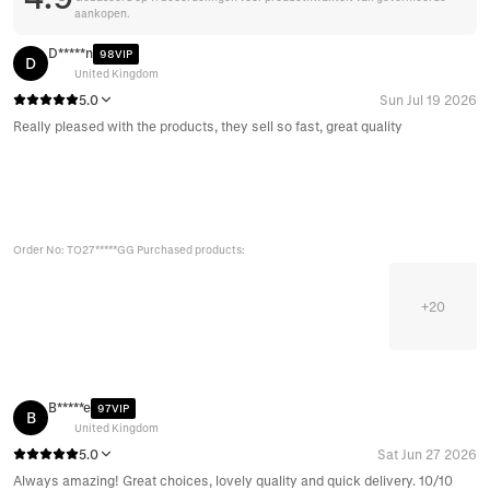
aankopen.
D*****n
98VIP
D
United Kingdom
5.0
Sun Jul 19 2026
Really pleased with the products, they sell so fast, great quality
Order No: TO27*****GG Purchased products:
+
20
B*****e
97VIP
B
United Kingdom
5.0
Sat Jun 27 2026
Always amazing! Great choices, lovely quality and quick delivery. 10/10