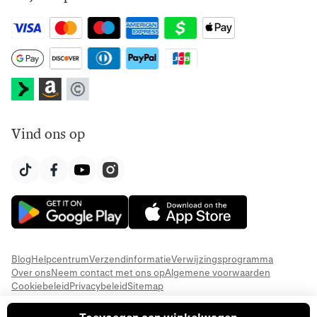
Vind ons op
Blog
Helpcentrum
Verzendinformatie
Verwijzingsprogramma
Over ons
Neem contact met ons op
Algemene voorwaarden
Cookiebeleid
Privacybeleid
Sitemap
© 2026 Everful