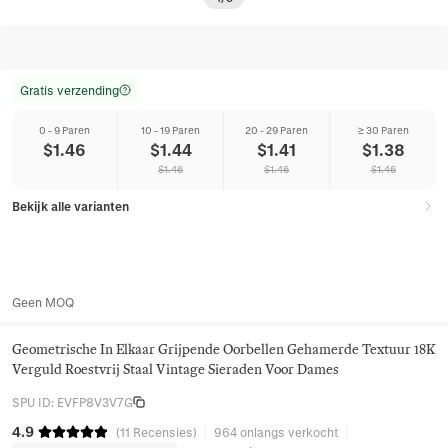
Gratis verzending
0 - 9 Paren
10 - 19 Paren
20 - 29 Paren
≥ 30 Paren
$
1.46
$
1.44
$
1.41
$
1.38
$
1.46
$
1.46
$
1.46
Bekijk alle varianten
Geen MOQ
Geometrische In Elkaar Grijpende Oorbellen Gehamerde Textuur 18K
Verguld Roestvrij Staal Vintage Sieraden Voor Dames
SPU ID
:
EVFP8V3V7G
4.9
(
11
Recensies
)
964 onlangs verkocht