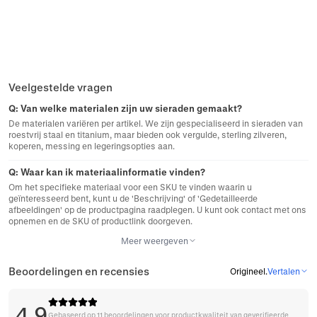
Veelgestelde vragen
Q:
Van welke materialen zijn uw sieraden gemaakt?
De materialen variëren per artikel. We zijn gespecialiseerd in sieraden van
roestvrij staal en titanium, maar bieden ook vergulde, sterling zilveren,
koperen, messing en legeringsopties aan.
Q:
Waar kan ik materiaalinformatie vinden?
Om het specifieke materiaal voor een SKU te vinden waarin u
geïnteresseerd bent, kunt u de 'Beschrijving' of 'Gedetailleerde
afbeeldingen' op de productpagina raadplegen. U kunt ook contact met ons
opnemen en de SKU of productlink doorgeven.
Meer weergeven
Beoordelingen en recensies
Origineel
.
Vertalen
4.9
Gebaseerd op 11 beoordelingen voor productkwaliteit van geverifieerde