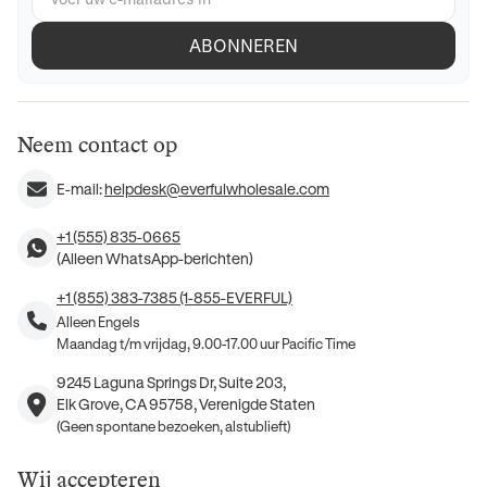
ABONNEREN
Neem contact op
E-mail:
helpdesk@everfulwholesale.com
+1 (555) 835-0665
(Alleen WhatsApp-berichten)
+1 (855) 383-7385 (1-855-EVERFUL)
Alleen Engels
Maandag t/m vrijdag, 9.00-17.00 uur Pacific Time
9245 Laguna Springs Dr, Suite 203,
Elk Grove, CA 95758, Verenigde Staten
(Geen spontane bezoeken, alstublieft)
Wij accepteren