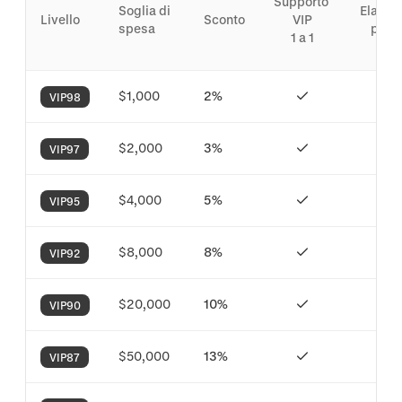
Supporto 
Soglia di 
Elabora
Livello
Sconto
VIP

spesa
priori
1 a 1
$1,000
2%
VIP98
$2,000
3%
VIP97
$4,000
5%
VIP95
$8,000
8%
VIP92
$20,000
10%
VIP90
$50,000
13%
VIP87