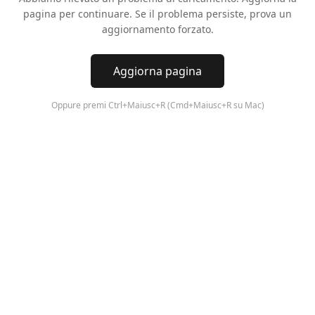
pagina per continuare. Se il problema persiste, prova un
aggiornamento forzato.
Aggiorna pagina
Oppure premi Ctrl+Maiusc+R (Cmd+Maiusc+R su Mac)