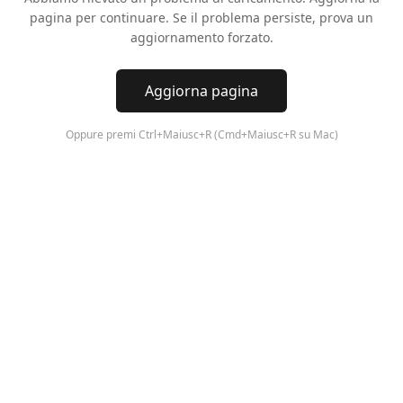
pagina per continuare. Se il problema persiste, prova un
aggiornamento forzato.
Aggiorna pagina
Oppure premi Ctrl+Maiusc+R (Cmd+Maiusc+R su Mac)