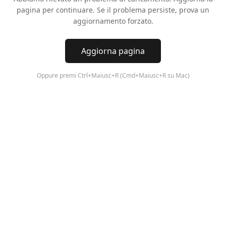
pagina per continuare. Se il problema persiste, prova un
aggiornamento forzato.
Aggiorna pagina
Oppure premi Ctrl+Maiusc+R (Cmd+Maiusc+R su Mac)