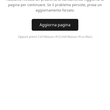
pagina per continuare. Se il problema persiste, prova un
aggiornamento forzato.
Aggiorna pagina
Oppure premi Ctrl+Maiusc+R (Cmd+Maiusc+R su Mac)