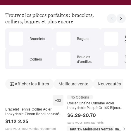
Trouvez les pièces parfaites : bracelets,
colliers, bagues et plus encore
Ens
Bracelets
Bagues
de 
Boucles
Bij
Colliers
d'oreilles
cor
Afficher les filtres
Meilleure vente
Nouveautés
45 Options
+
32
Collier Chaîne Cubaine Acier
Inoxydable Plaqué Or 14K Bijoux
Bracelet Tennis Collier Acier
Hip Hop Homme Avec Fermoir En
Inoxydable Zircon Rond Incrusté
$
6.29
-
20.70
Cuivre Zircon
Bijoux Réglables Cadeau Unisexe
$
1.12
-
2.25
Sans MOQ
·
80% rachetés
Minimaliste Élégant
Haut 1% Meilleures ventes
dans Colliers
Sans MOQ
·
16K+ vendus récemment