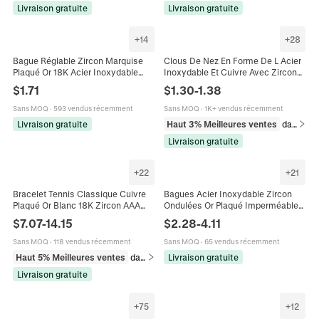
Livraison gratuite
Livraison gratuite
+
14
+
28
Bague Réglable Zircon Marquise
Clous De Nez En Forme De L Acier
Plaqué Or 18K Acier Inoxydable
Inoxydable Et Cuivre Avec Zircon
304 Bijou Géométrique Minimaliste
Bijoux De Piercing Fleur Étoile Lune
$
1.71
$
1.30
-
1.38
Mode Pour Femme
Cœur Femmes
Sans MOQ
·
593 vendus récemment
Sans MOQ
·
1K+ vendus récemment
Livraison gratuite
Haut 3% Meilleures ventes
dans Bijoux corporels
Livraison gratuite
+
22
+
21
Bracelet Tennis Classique Cuivre
Bagues Acier Inoxydable Zircon
Plaqué Or Blanc 18K Zircon AAA
Ondulées Or Plaqué Imperméable
Bijoux Hip Hop Étincelants
Hypoallergénique Bijoux Mode Pour
$
7.07
-
14.15
$
2.28
-
4.11
Hommes Femmes
Femmes
Sans MOQ
·
118 vendus récemment
Sans MOQ
·
65 vendus récemment
Haut 5% Meilleures ventes
dans Bracelets
Livraison gratuite
Livraison gratuite
+
75
+
12