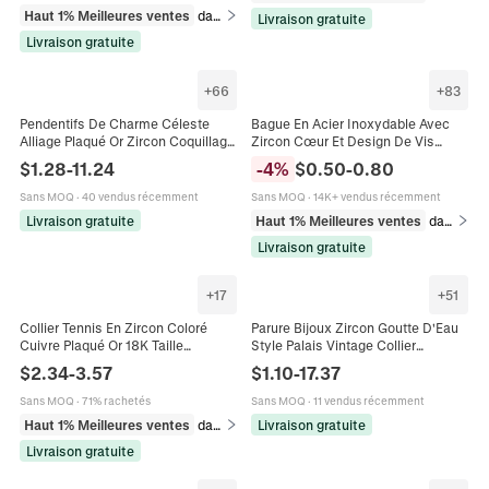
Haut 1% Meilleures ventes
dans Bracelets
Livraison gratuite
Livraison gratuite
+
66
+
83
Pendentifs De Charme Céleste
Bague En Acier Inoxydable Avec
Alliage Plaqué Or Zircon Coquillage
Zircon Cœur Et Design De Vis
Émail DIY Bijouterie Soleil Lune
Bijoux De Mode Pour Femmes Et
$
1.28
-
11.24
-
4
%
$
0.50
-
0.80
Étoile Style Tarot
Hommes
Sans MOQ
·
40 vendus récemment
Sans MOQ
·
14K+ vendus récemment
Livraison gratuite
Haut 1% Meilleures ventes
dans Bagues
Livraison gratuite
+
17
+
51
Collier Tennis En Zircon Coloré
Parure Bijoux Zircon Goutte D'Eau
Cuivre Plaqué Or 18K Taille
Style Palais Vintage Collier
Émeraude Pierres Rectangulaires
Pendentif Et Boucles D'Oreilles
$
2.34
-
3.57
$
1.10
-
17.37
Rondes Bijoux Pour Femmes
Avec Tige En Argent Alliage
Sans MOQ
·
71% rachetés
Sans MOQ
·
11 vendus récemment
Haut 1% Meilleures ventes
dans Colliers
Livraison gratuite
Livraison gratuite