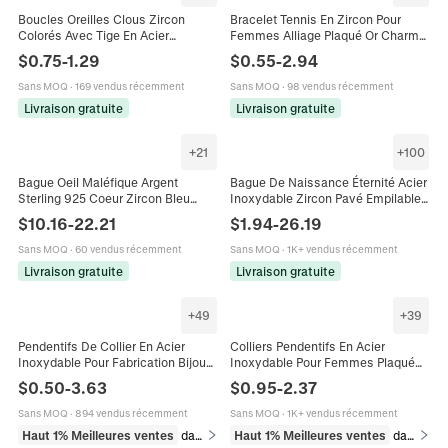
Boucles Oreilles Clous Zircon
Bracelet Tennis En Zircon Pour
Colorés Avec Tige En Acier
Femmes Alliage Plaqué Or Charme
Inoxydable Bijoux De Piercing Fruit
Coeur Papillon Réglable Élégant
$
0.75
-
1.29
$
0.55
-
2.94
Fraise Raisin Pour Femmes
Bijoux De Luxe
Sans MOQ
·
169 vendus récemment
Sans MOQ
·
98 vendus récemment
Livraison gratuite
Livraison gratuite
+
21
+
100
Bague Oeil Maléfique Argent
Bague De Naissance Éternité Acier
Sterling 925 Coeur Zircon Bleu
Inoxydable Zircon Pavé Empilable
Blanc Bijoux De Mode Minimalistes
Bijoux Scintillants Pour Femmes
$
10.16
-
22.21
$
1.94
-
26.19
Pour Femmes Charme De
Cadeau Esthétique
Protection
Sans MOQ
·
60 vendus récemment
Sans MOQ
·
1K+ vendus récemment
Livraison gratuite
Livraison gratuite
+
49
+
39
Pendentifs De Collier En Acier
Colliers Pendentifs En Acier
Inoxydable Pour Fabrication Bijoux
Inoxydable Pour Femmes Plaqué
DIY Soleil Lune Etoile Coeur
Or 18K Zircon Papillon Cœur
$
0.50
-
3.63
$
0.95
-
2.37
Mauvais Oeil Plaque Or 18K
Mauvais Œil Tournesol Étoile Bijoux
Sans MOQ
·
894 vendus récemment
Sans MOQ
·
1K+ vendus récemment
Haut 1% Meilleures ventes
dans Breloques
Haut 1% Meilleures ventes
dans Colliers