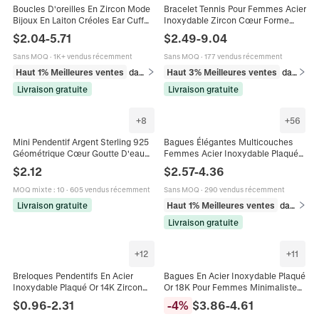
Boucles D'oreilles En Zircon Mode
Bracelet Tennis Pour Femmes Acier
Bijoux En Laiton Créoles Ear Cuff
Inoxydable Zircon Cœur Forme
Fleur Drop Femmes Élégant
Ronde Bijoux De Luxe Colorés
$
2.04
-
5.71
$
2.49
-
9.04
Accessoires Décoratifs
Sans MOQ
·
1K+ vendus récemment
Sans MOQ
·
177 vendus récemment
Haut 1% Meilleures ventes
dans Boucles d'oreilles
Haut 3% Meilleures ventes
dans Bracelets
Livraison gratuite
Livraison gratuite
+
8
+
56
Mini Pendentif Argent Sterling 925
Bagues Élégantes Multicouches
Géométrique Cœur Goutte D'eau
Femmes Acier Inoxydable Plaqué
Zircon Charm Pour DIY Bijouterie
Or 18K Micro Pavé Zircon
$
2.12
$
2.57
-
4.36
Femmes Élégant
Künstliche Perle Minimaliste
Papillon Cœur Bijoux
MOQ mixte
:
10
·
605 vendus récemment
Sans MOQ
·
290 vendus récemment
Livraison gratuite
Haut 1% Meilleures ventes
dans Bagues
Livraison gratuite
+
12
+
11
Breloques Pendentifs En Acier
Bagues En Acier Inoxydable Plaqué
Inoxydable Plaqué Or 14K Zircon
Or 18K Pour Femmes Minimaliste
Strass Cœur Formes
Y2K Géométrique Serpent Étoile
$
0.96
-
2.31
-
4
%
$
3.86
-
4.61
Géométriques Accessoires DIY
Cœur Zircon Émail Künstliche Perle