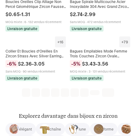
Boucles Oreilles Clip Alliage Non
Bague Spirale Multicouche Acier
Percé Géométrique Zircon Fausse
Inoxydable 304 Avec Grand Zircon
Künstliche Perle Coussinet
Incrusté Bijoux De Mode Élégants
$
0.65
-
1.31
$
2.74
-
2.99
Confortable Bijoux Mode Femme
Pour Femmes
MOQ mixte
:
6
·
132 vendus récemment
Sans MOQ
·
472 vendus récemment
Livraison gratuite
Livraison gratuite
+
16
+
79
Collier Et Boucles d'Oreilles En
Bagues Empilables Mode Femme
Zircon Strass Avec Silver Earring
Trois Couches Zircon Ovale
Post Pour Femmes Mariage Mariée
Incrusté Acier Inoxydable Vintage
-
6
%
$
2.36
-
3.05
-
5
%
$
3.43
-
3.56
Bijoux Elégant Marquise
Hip Hop Bijoux Accessoire
Sans MOQ
·
90 vendus récemment
MOQ mixte
:
3
·
131 vendus récemment
Livraison gratuite
Livraison gratuite
Explorez davantage dans bijoux en zircon
élégant
chaîne
lune
forme
let