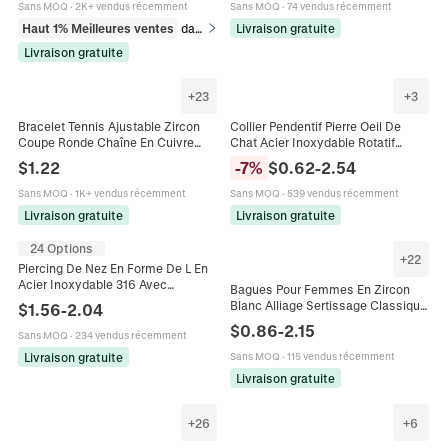
Sans MOQ
·
2K+ vendus récemment
Sans MOQ
·
74 vendus récemment
Haut 1% Meilleures ventes
dans Breloques
Livraison gratuite
Livraison gratuite
+
23
+
3
Bracelet Tennis Ajustable Zircon
Collier Pendentif Pierre Oeil De
Coupe Ronde Chaîne En Cuivre
Chat Acier Inoxydable Rotatif
Bijoux Pierre De Naissance
Zircon Élégant Tendance
$
1.22
-
7
%
$
0.62
-
2.54
Élégants Avec Fermoir Coulissant
Minimaliste Bijoux Cadeau
Femmes
Sans MOQ
·
1K+ vendus récemment
Sans MOQ
·
539 vendus récemment
Livraison gratuite
Livraison gratuite
24 Options
+
22
Piercing De Nez En Forme De L En
Acier Inoxydable 316 Avec
Bagues Pour Femmes En Zircon
Pendentif En Zircon Coloré Cœur
Blanc Alliage Sertissage Classique
$
1.56
-
2.04
Étoile Lune Fleur
Rond Ovale Pavé Multi Rangées
$
0.86
-
2.15
Sans MOQ
·
234 vendus récemment
Bijoux De Mariage Étincelants
Livraison gratuite
Sans MOQ
·
115 vendus récemment
Livraison gratuite
+
26
+
6