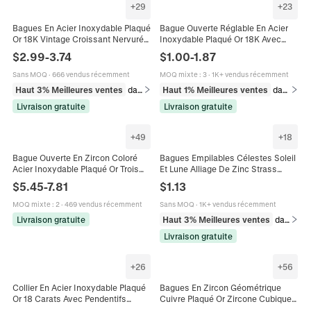
+
29
+
23
Bagues En Acier Inoxydable Plaqué
Bague Ouverte Réglable En Acier
Or 18K Vintage Croissant Nervuré
Inoxydable Plaqué Or 18K Avec
Cœur Zircon Géométrique Martelé
Zircon Coeur Feuille Plume Bijoux
$
2.99
-
3.74
$
1.00
-
1.87
Bijoux Mode Pour Femmes
Élégants Pour Femmes
Sans MOQ
·
666 vendus récemment
MOQ mixte
:
3
·
1K+ vendus récemment
Haut 3% Meilleures ventes
dans Bagues
Haut 1% Meilleures ventes
dans Bagues
Livraison gratuite
Livraison gratuite
+
49
+
18
Bague Ouverte En Zircon Coloré
Bagues Empilables Célestes Soleil
Acier Inoxydable Plaqué Or Trois
Et Lune Alliage De Zinc Strass
Pierres Goutte D'eau Poire Carré
Incrusté Zircon Bleu Bijoux Pour
$
5.45
-
7.81
$
1.13
Bijou Réglable
Couples Femmes Hommes
MOQ mixte
:
2
·
469 vendus récemment
Sans MOQ
·
1K+ vendus récemment
Livraison gratuite
Haut 3% Meilleures ventes
dans Bagues
Livraison gratuite
+
26
+
56
Collier En Acier Inoxydable Plaqué
Bagues En Zircon Géométrique
Or 18 Carats Avec Pendentifs
Cuivre Plaqué Or Zircone Cubique
Hobby Zircon Bijoux De Mode Pour
Colorée Serpent Arc-en-ciel Bijoux