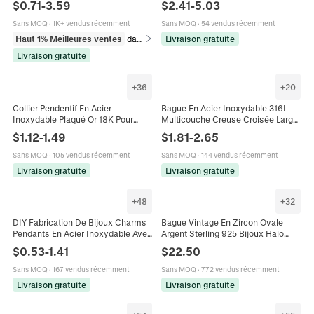
$
0.71
-
3.59
$
2.41
-
5.03
Femmes Esthétique Délicate
De Mode Vintage Pour Femmes
Sans MOQ
·
1K+ vendus récemment
Sans MOQ
·
54 vendus récemment
Haut 1% Meilleures ventes
dans Colliers
Livraison gratuite
Livraison gratuite
+
36
+
20
Collier Pendentif En Acier
Bague En Acier Inoxydable 316L
Inoxydable Plaqué Or 18K Pour
Multicouche Creuse Croisée Large
Femme Bijoux De Luxe Incrustés
Brillante Zircon Bijoux Mode Pour
$
1.12
-
1.49
$
1.81
-
2.65
De Zircon Accessoire Élégant
Femmes
Sans MOQ
·
105 vendus récemment
Sans MOQ
·
144 vendus récemment
Livraison gratuite
Livraison gratuite
+
48
+
32
DIY Fabrication De Bijoux Charms
Bague Vintage En Zircon Ovale
Pendants En Acier Inoxydable Avec
Argent Sterling 925 Bijoux Halo
Zircon Trèfle Papillon Cœur Étoile
Élégants Pour Femmes Cadeau
$
0.53
-
1.41
$
22.50
Connecteur
Sans MOQ
·
167 vendus récemment
Sans MOQ
·
772 vendus récemment
Livraison gratuite
Livraison gratuite