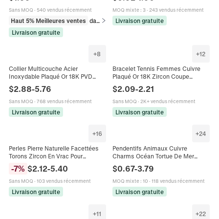
Femmes
Pendentifs Pour Colliers Bracelets
Accessoires
Sans MOQ
·
540 vendus récemment
MOQ mixte
:
3
·
243 vendus récemment
Haut 5% Meilleures ventes
dans Bracelets
Livraison gratuite
Livraison gratuite
+
8
+
12
Collier Multicouche Acier
Bracelet Tennis Femmes Cuivre
Inoxydable Plaqué Or 18K PVD
Plaqué Or 18K Zircon Coupe
Imperméable Boucle Fer À Cheval
Rectangulaire Bijoux Élégants De
$
2.88
-
5.76
$
2.09
-
2.21
Éclair Zircon Rétro Femmes Chic
Luxe Boucle Coulissante Réglable
Sans MOQ
·
768 vendus récemment
Sans MOQ
·
2K+ vendus récemment
Livraison gratuite
Livraison gratuite
+
16
+
24
Perles Pierre Naturelle Facettées
Pendentifs Animaux Cuivre
Torons Zircon En Vrac Pour
Charms Océan Tortue De Mer
Fabrication Bijoux DIY Bracelet
Hippocampe Dauphin Dinosaure
-
7
%
$
2.12
-
5.40
$
0.67
-
3.79
Collier Fait Main Pierre Gemme
Monstre Zircon Émail Accessoires
Taille Ronde
Bijoux
Sans MOQ
·
103 vendus récemment
MOQ mixte
:
10
·
118 vendus récemment
Livraison gratuite
Livraison gratuite
+
11
+
22