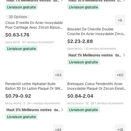
Haut 1% Meilleures ventes
dans Bagues
Haut 10% Meilleures ventes
dans Bagues
Livraison gratuite
Livraison gratuite
32 Options
+
6
Clous D'oreille En Acier Inoxydable
Pour Cartilage Avec Zircon Bijoux
Bracelet De Cheville Double
De Piercing Mode Dos À Vis
Couche En Acier Inoxydable Zircon
$
0.63
-
1.76
Géométrique Pour Femmes
Künstliche Perle Cerise Étoile De
$
2.23
-
2.88
Hommes
Sans MOQ
·
417 vendus récemment
Mer Coquillage Réglable Bijoux
Plage
Livraison gratuite
Sans MOQ
·
713 vendus récemment
Haut 1% Meilleures ventes
dans Bijoux corporels
Livraison gratuite
+
64
+
60
Pendentif Lettre Alphabet Bulle
Breloques Coeur Pendentifs Acier
Ballon 3D En Laiton Plaqué Or 18K
Inoxydable Plaqué Or Zircon Émail
Zircon Brillant Charmes De Nom
Nacre DIY Fabrication De Bijoux
$
0.79
-
0.92
$
0.84
-
2.04
DIY Bijoux
Pour Femmes
MOQ mixte
:
2
·
3K+ vendus récemment
MOQ mixte
:
10
·
387 vendus récemment
Haut 3% Meilleures ventes
dans Pendentifs
Livraison gratuite
Livraison gratuite
+
44
+
18