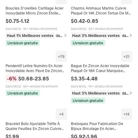
Boucles D'oreilles Cartilage Acier
Charms Animaux Marins Cuivre
Inoxydable Micro Zircon Étoile
Plaqué Or 14K Zircon Tortue De Mer
Fleur Forme Piercing Bijoux
Étoile De Mer Dauphin Pendentifs
$
0.75
-
1.12
$
0.42
-
0.85
Pour Création Bijoux DIY
Sans MOQ
·
1K+ vendus récemment
Sans MOQ
·
3K+ vendus récemment
Haut 1% Meilleures ventes
dans Boucles d'oreilles
Haut 3% Meilleures ventes
dans Breloques
Livraison gratuite
Livraison gratuite
+
78
+
21
Pendentif Lettre Numéro En Acier
Bague En Zircon Acier Inoxydable
Inoxydable Avec Pavé De Zircon
Plaqué Or 18K Cœur Marquise
Pour La Fabrication De Bijoux DIY
Zircon Géométrique Dome Bagues
-
6
%
$
0.68
-
23.85
$
3.35
-
4.48
Charms Coeur Étoile
Pour Femmes Bijoux De Mode
Sans MOQ
·
5K+ vendus récemment
Sans MOQ
·
1K+ vendus récemment
Livraison gratuite
Haut 3% Meilleures ventes
dans Bagues
Livraison gratuite
+
4
+
14
Bracelet Bolo Ajustable Trèfle À
Breloques Pour Fabrication De
Quatre Feuilles En Zircon Cuivre
Bijoux Bricolage En Acier
Fleur Losange Bijoux De Mode Pour
Inoxydable Zircon Strass
$
1.99
$
0.92
-
1.96