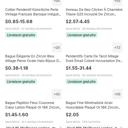
+
54
+
55
Collier Pendentif Künstliche Perle
Anneau De Nez Clicker À Charnière
Vintage Français Baroque Irrégulier
Titane G23 Incrusté De Zircon
Alliage Zircon Noeud Coeur Elégant
Septum Hoop Helix Bijoux De
$
0.85
-
15.68
$
2.57
-
4.45
Ras De Cou Pour Femme
Piercing Unisexe
Sans MOQ
·
47 vendus récemment
Sans MOQ
·
29 vendus récemment
Livraison gratuite
Livraison gratuite
+
24
+
72
Bague Élégante En Zircon Bleu
Pendentifs Carte De Tarot Alliage
Alliage Pierre Ovale Halo Bijoux De
Doré Émail Coloré Incrustation De
Luxe Vintage Pour Femmes
Zircon Rectangulaire Charmes
$
0.38
-
1.18
$
1.55
-
31.44
Mariage Fiançailles
Mystères Pour Bijoux DIY
Sans MOQ
·
35 vendus récemment
Sans MOQ
·
50 vendus récemment
Livraison gratuite
Livraison gratuite
+
43
+
56
Bague Papillon Fleur Couronne
Bague Fine Minimaliste Acier
Cœur Laiton Plaqué Or 18K Zircon
Inoxydable Plaqué Or 18K Zircon
Ajustable Anneau Ouvert
Coloré Pierre De Naissance Bijoux
$
1.45
-
1.60
$
2.05
Esthétique Féerique Femme
Empilables Pour Femmes
Sans MOQ
·
1K+ vendus récemment
Sans MOQ
·
74% rachetés