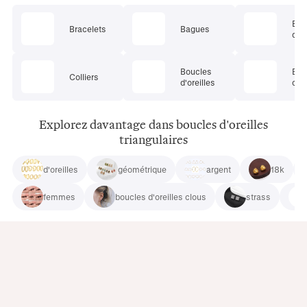
Ens
Bracelets
Bagues
de 
Boucles
Bij
Colliers
d'oreilles
cor
Explorez davantage dans boucles d'oreilles
triangulaires
d'oreilles
géométrique
argent
18k
femmes
boucles d'oreilles clous
strass