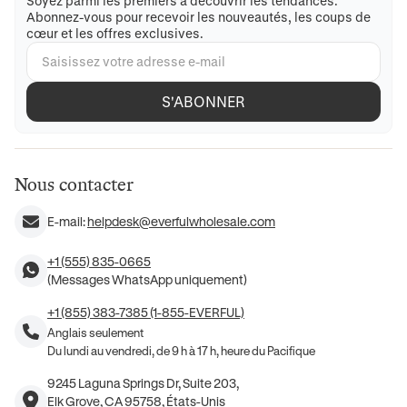
Soyez parmi les premiers à découvrir les tendances.
Abonnez-vous pour recevoir les nouveautés, les coups de
cœur et les offres exclusives.
S'ABONNER
Nous contacter
E-mail:
helpdesk@everfulwholesale.com
+1 (555) 835-0665
(Messages WhatsApp uniquement)
+1 (855) 383-7385 (1-855-EVERFUL)
Anglais seulement
Du lundi au vendredi, de 9 h à 17 h, heure du Pacifique
9245 Laguna Springs Dr, Suite 203,
Elk Grove, CA 95758, États-Unis