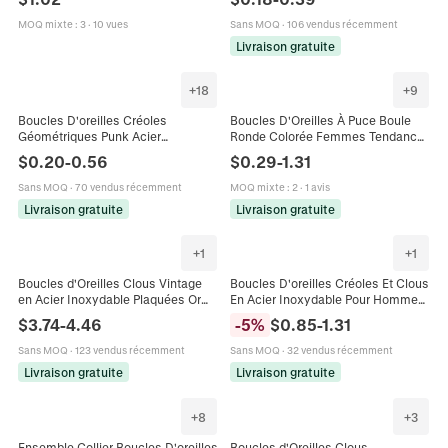
Alliage Plaqué Or Bijoux en Verre
Bijoux Pour Hommes Femmes
Facetté
MOQ mixte
:
3
·
10 vues
Sans MOQ
·
106 vendus récemment
Livraison gratuite
+
18
+
9
Boucles D'oreilles Créoles
Boucles D'Oreilles À Puce Boule
Géométriques Punk Acier
Ronde Colorée Femmes Tendance
Inoxydable Clips D'oreilles Non
Géométrique Druzy Coeur Étoile
$
0.20
-
0.56
$
0.29
-
1.31
Percés Hommes Femmes Triangle
Carré Triangle Strass Bijou
Carré Cœur Hexagone Étoile
Sans MOQ
·
70 vendus récemment
MOQ mixte
:
2
·
1 avis
Livraison gratuite
Livraison gratuite
+
1
+
1
Boucles d'Oreilles Clous Vintage
Boucles D'oreilles Créoles Et Clous
en Acier Inoxydable Plaquées Or
En Acier Inoxydable Pour Hommes
18K Cœur Géométrique Vague pour
Punk Minimaliste Serpent Triangle
$
3.74
-
4.46
-
5
%
$
0.85
-
1.31
Femmes Bijoux de Mode
Poker As Plume Soleil
Sans MOQ
·
123 vendus récemment
Sans MOQ
·
32 vendus récemment
Livraison gratuite
Livraison gratuite
+
8
+
3
Ensemble Collier Boucles D'oreilles
Boucles d'Oreilles Clous