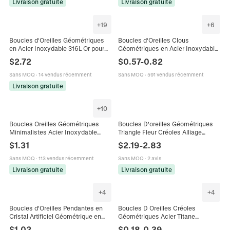
Livraison gratuite
Livraison gratuite
+
19
+
6
Boucles d'Oreilles Géométriques
Boucles d'Oreilles Clous
en Acier Inoxydable 316L Or pour
Géométriques en Acier Inoxydable
Femmes Texture Lave Triangle
Minimalistes pour Femmes Carré
$
2.72
$
0.57
-
0.82
Coeur Fleur Feuille Bijoux
Triangle Rond Coeur Forme X Or
Argent Or Rose Bijoux
Sans MOQ
·
14 vendus récemment
Sans MOQ
·
591 vendus récemment
Livraison gratuite
+
10
Boucles Oreilles Géométriques
Boucles D'oreilles Géométriques
Minimalistes Acier Inoxydable
Triangle Fleur Créoles Alliage
Titane Créoles Cœur Carré Triangle
Plaqué Or 18K Avec Tige En Cuivre
$
1.31
$
2.19
-
2.83
Hexagone Bijoux Unisexe
Künstliche Perle D'imitation Zircon
Mode Vintage Pour Femme
Sans MOQ
·
113 vendus récemment
Sans MOQ
·
2 avis
Livraison gratuite
Livraison gratuite
+
4
+
4
Boucles d'Oreilles Pendantes en
Boucles D Oreilles Créoles
Cristal Artificiel Géométrique en
Géométriques Acier Titane
Triangle de Luxe Pour Femmes En
Pentagramme Carré Triangle Punk
$
1.02
$
0.18
-
0.39