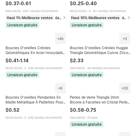
Poli Minimaliste Étoile Cœur
Triangle Infini Punk Pour Femmes
$
0.37
-
0.61
$
0.25
-
0.40
Triangle Bijoux De Mode
Hommes
Sans MOQ
·
31K+ vendus récemment
MOQ mixte
:
2
·
1K+ vendus récemment
Haut 1% Meilleures ventes
dans Boucles d'oreilles
Haut 10% Meilleures ventes
dans Boucles d'oreilles
Livraison gratuite
Livraison gratuite
+
45
+
3
Boucles D'oreilles Créoles
Boucles D'oreilles Créoles Huggie
Géométriques En Acier Inoxydable
Triangle Géométrique Cuivre Zircon
Pour Femmes Hommes Forme U
Coloré Plaqué Or Bijoux De Mode
$
0.41
-
1.14
$
2.33
Hexagone Triangle Carré Cœur
Pour Femmes
Étoile Bijoux
MOQ mixte
:
2
·
540 vendus récemment
Sans MOQ
·
161 vendus récemment
Livraison gratuite
Livraison gratuite
+
6
+
33
Boucles D'oreilles Pendantes En
Perles de Verre Triangle 2mm
Maille Métallique À Paillettes Pour
Bicone à Facettes en Cristal Perles
Femmes Géométriques
en Vrac pour la Fabrication de
$
0.52
$
0.58
-
0.75
Triangulaires Longues Glands Chic
Bijoux DIY Boucles d'Oreilles
Bracelet Collier Accessoires
MOQ mixte
:
2
·
242 vendus récemment
Sans MOQ
·
15 vues
Livraison gratuite