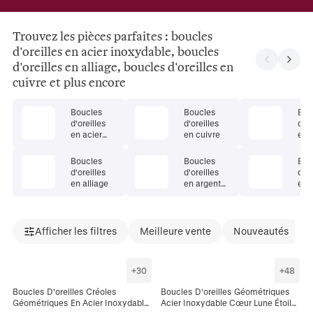
Trouvez les pièces parfaites : boucles
d'oreilles en acier inoxydable, boucles
d'oreilles en alliage, boucles d'oreilles en
cuivre et plus encore
Boucles
Boucles
Bou
d'oreilles
d'oreilles
d'or
en acier
en cuivre
en 
inoxydable
pré
Boucles
Boucles
Bou
d'oreilles
d'oreilles
d'or
en alliage
en argent
en 
925
nat
Afficher les filtres
Meilleure vente
Nouveautés
+
30
+
48
Boucles D'oreilles Créoles
Boucles D'oreilles Géométriques
Géométriques En Acier Inoxydable
Acier Inoxydable Cœur Lune Étoile