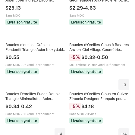
Argent Sterling 925 Zircone
Géométriques Arc-en-ciel en Acier
Cubique Triangulaire Géométrique
Titane pour Hommes Femmes
$
25.13
$
2.29
-
4.63
Bijoux Minimalistes Pour Femmes
Mode Hip Hop Streetwear Triangle
Étoile Rond Bijoux en Émail
Sans MOQ
Sans MOQ
Livraison gratuite
Livraison gratuite
Boucles d'oreilles Créoles
Boucles d'Oreilles Clous à Rayures
Pendentif Triangle Acier Inoxydable
Arc-en-Ciel Alliage Géométrie
Rétro Punk Hip Hop Style Urbain
Coeur Triangle Rond Boucles
$
0.55
-
5
%
$
0.32
-
0.50
Hommes Femmes
d'Oreilles pour Femmes Filles
Mode Bijoux
Sans MOQ
·
26 vendus récemment
MOQ mixte
:
2
·
182 vendus récemment
Livraison gratuite
Livraison gratuite
+
3
Boucles D'oreilles Puces Double
Boucles d'Oreilles Clous en Cuivre
Triangle Minimalistes Acier
Zirconia Designer Français pour
Inoxydable Bijoux Géométriques
Femmes Tendance Individuelle
$
0.34
-
0.42
-
5
%
$
4.18
Creux Pour Femmes Hommes
Retro Géométrique Triangle Bijoux
Style Punk Rock
Sans MOQ
·
63 vendus récemment
Sans MOQ
·
11 vues
Livraison gratuite
Livraison gratuite
+
4
+
14