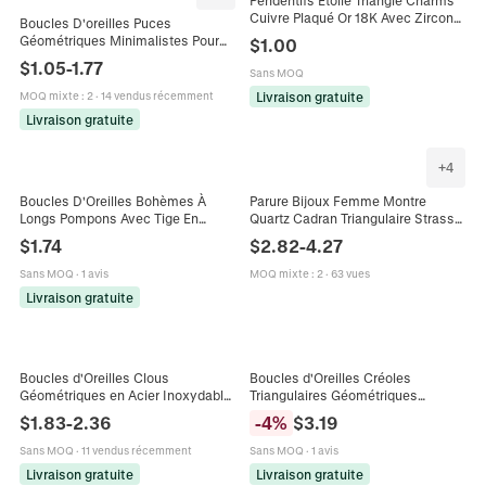
Cuivre Plaqué Or 18K Avec Zircon
Boucles D'oreilles Puces
Pour Fabrication De Bijoux
Géométriques Minimalistes Pour
$
1.00
Bricolage Accessoires
Femmes Cuivre Plaqué Or Cœur
$
1.05
-
1.77
Sans MOQ
Triangle Ovale Rond Zircone
Étincelant
Livraison gratuite
MOQ mixte
:
2
·
14 vendus récemment
Livraison gratuite
+
4
Boucles D'Oreilles Bohèmes À
Parure Bijoux Femme Montre
Longs Pompons Avec Tige En
Quartz Cadran Triangulaire Strass
Argent Triangle Évidé Perles Goutte
Collier Pendentif Goutte Eau
$
1.74
$
2.82
-
4.27
D'Eau Alliage Strass Style Vintage
Boucles Oreilles Bague Élégant
Femmes
Sans MOQ
·
1 avis
MOQ mixte
:
2
·
63 vues
Livraison gratuite
Boucles d'Oreilles Clous
Boucles d'Oreilles Créoles
Géométriques en Acier Inoxydable
Triangulaires Géométriques
Minimaliste Lot de 4 Paires Cœur
Classiques Laiton Plaqué Or 24K
$
1.83
-
2.36
-
4
%
$
3.19
Rond Triangle pour Femmes
Femmes Mode Urbaine Bijoux en
Métal
Sans MOQ
·
11 vendus récemment
Sans MOQ
·
1 avis
Livraison gratuite
Livraison gratuite