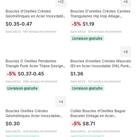
+
12
+
6
Boucles d'Oreilles Créoles
Boucles D'oreilles Créoles Carrées
Géométriques en Acier Inoxydable
Triangulaires Hip Hop Alliage
pour Femmes Vintage Plaqué Or
Strass Bijoux De Mode
$
0.35
-
0.47
-
5
%
$
1.19
Argent Étoile Cœur Losange
Géométriques Homme
Triangle
Sans MOQ
·
491 vendus récemment
Sans MOQ
·
109 vendus récemment
Livraison gratuite
+
8
Boucles D Oreilles Pendantes
Boucles d'oreilles Créoles Mauvais
Triangle Punk Acier Titane Design
Œil en Acier Inoxydable 316L Punk
Creux Unisexe Bijoux Hip Hop
Gothique Lune Triangle Nœud
-
5
%
$
0.37
-
0.45
$
1.36
Style Minimaliste Pour Hommes Et
Celtique pour Hommes Femmes
Femmes
Sans MOQ
·
268 vendus récemment
Sans MOQ
·
113 vendus récemment
Livraison gratuite
Livraison gratuite
+
4
Boucles Oreilles Créoles
Collier Boucles d'Oreilles Bague
Géométriques Acier Inoxydable
Bracelet Vintage en Acier
Minimaliste Punk Hip Hop Cœur
Inoxydable Triangulaire
$
0.30
-
5
%
$
8.71
Triangle Étoile Hexagone Carré
Géométrique pour Femmes
Accessoires Bijoux Émail
Sans MOQ
·
106 vendus récemment
Sans MOQ
·
24 vendus récemment