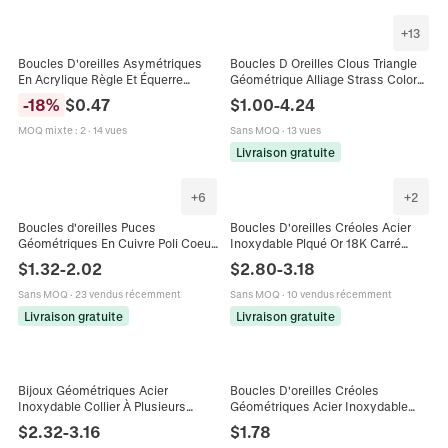
+
13
Boucles D'oreilles Asymétriques
Boucles D Oreilles Clous Triangle
En Acrylique Règle Et Équerre
Géométrique Alliage Strass Coloré
Thème Mathématiques Papeterie
Style Luxe Vintage Femmes Avec
-
18
%
$
0.47
$
1.00
-
4.24
École Bijoux Pour Femmes Filles
Tige En Argent
MOQ mixte
:
2
·
14 vues
Sans MOQ
·
13 vues
Livraison gratuite
+
6
+
2
Boucles d'oreilles Puces
Boucles D'oreilles Créoles Acier
Géométriques En Cuivre Poli Coeur
Inoxydable Plqué Or 18K Carré
Triangle Carré Lisse Minimaliste
Triangle Poire Géométrique Zircon
$
1.32
-
2.02
$
2.80
-
3.18
Accessoire Élégant Femmes
Femmes Bijoux
Sans MOQ
·
23 vendus récemment
Sans MOQ
·
10 vendus récemment
Livraison gratuite
Livraison gratuite
Bijoux Géométriques Acier
Boucles D'oreilles Créoles
Inoxydable Collier À Plusieurs
Géométriques Acier Inoxydable
Rangs Avec Pendentifs Triangle V
Minimaliste Petit Or Argent Étoile
$
2.32
-
3.16
$
1.78
Barre Et Boucles D'Oreilles Pour
Triangle Bijoux Femmes