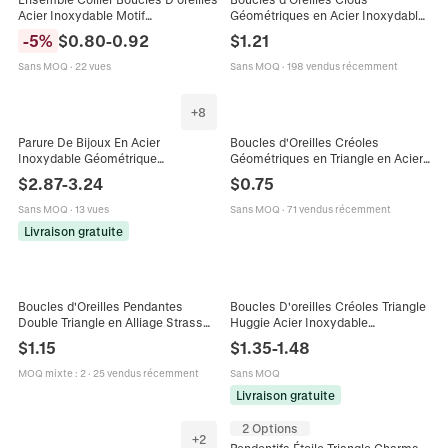
Acier Inoxydable Motif
Géométriques en Acier Inoxydable
Géométrique Creux Triangle
Strass pour Femmes Or Coeur
-
5
%
$
0.80
-
0.92
$
1.21
Basketball Aigle Chien Femmes
Triangle Fleur Rond Bijoux d'Oreille
Sans MOQ
·
22 vues
Sans MOQ
·
198 vendus récemment
+
8
Parure De Bijoux En Acier
Boucles d'Oreilles Créoles
Inoxydable Géométrique
Géométriques en Triangle en Acier
Minimaliste Cœur Étoile Lune
Inoxydable pour Femmes Plaqué
$
2.87
-
3.24
$
0.75
Triangle Cube Collier Pendentif
Or 18K Bijoux Punk Exagérés
Boucles D'oreilles
Cadeau
Sans MOQ
·
13 vues
Sans MOQ
·
71 vendus récemment
Livraison gratuite
Boucles d'Oreilles Pendantes
Boucles D'oreilles Créoles Triangle
Double Triangle en Alliage Strass
Huggie Acier Inoxydable
Minimaliste Géométrique Tige
Géométrique Forme V Poli Style
$
1.15
$
1.35
-
1.48
Acier Inox Bijoux Femme Cadeau
Punk Bijoux Minimalistes Pour
Hommes Femmes
MOQ mixte
:
2
·
25 vendus récemment
Sans MOQ
Livraison gratuite
2 Options
+
2
Pendentifs Étoile Triangle Charms