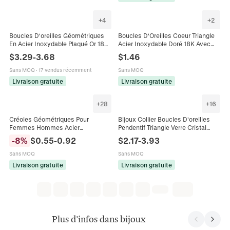
+
4
+
2
Boucles D'oreilles Géométriques
Boucles D'Oreilles Coeur Triangle
En Acier Inoxydable Plaqué Or 18
Acier Inoxydable Doré 18K Avec
Carats Croissant Triangle Vague
Résine Strass Vintage Style INS
$
3.29
-
3.68
$
1.46
Bijoux Minimalistes Pour Femmes
Pour Femmes
Sans MOQ
·
17 vendus récemment
Sans MOQ
Livraison gratuite
Livraison gratuite
+
28
+
16
Créoles Géométriques Pour
Bijoux Collier Boucles D'oreilles
Femmes Hommes Acier
Pendentif Triangle Verre Cristal
Inoxydable Minimaliste Cœur
Acier Inoxydable Géométrique Pour
-
8
%
$
0.55
-
0.92
$
2.17
-
3.93
Étoile Carré Triangle Hexagone
Femmes
Bijoux Punk
Sans MOQ
Sans MOQ
Livraison gratuite
Livraison gratuite
Plus d'infos dans bijoux