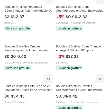
Boucles Oreilles Pendantes
Boucles d'Oreilles Clous
Géométriques Acier Inoxydable Or
Géométriques en Acier Inoxydable
Argent Minimaliste Creux Carré
pour Femmes Bijoux Plaqués Or
$
2.12
-
2.37
-
5
%
$
0.90
-
2.32
Triangle Pendant Anti Allergique
Argent Poli Moderne
Sans MOQ
Sans MOQ
·
31 vendus récemment
Livraison gratuite
Livraison gratuite
Boucles D'oreilles Créoles
Boucles d'Oreilles Clous Triangle
Géométriques En Acier Inoxydable
en Argent Sterling 925 pour
Pendentif Cône Triangle Punk
Femmes Colle à Goutte Noire
$
0.30
-
0.40
-
3
%
$
37.08
Bijoux Pour Hommes Et Femmes
Géométrique Minimaliste Texture
Martelée Bijoux Style Coréen
MOQ mixte
:
2
·
20 vendus récemment
Sans MOQ
Livraison gratuite
Livraison gratuite
+
5
+
34
Boucles d'Oreilles Clous en Acier
Boucles D'oreilles Créoles
Inoxydable Strass Perle Artificielle
Géométriques En Acier Inoxydable
Ensemble Géométrique Triangle
Étoile Cœur Hexagone Rectangle
$
0.45
-
1.43
$
0.34
-
0.42
Coeur Carré pour Femmes
Triangle Poli Bijoux Unisexe
Sans MOQ
·
14 vues
MOQ mixte
:
2
·
21 vendus récemment
Livraison gratuite