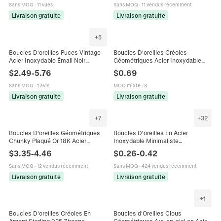
Femmes
Sans MOQ
·
11 vues
Sans MOQ
·
11 vendus récemment
Livraison gratuite
Livraison gratuite
+
5
Boucles D'oreilles Puces Vintage
Boucles D'oreilles Créoles
Acier Inoxydable Émail Noir
Géométriques Acier Inoxydable
Géométrique Carré Triangle
Cœur Feuille Plume Triangle
$
2.49
-
5.76
$
0.69
Imperméable Hypoallergénique
Charme Bijoux Vintage Hip Hop
Rétro
Plaqués Or
Sans MOQ
·
1 avis
MOQ mixte
:
3
Livraison gratuite
Livraison gratuite
+
7
+
32
Boucles D'oreilles Géométriques
Boucles D'oreilles En Acier
Chunky Plaqué Or 18K Acier
Inoxydable Minimaliste
Inoxydable 316L Triangle Creux
Géométrique Cœur Lune Étoile
$
3.35
-
4.46
$
0.26
-
0.42
Coquillage Coeur Bijoux Femme
Triangle Punk Hip Hop Bijoux Mode
Sans MOQ
·
12 vendus récemment
Sans MOQ
·
424 vendus récemment
Livraison gratuite
Livraison gratuite
+
1
Boucles D'oreilles Créoles En
Boucles d'Oreilles Clous