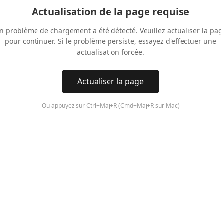
Actualisation de la page requise
n problème de chargement a été détecté. Veuillez actualiser la pa
pour continuer. Si le problème persiste, essayez d'effectuer une
actualisation forcée.
Actualiser la page
Ou appuyez sur Ctrl+Maj+R (Cmd+Maj+R sur Mac)