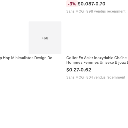
-
3
%
$
0.087
-
0.70
Sans MOQ
·
998 vendus récemment
+
68
ip Hop Minimalistes Design De
Collier En Acier Inoxydable Chaîne
Hommes Femmes Unisexe Bijoux 
$
0.27
-
0.62
Sans MOQ
·
804 vendus récemment