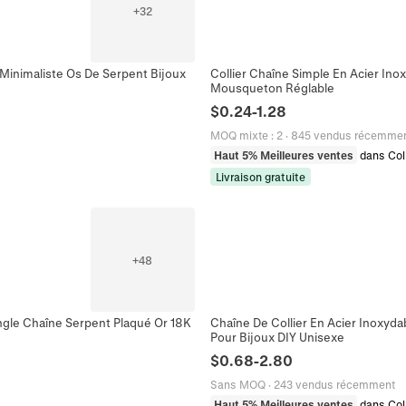
+
32
Minimaliste Os De Serpent Bijoux
Collier Chaîne Simple En Acier Ino
Mousqueton Réglable
$
0.24
-
1.28
MOQ mixte
:
2
·
845 vendus récemme
Haut 5% Meilleures ventes
dans Col
Livraison gratuite
+
48
angle Chaîne Serpent Plaqué Or 18K
Chaîne De Collier En Acier Inoxyda
Pour Bijoux DIY Unisexe
$
0.68
-
2.80
Sans MOQ
·
243 vendus récemment
Haut 5% Meilleures ventes
dans Col