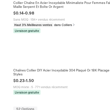
Collier Chaîne En Acier Inoxydable Minimaliste Pour Femmes Fab
Maille Serpent Et Boîte Or Argent
$
0.14
-
0.98
Sans MOQ
·
15K+ vendus récemment
Haut 3% Meilleures ventes
dans Colliers
Livraison gratuite
Chaînes Collier DIY Acier Inoxydable 304 Plaqué Or 18K Placage
Styles
$
0.23
-
1.50
MOQ mixte
:
5
·
771 vendus récemment
Livraison gratuite
52 Options