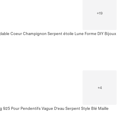
+
19
ydable Coeur Champignon Serpent étoile Lune Forme DIY Bijoux
s
+
4
ng 925 Pour Pendentifs Vague D'eau Serpent Style Blé Maille