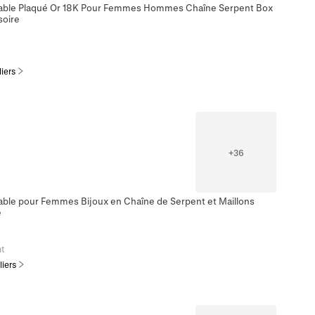
xydable Plaqué Or 18K Pour Femmes Hommes Chaîne Serpent Box
soire
liers
+
36
dable pour Femmes Bijoux en Chaîne de Serpent et Maillons
e
t
liers