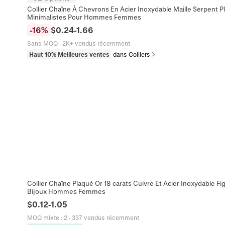
Collier Chaîne À Chevrons En Acier Inoxydable Maille Serpent P
Minimalistes Pour Hommes Femmes
-
16
%
$
0.24
-
1.66
Sans MOQ
·
2K+ vendus récemment
Haut 10% Meilleures ventes
dans Colliers
Collier Chaîne Plaqué Or 18 carats Cuivre Et Acier Inoxydable Fi
Bijoux Hommes Femmes
$
0.12
-
1.05
MOQ mixte
:
2
·
337 vendus récemment