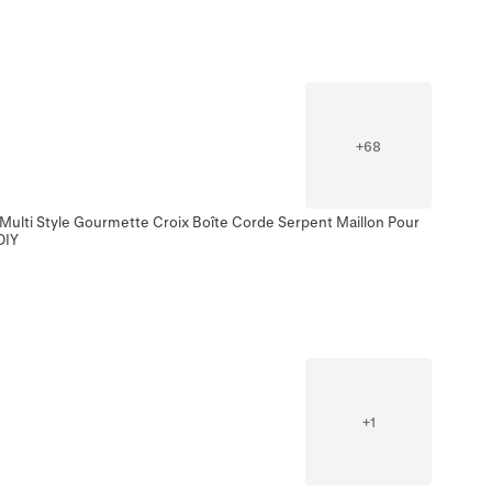
+
68
 Multi Style Gourmette Croix Boîte Corde Serpent Maillon Pour
DIY
+
1