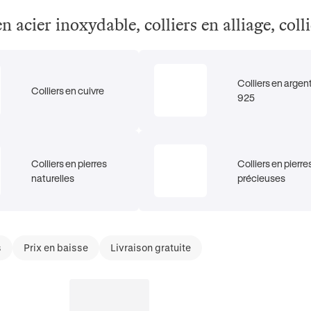
en acier inoxydable, colliers en alliage, coll
Colliers en argen
Colliers en cuivre
925
Colliers en pierres
Colliers en pierre
naturelles
précieuses
s
Prix en baisse
Livraison gratuite