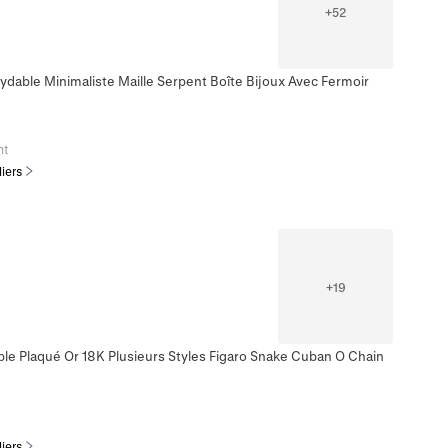
+
52
xydable Minimaliste Maille Serpent Boîte Bijoux Avec Fermoir
nt
liers
+
19
ble Plaqué Or 18K Plusieurs Styles Figaro Snake Cuban O Chain
liers