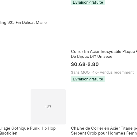
Livraison gratuite
ng 925 Fin Délicat Maille
Collier En Acier Inoxydable Plaqué 
De Bijoux DIY Unisexe
$
0.68
-
2.80
Sans MOQ
·
4K+ vendus récemment
Livraison gratuite
+
37
Alliage Gothique Punk Hip Hop
Chaîne de Collier en Acier Titane p
Quotidien
Serpent Croix pour Hommes Fem