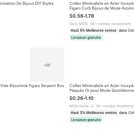
rication De Bijoux DIY Styles
Collier Minimaliste en Acier Ino
Figaro Curb Bijoux de Mode Acces
$
0.58
-
1.78
Sans MOQ
·
9K+ vendus récemment
Haut 5% Meilleures ventes
dans Col
Livraison gratuite
+
25
 Vide Bijouterie Figaro Serpent Box
Collier Minimaliste en Acier Inoxy
Plaqués Or pour Mode Quotidienn
$
0.26
-
1.10
MOQ mixte
:
2
·
1K+ vendus récemmen
Haut 3% Meilleures ventes
dans Col
Livraison gratuite