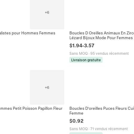
+
6
nimalistes pour Hommes Femmes
Boucles D Oreilles Animaux En Zirc
Lézard Bijoux Mode Pour Femmes
$
1.94
-
3.57
Sans MOQ
·
95 vendus récemment
Livraison gratuite
+
6
emmes Petit Poisson Papillon Fleur
Boucles D'oreilles Puces Fleurs Cui
Femme
$
0.92
Sans MOQ
·
71 vendus récemment