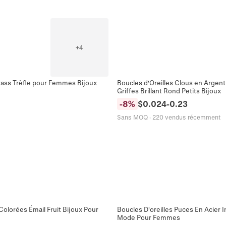
+
4
rass Trèfle pour Femmes Bijoux
Boucles d'Oreilles Clous en Argen
Griffes Brillant Rond Petits Bijoux
-
8
%
$
0.024
-
0.23
Sans MOQ
·
220 vendus récemment
 Colorées Émail Fruit Bijoux Pour
Boucles D'oreilles Puces En Acier
Mode Pour Femmes