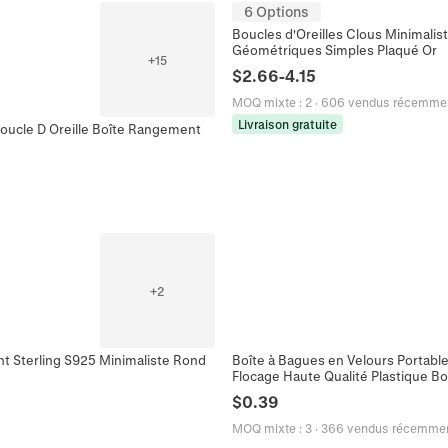
6 Options
Boucles d'Oreilles Clous Minimali
Géométriques Simples Plaqué Or
+
15
$
2.66
-
4.15
MOQ mixte
:
2
·
606 vendus récemme
Livraison gratuite
Boucle D Oreille Boîte Rangement
+
2
nt Sterling S925 Minimaliste Rond
Boîte à Bagues en Velours Portable
Flocage Haute Qualité Plastique 
$
0.39
MOQ mixte
:
3
·
366 vendus récemme