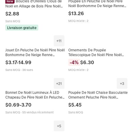
Boucles d'Oreilles Clous de
Poupée En Peluche De Noël Père
New
Noël Bonhomme De Neige Renne
Noël en Alliage de Bois Père Noël
Ornement Longues Jambes
Bonhomme de Neige Sapin Renne
$
13.26
$
2.88
Télescopique Rétractable Tissu
Motif Festif Fête Femme Bijoux
Écossais Décor
Cartoon
MOQ mixte
:
2
Sans MOQ
Livraison gratuite
+
11
Jouet En Peluche De Noël Père Noël
Ornements De Poupée
Bonhomme De Neige Renne
Télescopique De Noël Père Noël
Oreiller Pomme Doux Coton PP
Bonhomme De Neige Renne
$
3.17
-
14.99
-
4
%
$
6.30
Décoration De Fête Cadeau
Figurines En Peluche Tissu Tricoté
Métal Décor
Sans MOQ
·
36 vues
MOQ mixte
:
2
+
21
+
3
Bonnet De Noël Lumineux À LED
Poupée De Noël Chaise Basculante
Chapeau De Père Noël En Peluche
Ornement Peluche Père Noël
Décoration De Fête Festive Pour
Bonhomme De Neige Renne Tissu
$
0.69
-
3.70
$
5.45
Adultes Et Enfants Lumières
Écossais Décoration
Colorées
Sans MOQ
·
55 vendus récemment
Sans MOQ
+
5