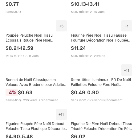
Neige Renne Épingles À Cheveux
Neige Renne Figurines Tissu
$
0.77
$
10.13
-
13.41
Accessoires De Fête
Jambe Télescopique Décoration
Maison Cadeau
Sans MOQ
MOQ mixte
:
2
·
15 vues
+
5
+
1
Poupée Peluche Noël Tissu
Figurine Père Noël Tissu Fausse
Écossais Rouge Père Noël
Fourrure Décoration Noël Poupée
Bonhomme Neige Renne Jambes
Debout Avec Sac Cadeau Lanterne
$
8.21
-
12.59
$
11.24
Télescopiques Décoration Maison
Ornement Traditionnel
Fête
MOQ mixte
:
2
·
11 vues
MOQ mixte
:
2
·
29 vues
+
11
Bonnet de Noël Classique en
Serre-têtes Lumineux LED De Noël
Velours Avec Broderie pour Adultes
Paillettes Peluche Père Noël
et Enfants Rouge Festif Père Noël
Bonhomme De Neige Renne Ours
-
4
%
$
0.63
$
0.49
-
0.90
Bonhomme de Neige Bonnet de
Accessoires Cheveux Fête
Fête
Sans MOQ
·
230 vendus récemment
Sans MOQ
·
1K+ vendus récemment
+
11
Figurine Poupée Père Noël Debout
Figurine De Père Noël Debout Tissu
Peluche Tissu Plastique Décoration
Tricoté Peluche Décoration De Fête
De Table Noël Fête Ornement De
Style Nordique Ornement De
$
4.90
-
5.48
$
6.02