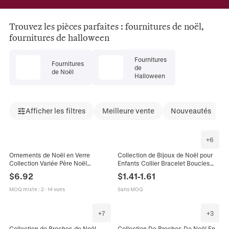
Trouvez les pièces parfaites : fournitures de noël,
fournitures de halloween
Fournitures
Fournitures
de
de Noël
Halloween
Afficher les filtres
Meilleure vente
Nouveautés
+
6
Ornements de Noël en Verre
Collection de Bijoux de Noël pour
Collection Variée Père Noël
Enfants Collier Bracelet Boucles
Bonhomme de Neige Pendants
d'Oreilles Bague Père Noël Renne
$
6.92
$
1.41
-
1.61
pour Décoration de Sapin Festive
Bonhomme de Neige Fête
MOQ mixte
:
2
·
14 vues
Sans MOQ
+
7
+
3
Collection de Broches de Noël
Collection De Broches De Noël En