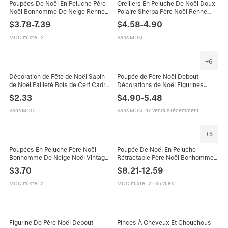
Poupées De Noël En Peluche Père
Oreillers En Peluche De Noël Doux
Noël Bonhomme De Neige Renne
Polaire Sherpa Père Noël Renne
Tissu Tricot Feutre Figurines De
Arbre Décoration De Fête Cadeau
$
3.78
-
7.39
$
4.58
-
4.90
Table Décoration De Fête
Enfant Nouveauté
MOQ mixte
:
2
Sans MOQ
+
6
Décoration de Fête de Noël Sapin
Poupée de Père Noël Debout
de Noël Pailleté Bois de Cerf Cadre
Décorations de Noël Figurines
de Lunettes Bonnet de Père Noël
Festives pour la Maison Décoration
$
2.33
$
4.90
-
5.48
Étoile Pinces à Cheveux Élastiques
de Fête Cadeau Peluche Tissu
à Cheveux Enfants Accessoire
Jouet
Sans MOQ
Sans MOQ
·
17 vendus récemment
Festif
+
5
Poupées En Peluche Père Noël
Poupée De Noël En Peluche
Bonhomme De Neige Noël Vintage
Rétractable Père Noël Bonhomme
À Carreaux Décoration De Table
De Neige Renne Écossais Rouge
$
3.70
$
8.21
-
12.59
Cadeau
Noir Décor Nordique Fête
MOQ mixte
:
2
MOQ mixte
:
2
·
35 vues
Figurine De Père Noël Debout
Pinces À Cheveux Et Chouchous