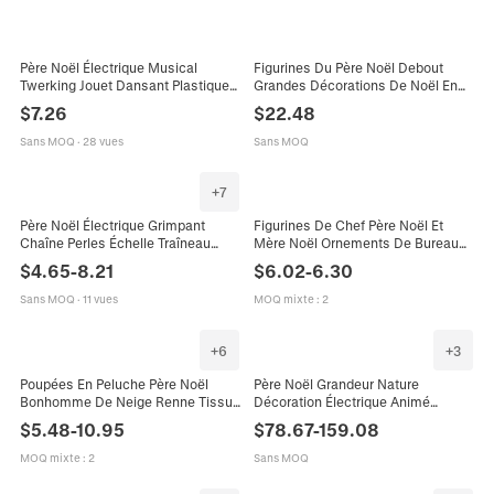
Père Noël Électrique Musical
Figurines Du Père Noël Debout
Twerking Jouet Dansant Plastique
Grandes Décorations De Noël En
Polyester Décoration De Noël
Tissu Peluche Réalistes Décoration
$
7.26
$
22.48
Ornement Maison Vacances
Intérieure Fête Vintage
Sans MOQ
·
28 vues
Sans MOQ
+
7
Père Noël Électrique Grimpant
Figurines De Chef Père Noël Et
Chaîne Perles Échelle Traîneau
Mère Noël Ornements De Bureau
Renne Décoration Noël Musicale
Tissu Plastique Bonhomme Pain
$
4.65
-
8.21
$
6.02
-
6.30
Ornement Plastique Peluche
Épices Sucre D'Orge
Sans MOQ
·
11 vues
MOQ mixte
:
2
+
6
+
3
Poupées En Peluche Père Noël
Père Noël Grandeur Nature
Bonhomme De Neige Renne Tissu
Décoration Électrique Animé
Tricoté Ornements De Noël
Chantant Dansant Plastique Tissu
$
5.48
-
10.95
$
78.67
-
159.08
Décoration Intérieure Fait Main
Velours Centre Commercial
Doux
Ornement
MOQ mixte
:
2
Sans MOQ