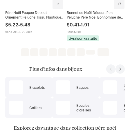
+
1
+
7
Père Noël Poupée Debout
Bonnet de Noël Décoratif en
Ornement Peluche Tissu Plastique
Peluche Père Noël Bonhomme de
Décoration Festive Traditionnelle
Neige Renne Pour Adultes Enfants
$
5.22
-
5.48
$
0.41
-
1.91
Noël Figurine De Table Avec
Fête Costume Accessoire Festif
Accessoires
Sans MOQ
·
22 vues
Sans MOQ
Livraison gratuite
Plus d'infos dans bijoux
Ens
Bracelets
Bagues
de 
Boucles
Bij
Colliers
d'oreilles
cor
Explorez davantage dans collection père noël