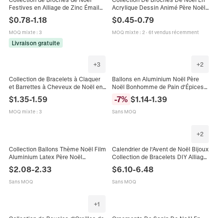
Festives en Alliage de Zinc Émail
Acrylique Dessin Animé Père Noël
Strass Père Noël Renne Sapin de
Bonhomme De Neige Renne Sapin
$
0.78
-
1.18
$
0.45
-
0.79
Noël Bonhomme de Neige Cadeau
De Noël Épinglettes De Revers
Décoratives De Fête
MOQ mixte
:
3
MOQ mixte
:
2
·
61 vendus récemment
Livraison gratuite
+
3
+
2
Collection de Bracelets à Claquer
Ballons en Aluminium Noël Père
et Barrettes à Cheveux de Noël en
Noël Bonhomme de Pain d'Épices
Peluche Renne Père Noël
Sapin Étoile Latex pour Décoration
$
1.35
-
1.59
-
7
%
$
1.14
-
1.39
Décoration de Fête Cadeau pour
de Fête de Vacances Maison
Enfants Adultes
MOQ mixte
:
3
Sans MOQ
+
2
Collection Ballons Thème Noël Film
Calendrier de l'Avent de Noël Bijoux
Aluminium Latex Père Noël
Collection de Bracelets DIY Alliage
Bonhomme Neige Sapin Noël Étoile
Émail Père Noël Bonhomme de
$
2.08
-
2.33
$
6.10
-
6.48
Cloche Décoration Fête
Neige Élan Charmes Enfants Filles
Cadeau
Sans MOQ
Sans MOQ
+
1