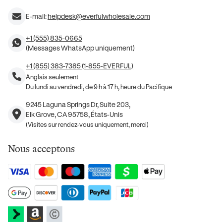
E-mail:
helpdesk@everfulwholesale.com
+1 (555) 835-0665
(Messages WhatsApp uniquement)
+1 (855) 383-7385 (1-855-EVERFUL)
Anglais seulement
Du lundi au vendredi, de 9 h à 17 h, heure du Pacifique
9245 Laguna Springs Dr, Suite 203,
Elk Grove, CA 95758, États-Unis
(Visites sur rendez-vous uniquement, merci)
Nous acceptons