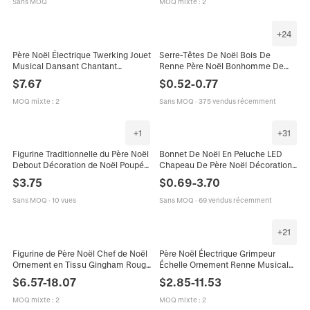
Sans MOQ
MOQ mixte
:
2
+
24
Père Noël Électrique Twerking Jouet
Serre-Têtes De Noël Bois De
Musical Dansant Chantant
Renne Père Noël Bonhomme De
Décoration De Noël Plastique
Neige Accessoires Cheveux Fête
$
7.67
$
0.52
-
0.77
Polyester Cadeau Décoration
Paillettes Peluche Décoration
Costume
MOQ mixte
:
2
Sans MOQ
·
375 vendus récemment
+
1
+
31
Figurine Traditionnelle du Père Noël
Bonnet De Noël En Peluche LED
Debout Décoration de Noël Poupée
Chapeau De Père Noël Décoration
en Peluche Festive pour Fête
De Fête Festive Velours Étoile Pour
$
3.75
$
0.69
-
3.70
Ornement de Maison Multicolore
Adultes Et Enfants
Sans MOQ
·
10 vues
Sans MOQ
·
69 vendus récemment
+
21
Figurine de Père Noël Chef de Noël
Père Noël Électrique Grimpeur
Ornement en Tissu Gingham Rouge
Échelle Ornement Renne Musical
et Blanc avec Panneau de
Peluche Décoration Maison Festive
$
6.57
-
18.07
$
2.85
-
11.53
Bienvenue pour Restaurant Hôtel
Cadeau De Noël
MOQ mixte
:
2
MOQ mixte
:
2