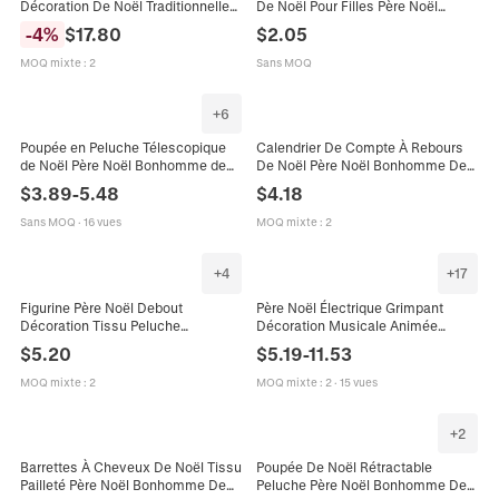
Décoration De Noël Traditionnelle
De Noël Pour Filles Père Noël
Ornement En Tissu Peluche
Renne Accessoires De Cheveux En
-
4
%
$
17.80
$
2.05
Plastique Avec Barbe Blanche
Peluche Boîte Cadeau Ornement
Lunettes Sac Cadeau
MOQ mixte
:
2
Sans MOQ
+
6
Poupée en Peluche Télescopique
Calendrier De Compte À Rebours
de Noël Père Noël Bonhomme de
De Noël Père Noël Bonhomme De
Neige Renne Grinch Figurine Tissu
Neige En Peluche Avec Blocs De
$
3.89
-
5.48
$
4.18
Écossais Longues Jambes
Date En Bois Décoration Bureau
Décorations de Noël Maison
Sans MOQ
·
16 vues
MOQ mixte
:
2
+
4
+
17
Figurine Père Noël Debout
Père Noël Électrique Grimpant
Décoration Tissu Peluche
Décoration Musicale Animée
Traditionnelle Décoration De Noël
Dansante Noël Maison Fête
$
5.20
$
5.19
-
11.53
Table Maison Festive De Collection
Décoration Peluche Plastique Jouet
Créatif
MOQ mixte
:
2
MOQ mixte
:
2
·
15 vues
+
2
Barrettes À Cheveux De Noël Tissu
Poupée De Noël Rétractable
Pailleté Père Noël Bonhomme De
Peluche Père Noël Bonhomme De