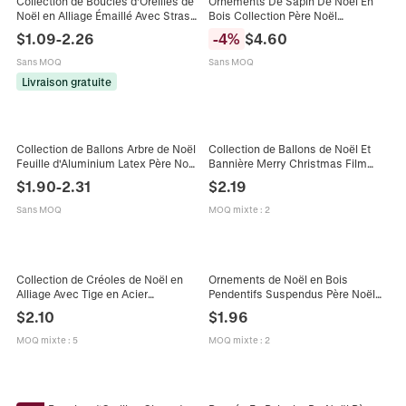
Collection de Boucles d'Oreilles de
Ornements De Sapin De Noël En
Noël en Alliage Émaillé Avec Strass
Bois Collection Père Noël
Père Noël Renne Sapin de Noël
Bonhomme De Neige Dessin
$
1.09
-
2.26
-
4
%
$
4.60
Bijoux Festifs pour Femme
Animé Pendentifs Suspendus En
Contreplaqué Imprimé
Sans MOQ
Sans MOQ
Livraison gratuite
Collection de Ballons Arbre de Noël
Collection de Ballons de Noël Et
Feuille d'Aluminium Latex Père Noël
Bannière Merry Christmas Film
Bonhomme de Neige Étoile
d'Aluminium Père Noël Renne Étoile
$
1.90
-
2.31
$
2.19
Décorations Joyeux Noël
Décoration de Fête Ornement
Festif
Sans MOQ
MOQ mixte
:
2
Collection de Créoles de Noël en
Ornements de Noël en Bois
Alliage Avec Tige en Acier
Pendentifs Suspendus Père Noël
Inoxydable Motif Père Noël Flocon
Bonhomme de Neige Ange
$
2.10
$
1.96
de Neige Élan Bijoux de Fête pour
Décoration de Fête Maison
Femme
MOQ mixte
:
5
MOQ mixte
:
2