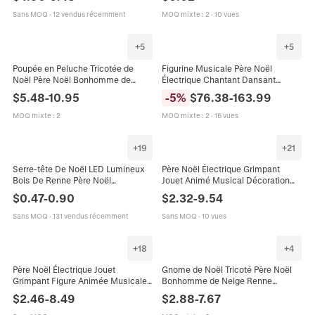
Vitrine
Bureau Décoration De Noël
Sans MOQ
·
12 vendus récemment
MOQ mixte
:
2
·
10 vues
+
5
+
5
Poupée en Peluche Tricotée de
Figurine Musicale Père Noël
Noël Père Noël Bonhomme de
Électrique Chantant Dansant
Neige Renne Rétractable Longue
Décoration Sol Tissu Peluche
$
5.48
-
10.95
-
5
%
$
76.38
-
163.99
Jambe Ornement Maison Fête
Plastique Durable Fête Intérieur
Nouvel An
Bienvenue
MOQ mixte
:
2
MOQ mixte
:
2
·
16 vues
+
19
+
21
Serre-tête De Noël LED Lumineux
Père Noël Électrique Grimpant
Bois De Renne Père Noël
Jouet Animé Musical Décoration
Bonhomme De Neige Peluche
Noël Peluche Plastique Échelle
$
0.47
-
0.90
$
2.32
-
9.54
Accessoire De Fête Pour Enfants
Perles Cheminée Style Cadeau
Adultes
Sans MOQ
·
131 vendus récemment
Sans MOQ
·
10 vues
+
18
+
4
Père Noël Électrique Jouet
Gnome de Noël Tricoté Père Noël
Grimpant Figure Animée Musicale
Bonhomme de Neige Renne
Décoration Suspendue Noël
Poupées en Peluche Ornements
$
2.46
-
8.49
$
2.88
-
7.67
Peluche Plastique Cadeau
Télescopiques Décorations de Noël
Maison