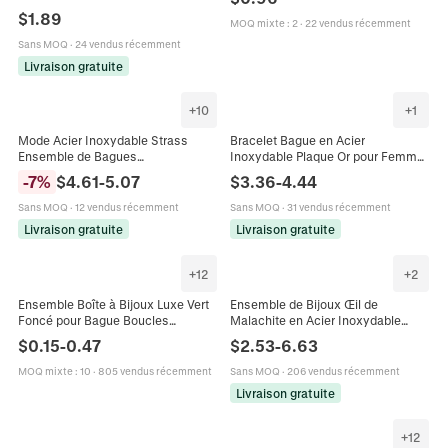
Mariée Fiançailles Femme Bijoux
Minimalistes Pour Femmes Bijoux
$
1.89
MOQ mixte
:
2
·
22 vendus récemment
De Mode En Cuivre Réglables
Sans MOQ
·
24 vendus récemment
Livraison gratuite
+
10
+
1
Mode Acier Inoxydable Strass
Bracelet Bague en Acier
Ensemble de Bagues
Inoxydable Plaque Or pour Femme
Superposables à Plusieurs Rangs
Cœur Arbre de Vie Trèfle Strass
-
7
%
$
4.61
-
5.07
$
3.36
-
4.44
Or Argent Plaqué Géométrique
Perle Artificielle Bracelet de Main
Bijoux Individuels Bague pour
Sans MOQ
·
12 vendus récemment
Sans MOQ
·
31 vendus récemment
Femmes
Livraison gratuite
Livraison gratuite
+
12
+
2
Ensemble Boîte à Bijoux Luxe Vert
Ensemble de Bijoux Œil de
Foncé pour Bague Boucles
Malachite en Acier Inoxydable
d'Oreilles Collier Élégant Emballage
Collier Boucles d'Oreilles Bague
$
0.15
-
0.47
$
2.53
-
6.63
Cadeau en Papier Carton Avec
Bracelet Or Martelé
Éponge
MOQ mixte
:
10
·
805 vendus récemment
Sans MOQ
·
206 vendus récemment
Livraison gratuite
+
12