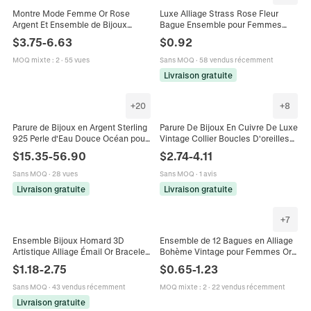
Montre Mode Femme Or Rose
Luxe Alliage Strass Rose Fleur
Argent Et Ensemble de Bijoux
Bague Ensemble pour Femmes
Montre à Quartz Avec Strass Collier
Électroplaqué Or Argent Mariage
$
3.75
-
6.63
$
0.92
Bracelet Boucles d'Oreilles Bague
Fiançailles Bijoux de Doigt
MOQ mixte
:
2
·
55 vues
Sans MOQ
·
58 vendus récemment
Livraison gratuite
+
20
+
8
Parure de Bijoux en Argent Sterling
Parure De Bijoux En Cuivre De Luxe
925 Perle d'Eau Douce Océan pour
Vintage Collier Boucles D'oreilles
Femme Coquillage Étoile de Mer
Bracelet Bague Strass Goutte
$
15.35
-
56.90
$
2.74
-
4.11
Émail Strass Boucles d'Oreilles
D'eau Pour Femmes Mariage
Collier Bague
Sans MOQ
·
28 vues
Sans MOQ
·
1 avis
Livraison gratuite
Livraison gratuite
+
7
Ensemble Bijoux Homard 3D
Ensemble de 12 Bagues en Alliage
Artistique Alliage Émail Or Bracelet
Bohème Vintage pour Femmes Or
Et Bague Pour Femmes Accessoire
Argent Strass Oeil Coeur Papillon
$
1.18
-
2.75
$
0.65
-
1.23
Mode Fête Bizarre
Feuille Étoile Lune Bagues
Ouvertes Bijoux
Sans MOQ
·
43 vendus récemment
MOQ mixte
:
2
·
22 vendus récemment
Livraison gratuite