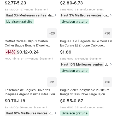
Femmes Bague Trois Pierres 1
Or Perle Artificielle Colorée Cœur
$
2.77
-
5.23
$
2.80
-
6.73
Carat Bijoux de Mariage
Croix Luck Collier Boucles
d'oreilles Bague
Sans MOQ
·
167 vendus récemment
Sans MOQ
·
731 vendus récemment
Haut 3% Meilleures ventes
dans Bagues
Haut 3% Meilleures ventes
dans Ensembles de bijoux
Livraison gratuite
Livraison gratuite
+
26
+
36
Coffret Cadeau Bijoux Carton
Bague Halo Élégante Taille Coussin
Collier Bague Boucle D'oreille
En Cuivre Et Zircone Cubique
Ensemble Emballage Avec Sac À
Double Serti Mariage Fiançailles
-
14
%
$
0.12
-
0.24
$
1.89
Main Marquage À L'or Élégant
Bijoux Pour Femme
Mariage Saint Valentin
MOQ mixte
:
6
·
1K+ vendus récemment
Sans MOQ
·
174 vendus récemment
Haut 10% Meilleures ventes
dans Bagues
Livraison gratuite
+
31
+
36
Ensemble de Bagues Ouvertes
Bague Acier Inoxydable Plusieurs
Plaquées Argent Minimalistes Pour
Rangs Strass Pavé Large Bijou
Femmes Cœur Nœud Perle
Mode Femmes Hommes Punk
$
0.76
-
1.18
$
0.55
-
0.87
Artificielle Strass Bagues
Luxe Accessoire Fête
Réglables
Sans MOQ
·
96 vendus récemment
Sans MOQ
·
251 vendus récemment
Haut 10% Meilleures ventes
dans Bagues
Livraison gratuite