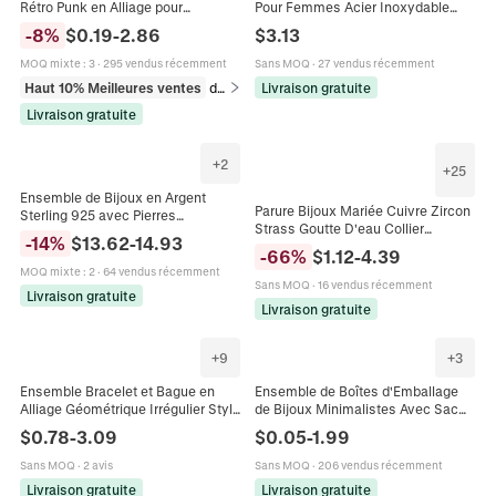
Rétro Punk en Alliage pour
Pour Femmes Acier Inoxydable
Hommes Femmes Crâne Chauve-
316L Sertissage Clos Cristal Oeil
-
8
%
$
0.19
-
2.86
$
3.13
souris Araignée Squelette Bagues
De Chat Poli Minimaliste
Halloween Bijoux
MOQ mixte
:
3
·
295 vendus récemment
Sans MOQ
·
27 vendus récemment
Haut 10% Meilleures ventes
dans Bagues
Livraison gratuite
Livraison gratuite
+
2
+
25
Ensemble de Bijoux en Argent
Parure Bijoux Mariée Cuivre Zircon
Sterling 925 avec Pierres
Strass Goutte D'eau Collier
Précieuses Carrées Collier Boucles
-
14
%
$
13.62
-
14.93
Boucles D'oreilles Bracelet Bague
d'oreilles Et Bague en Strass
-
66
%
$
1.12
-
4.39
Pour Femmes Mariage Fête
MOQ mixte
:
2
·
64 vendus récemment
Sans MOQ
·
16 vendus récemment
Livraison gratuite
Livraison gratuite
+
9
+
3
Ensemble Bracelet et Bague en
Ensemble de Boîtes d'Emballage
Alliage Géométrique Irrégulier Style
de Bijoux Minimalistes Avec Sac
Ins pour Femme Plaqué Or Argent
en Velours Boîte Cadeau en Papier
$
0.78
-
3.09
$
0.05
-
1.99
Bracelet Large Ondulé Creux
Style Tiroir pour Bague Boucle
d'Oreille Bracelet Collier
Sans MOQ
·
2 avis
Sans MOQ
·
206 vendus récemment
Livraison gratuite
Livraison gratuite