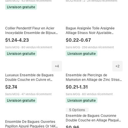
Sans MOQ
·
43 vendus récemment
MOQ mixte
:
2
·
24 vendus récemment
Collier Bracelet Connecteur
Livraison gratuite
Collier Pendentif Fleur en Acier
Bague Araignée Toile Araignée
Inoxydable Ensemble de Bijoux
Alliage Strass Noir Ajustable
Incrusté de Strass Colorés Avec
Ouverte Retro Punk Y2K Bijoux
$
1.24
-
4.23
$
0.22
-
0.67
Boucles d'Oreilles et Bague
Ouverte Réglable pour Femme
Sans MOQ
·
80 vendus récemment
Sans MOQ
·
256 vendus récemment
Livraison gratuite
Livraison gratuite
+
4
+
2
Luxueux Ensemble de Bagues
Ensemble de Piercings de
Double Couche en Cuivre et
Mamelon en Alliage de Zinc Strass
Zirconia pour Femmes Plaqué Or
Cœur Papillon Bijoux de Corps
$
2.74
$
0.21
-
1.31
Blanc Mariage Fiançailles Mariée
Argent Barbell Femme
Banquet Bijoux
Sans MOQ
·
47 vendus récemment
Sans MOQ
·
80 vendus récemment
Livraison gratuite
Livraison gratuite
5 Options
Ensemble de Bagues Couronne
Double Couche en Alliage Plaqué
Ensemble De Bagues Ouvertes
Argent avec Strass pour Mariage
Papillon Ajouré Plaquées Or 14K
$
0.96