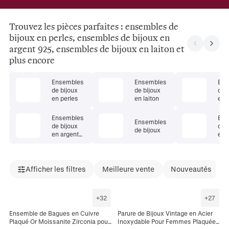
Trouvez les pièces parfaites : ensembles de
bijoux en perles, ensembles de bijoux en
argent 925, ensembles de bijoux en laiton et
plus encore
Ensembles
Ensembles
Ens
de bijoux
de bijoux
de 
en perles
en laiton
en 
d'e
dou
Ensembles
Ens
Ensembles
de bijoux
de 
de bijoux
en argent
en 
925
Afficher les filtres
Meilleure vente
Nouveautés
+
32
+
27
Ensemble de Bagues en Cuivre
Parure de Bijoux Vintage en Acier
Plaqué Or Moissanite Zirconia pour
Inoxydable Pour Femmes Plaquée