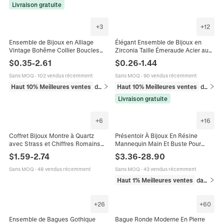
Livraison gratuite
+
3
+
12
Ensemble de Bijoux en Alliage
Élégant Ensemble de Bijoux en
Vintage Bohême Collier Boucles
Zirconia Taille Émeraude Acier au
d'Oreilles Bracelet Bague Incrustés
Titane Collier Boucles d'Oreilles
$
0.35
-
2.61
$
0.26
-
1.44
de Turquoise et Strass pour Femme
Bague en Pierre Précieuse
Style Ethnique
Sans MOQ
·
102 vendus récemment
Sans MOQ
·
90 vendus récemment
Haut 10% Meilleures ventes
dans Ensembles de bijoux
Haut 10% Meilleures ventes
dans Ensembles de bijoux
Livraison gratuite
+
6
+
16
Coffret Bijoux Montre à Quartz
Présentoir À Bijoux En Résine
avec Strass et Chiffres Romains
Mannequin Main Et Buste Pour
pour Femmes Bracelet Collier
Colliers Bagues Bracelets Boucles
$
1.59
-
2.74
$
3.36
-
28.90
Boucles d'Oreilles Bague en Alliage
D'oreilles Rangement Élégant
Parure de Montre de Luxe
Sans MOQ
·
48 vendus récemment
Sans MOQ
·
43 vendus récemment
Haut 1% Meilleures ventes
dans Emballages et présentoirs pour bijoux
+
26
+
60
Ensemble de Bagues Gothique
Bague Ronde Moderne En Pierre