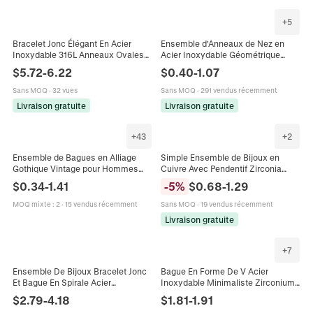
+
5
Bracelet Jonc Élégant En Acier
Ensemble d'Anneaux de Nez en
Inoxydable 316L Anneaux Ovales
Acier Inoxydable Géométrique
Entrelacés Avec Strass Bijoux De
Coeur Design Clou Forme U Bijoux
$
5.72
-
6.22
$
0.40
-
1.07
Luxe Minimalistes Pour Femmes
de Piercing pour Femmes Hommes
Sans MOQ
·
32 vues
Sans MOQ
·
291 vendus récemment
Livraison gratuite
Livraison gratuite
+
43
+
2
Ensemble de Bagues en Alliage
Simple Ensemble de Bijoux en
Gothique Vintage pour Hommes
Cuivre Avec Pendentif Zirconia
Femmes Punk Argent Strass Cœur
Déclaration d'Amour Arabe Collier
$
0.34
-
1.41
-
5
%
$
0.68
-
1.29
Serpent Papillon Bagues Creuses
Bracelet Bague Plaqué Or Rose
Bijoux Bohème Cadeau
Femme
MOQ mixte
:
2
·
15 vendus récemment
Sans MOQ
·
19 vendus récemment
Livraison gratuite
+
7
Ensemble De Bijoux Bracelet Jonc
Bague En Forme De V Acier
Et Bague En Spirale Acier
Inoxydable Minimaliste Zirconium
Inoxydable Manchette Ouverte
Plaqué Or Bijoux Pour Femmes
$
2.79
-
4.18
$
1.81
-
1.91
Minimaliste Moderne