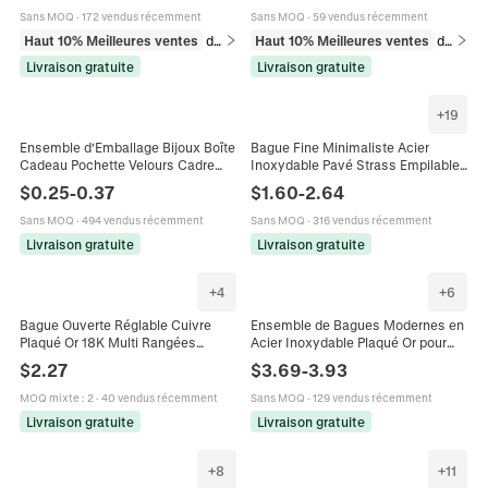
Femme
Sans MOQ
·
172 vendus récemment
Sans MOQ
·
59 vendus récemment
Haut 10% Meilleures ventes
dans Bracelets
Haut 10% Meilleures ventes
dans Bagues
Livraison gratuite
Livraison gratuite
+
19
Ensemble d'Emballage Bijoux Boîte
Bague Fine Minimaliste Acier
Cadeau Pochette Velours Cadre
Inoxydable Pavé Strass Empilable
Film PE Avec Collier Cuir Chaîne
Bijoux Élégants Femmes Mode
$
0.25
-
0.37
$
1.60
-
2.64
Acier Pour Rangement Bagues
Rangée
Sans MOQ
·
494 vendus récemment
Sans MOQ
·
316 vendus récemment
Livraison gratuite
Livraison gratuite
+
4
+
6
Bague Ouverte Réglable Cuivre
Ensemble de Bagues Modernes en
Plaqué Or 18K Multi Rangées
Acier Inoxydable Plaqué Or pour
Zirconium Pavé Pierre Colorée
Femmes Bagues Géométriques en
$
2.27
$
3.69
-
3.93
Bijoux Mode Pour Femmes
Strass Empilables Lot de 3
MOQ mixte
:
2
·
40 vendus récemment
Sans MOQ
·
129 vendus récemment
Livraison gratuite
Livraison gratuite
+
8
+
11