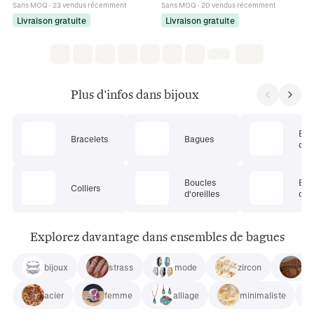
Sans MOQ
·
23 vendus récemment
Sans MOQ
·
20 vendus récemment
Livraison gratuite
Livraison gratuite
Plus d'infos dans bijoux
Ens
Bracelets
Bagues
de 
Boucles
Bij
Colliers
d'oreilles
cor
Explorez davantage dans ensembles de bagues
bijoux
strass
mode
zircon
18
acier
femme
alliage
minimaliste