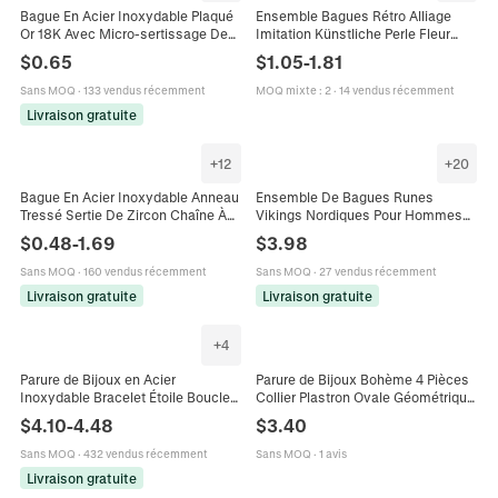
Bague En Acier Inoxydable Plaqué
Ensemble Bagues Rétro Alliage
Or 18K Avec Micro-sertissage De
Imitation Künstliche Perle Fleur
Zircon AAA Anneau Confort Pour
Résine Colorée Géométrique
$
0.65
$
1.05
-
1.81
Femmes Hommes
Texture Martelée Bohème Bijoux
Femmes
Sans MOQ
·
133 vendus récemment
MOQ mixte
:
2
·
14 vendus récemment
Livraison gratuite
+
12
+
20
Bague En Acier Inoxydable Anneau
Ensemble De Bagues Runes
Tressé Sertie De Zircon Chaîne À
Vikings Nordiques Pour Hommes
Billes Bicolore Bijou Vintage Mixte
Acier Inoxydable Vintage Punk
$
0.48
-
1.69
$
3.98
Nœud Celtique Bagues Gravées
Bijoux
Sans MOQ
·
160 vendus récemment
Sans MOQ
·
27 vendus récemment
Livraison gratuite
Livraison gratuite
+
4
Parure de Bijoux en Acier
Parure de Bijoux Bohème 4 Pièces
Inoxydable Bracelet Étoile Boucles
Collier Plastron Ovale Géométrique
d'Oreilles Géométriques Bague
Boucles d'Oreilles Bague Bracelet
$
4.10
-
4.48
$
3.40
Plaque Or 18K Strass Colorés
Bijoux Femme
Femme
Sans MOQ
·
432 vendus récemment
Sans MOQ
·
1 avis
Livraison gratuite