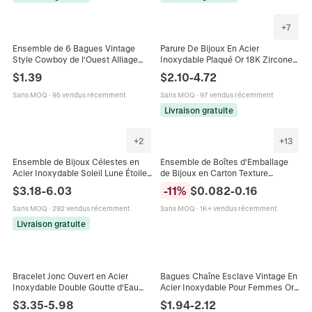
+
7
Ensemble de 6 Bagues Vintage
Parure De Bijoux En Acier
Style Cowboy de l'Ouest Alliage
Inoxydable Plaqué Or 18K Zircone
Turquoise Artificielle Tête de
Bague Réglable Collier Chaîne
$
1.39
$
2.10
-
4.72
Taureau Cactus Motif Argent
Bracelet Pour Femme Élégant
Antique Bagues Bohèmes Bijoux
Sans MOQ
·
95 vendus récemment
Sans MOQ
·
97 vendus récemment
Livraison gratuite
+
2
+
13
Ensemble de Bijoux Célestes en
Ensemble de Boîtes d'Emballage
Acier Inoxydable Soleil Lune Étoiles
de Bijoux en Carton Texture
Bague Bracelet Boucles d'Oreilles
Losange pour Collier Bracelet
$
3.18
-
6.03
-
11
%
$
0.082
-
0.16
Plaqué Or 18K Strass
Boucle d'Oreille Bague Boîtes
Cadeaux Carré Rectangle Boîte à
Sans MOQ
·
292 vendus récemment
Sans MOQ
·
1K+ vendus récemment
Bijoux Avec Doublure en Éponge
Livraison gratuite
Bracelet Jonc Ouvert en Acier
Bagues Chaîne Esclave Vintage En
Inoxydable Double Goutte d'Eau
Acier Inoxydable Pour Femmes Or
Ajustable Bague Goutte d'Eau
Papillon Fleur Étoile Zircon Bague
$
3.35
-
5.98
$
1.94
-
2.12
Plaquée Or Argent Bijoux de Mode
Double Doigt